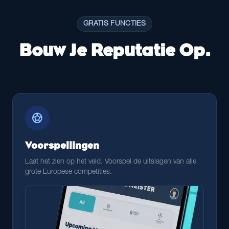
GRATIS FUNCTIES
Bouw Je Reputatie Op.
sports_soccer
Voorspellingen
Laat het zien op het veld. Voorspel de uitslagen van alle
grote Europese competities.