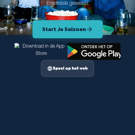
Eredivisie geweld?
Start Je Seizoen
arrow_forward
language
Speel op het web