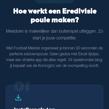
Hoe werkt een Eredivisie
poule maken?
Meedoen is makkelijker dan buitenspel uitleggen. Zo
start je jouw competitie:
Met Football Meister organiseer je binnen 30 seconden de
perfecte seizoenspoule. Geen gedoe met Excel-lijstjes,
maar een strakke app die alles regelt. 34 speelrondes lang:
jij bepaalt wie de Koning(in) van de voorspelling wordt.
01
download