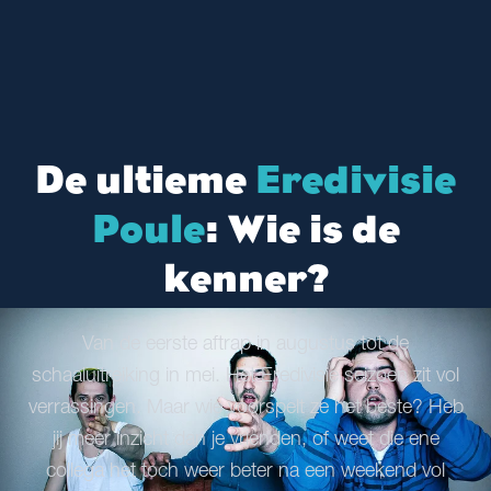
De ultieme
Eredivisie
Poule
: Wie is de
kenner?
Van de eerste aftrap in augustus tot de
schaaluitreiking in mei. Het Eredivisie seizoen zit vol
verrassingen. Maar wie voorspelt ze het beste? Heb
jij meer inzicht dan je vrienden, of weet die ene
collega het toch weer beter na een weekend vol