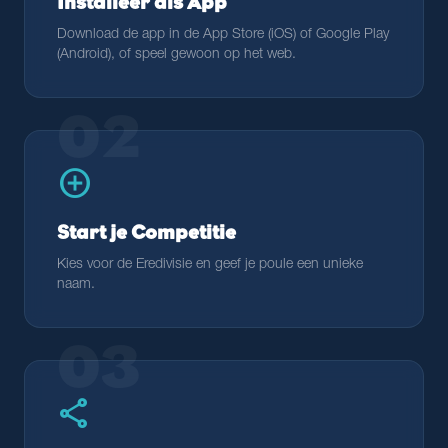
Installeer als App
Download de app in de App Store (iOS) of Google Play
(Android), of speel gewoon op het web.
02
add_circle
Start je Competitie
Kies voor de Eredivisie en geef je poule een unieke
naam.
03
share