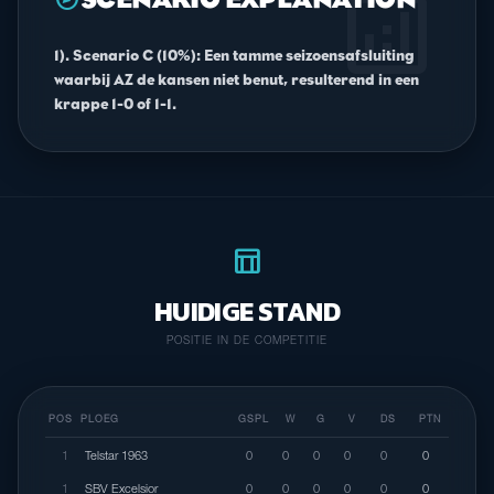
analytics
1). Scenario C (10%): Een tamme seizoensafsluiting
waarbij AZ de kansen niet benut, resulterend in een
krappe 1-0 of 1-1.
table_chart
HUIDIGE STAND
POSITIE IN DE COMPETITIE
POS
PLOEG
GSPL
W
G
V
DS
PTN
1
Telstar 1963
0
0
0
0
0
0
1
SBV Excelsior
0
0
0
0
0
0