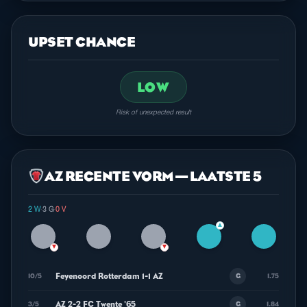
UPSET CHANCE
LOW
Risk of unexpected result
AZ RECENTE VORM — LAATSTE 5
2 W
·
3 G
·
0 V
▲
▼
▼
Feyenoord Rotterdam 1-1 AZ
10/5
1.75
G
AZ 2-2 FC Twente '65
3/5
1.84
G