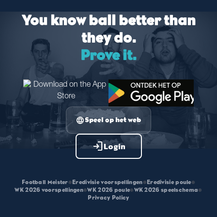
You know ball better than
they do.
Prove it.
language
Speel op het web
login
Login
Football Meister
•
Eredivisie voorspellingen
•
Eredivisie poule
•
WK 2026 voorspellingen
•
WK 2026 poule
•
WK 2026 speelschema
•
Privacy Policy