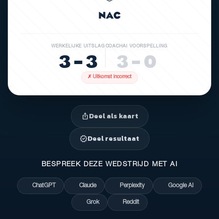
NAC
WERKELIJKE UITSLAG
COACHAI VOORSPELLING
3 – 3
3 – 0
✗ Uitkomst incorrect
Deel als kaart
ios_share
Deel resultaat
verified
BESPREEK DEZE WEDSTRIJD MET AI
ChatGPT
Claude
Perplexity
Google AI
Grok
Reddit