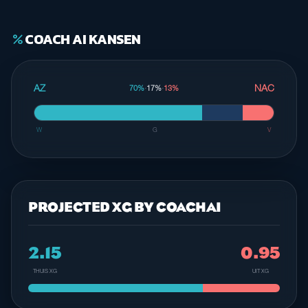
COACH AI KANSEN
percent
AZ
NAC
70%
·
17%
·
13%
W
G
V
PROJECTED XG BY COACHAI
2.15
0.95
THUIS XG
UIT XG