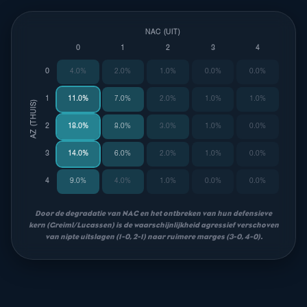
NAC (UIT)
0
1
2
3
4
0
4.0%
2.0%
1.0%
0.0%
0.0%
1
11.0%
7.0%
2.0%
1.0%
1.0%
AZ (THUIS)
2
18.0%
8.0%
3.0%
1.0%
0.0%
3
14.0%
6.0%
2.0%
1.0%
0.0%
4
9.0%
4.0%
1.0%
0.0%
0.0%
Door de degradatie van NAC en het ontbreken van hun defensieve
kern (Greiml/Lucassen) is de waarschijnlijkheid agressief verschoven
van nipte uitslagen (1-0, 2-1) naar ruimere marges (3-0, 4-0).