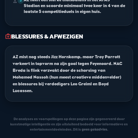
person
3
Stadion en scoorde minimaal twee keer in 4 van de
laatste 5 competitieduels in eigen huis.
BLESSURES & AFWEZIGEN
medical_services
AZ mist nog steeds Jizz Hornkamp, maar Troy Parrott
verkeert in topvorm na zijn goal tegen Feyenoord. NAC
Breda is flink verzwakt door de schorsing van
Mohamed Nassoh (hun meest creatieve middenvelder)
en blessures bij verdedigers Leo Greiml en Boyd
Lucassen.
De analyses en voorspellingen op deze pagina zijn gegenereerd door
kunstmatige intelligentie en zijn uitsluitend bedoeld voor informatieve en
entertainmentdoeleinden. Dit is
geen gokadvies
.