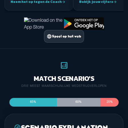
Neem het op tegen de Coach
Bekijk jouw cijfers
arrow_forward
arrow_forward
language
Speel op het web
analytics
MATCH SCENARIO'S
DRIE MEEST WAARSCHIJNLIJKE WEDSTRIJDVERLOPEN
65%
60%
25%
explore
SCENARIO EXPLANATION