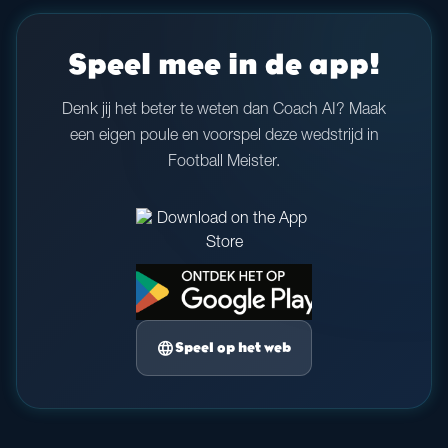
Speel mee in de app!
Denk jij het beter te weten dan Coach AI? Maak
een eigen poule en voorspel deze wedstrijd in
Football Meister.
language
Speel op het web