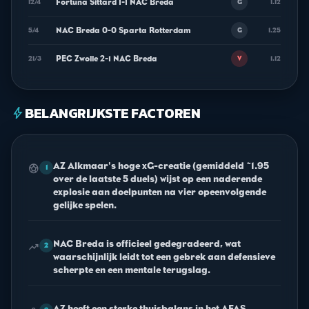
Fortuna Sittard 1-1 NAC Breda
12/4
1.12
G
NAC Breda 0-0 Sparta Rotterdam
5/4
1.25
G
PEC Zwolle 2-1 NAC Breda
21/3
1.12
V
BELANGRIJKSTE FACTOREN
bolt
AZ Alkmaar's hoge xG-creatie (gemiddeld ~1.95
sports_soccer
1
over de laatste 5 duels) wijst op een naderende
explosie aan doelpunten na vier opeenvolgende
gelijke spelen.
NAC Breda is officieel gedegradeerd, wat
trending_up
2
waarschijnlijk leidt tot een gebrek aan defensieve
scherpte en een mentale terugslag.
AZ heeft een sterke thuisbalans in het AFAS