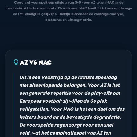
Coach AI voorspelt een uitslag van 3-0 voor AZ tegen NAC in de
Eredivisie. AZ is favoriet met 70% winkans. NAC heeft 13% kans op de zege
en 17% eindigt in gelijkspel. Bekijk hieronder de volledige analyse,
blessures en uitslagmatrix.
lightbulb
AZ VS NAC
Dit is een wedstrijd op de laatste speeldag
met uiteenlopende belangen. Voor AZ is het
een generale repetitie voor de play-offs om
Europees voetbal; zij willen de 6e plek
veiligstellen. Voor NAC is het een duel om des
keizers baard na de bevestigde degradatie.
De voorspelde regen zorgt voor een snel
veld, wat het combinatiespel van AZ ten