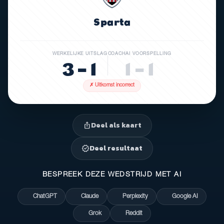
Sparta
WERKELIJKE UITSLAG
COACHAI VOORSPELLING
3 – 1
1 – 1
✗ Uitkomst incorrect
Deel als kaart
ios_share
Deel resultaat
verified
BESPREEK DEZE WEDSTRIJD MET AI
ChatGPT
Claude
Perplexity
Google AI
Grok
Reddit