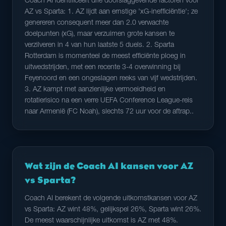
Coach AI identificeert drie doorslaggevende factoren voor
AZ vs Sparta: 1. AZ lijdt aan ernstige 'xG-inefficiëntie'; ze
genereren consequent meer dan 2.0 verwachte
doelpunten (xG), maar verzuimen grote kansen te
verzilveren in 4 van hun laatste 5 duels. 2. Sparta
Rotterdam is momenteel de meest efficiënte ploeg in
uitwedstrijden, met een recente 3-4 overwinning bij
Feyenoord en een ongeslagen reeks van vijf wedstrijden.
3. AZ kampt met aanzienlijke vermoeidheid en
rotatierisico na een verre UEFA Conference League-reis
naar Armenië (FC Noah), slechts 72 uur voor de aftrap..
Wat zijn de Coach AI kansen voor AZ
vs Sparta?
Coach AI berekent de volgende uitkomstkansen voor AZ
vs Sparta: AZ wint 48%, gelijkspel 26%, Sparta wint 26%.
De meest waarschijnlijke uitkomst is AZ met 48%.