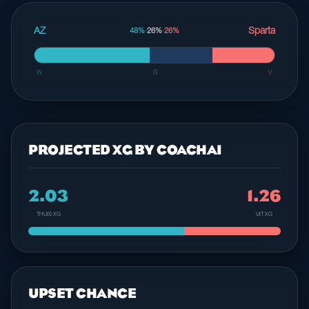
AZ
Sparta
48%
·
26%
·
26%
W
G
V
PROJECTED XG BY COACHAI
2.03
1.26
THUIS XG
UIT XG
UPSET CHANCE