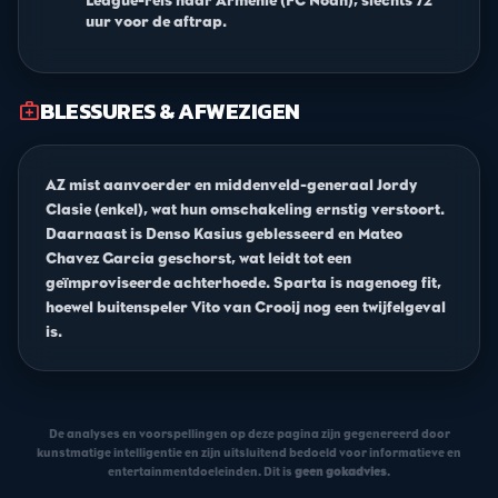
League-reis naar Armenië (FC Noah), slechts 72
uur voor de aftrap.
BLESSURES & AFWEZIGEN
medical_services
AZ mist aanvoerder en middenveld-generaal Jordy
Clasie (enkel), wat hun omschakeling ernstig verstoort.
Daarnaast is Denso Kasius geblesseerd en Mateo
Chavez Garcia geschorst, wat leidt tot een
geïmproviseerde achterhoede. Sparta is nagenoeg fit,
hoewel buitenspeler Vito van Crooij nog een twijfelgeval
is.
De analyses en voorspellingen op deze pagina zijn gegenereerd door
kunstmatige intelligentie en zijn uitsluitend bedoeld voor informatieve en
entertainmentdoeleinden. Dit is
geen gokadvies
.