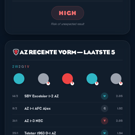
HIGH
Risk of unexpected result
AZ RECENTE VORM — LAATSTE 5
2 W
·
2 G
·
1 V
▼
▼
▼
▼
SBV Excelsior 1-2 AZ
14/2
2.05
W
AZ 1-1 AFC Ajax
8/2
1.92
G
AZ 1-3 NEC
31/1
2.05
V
Telstar 1963 0-1 AZ
25/1
1.94
W