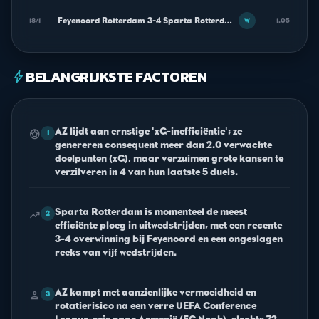
Feyenoord Rotterdam 3-4 Sparta Rotterdam
18/1
1.05
W
BELANGRIJKSTE FACTOREN
bolt
AZ lijdt aan ernstige 'xG-inefficiëntie'; ze
sports_soccer
1
genereren consequent meer dan 2.0 verwachte
doelpunten (xG), maar verzuimen grote kansen te
verzilveren in 4 van hun laatste 5 duels.
Sparta Rotterdam is momenteel de meest
trending_up
2
efficiënte ploeg in uitwedstrijden, met een recente
3-4 overwinning bij Feyenoord en een ongeslagen
reeks van vijf wedstrijden.
AZ kampt met aanzienlijke vermoeidheid en
person
3
rotatierisico na een verre UEFA Conference