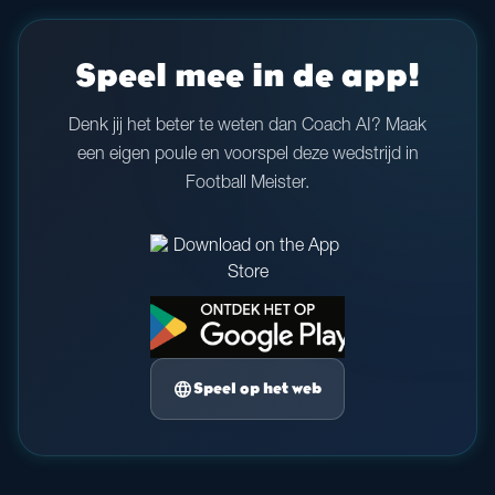
Speel mee in de app!
Denk jij het beter te weten dan Coach AI? Maak
een eigen poule en voorspel deze wedstrijd in
Football Meister.
language
Speel op het web