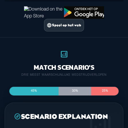
language
Speel op het web
analytics
MATCH SCENARIO'S
DRIE MEEST WAARSCHIJNLIJKE WEDSTRIJDVERLOPEN
45%
30%
25%
analytics
explore
SCENARIO EXPLANATION