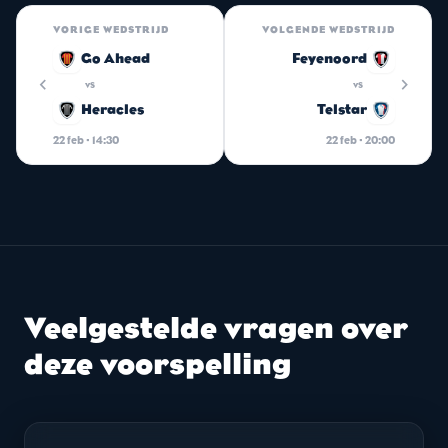
VORIGE WEDSTRIJD
VOLGENDE WEDSTRIJD
Go Ahead
Feyenoord
chevron_left
chevron_right
vs
vs
Heracles
Telstar
22 feb · 14:30
22 feb · 20:00
Veelgestelde vragen over
deze voorspelling