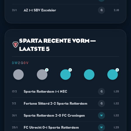
AZ 1-1 SBV Excelsior
21/1
2.18
G
SPARTA RECENTE VORM —
LAATSTE 5
3 W
·
2 G
·
0 V
▲
▲
▲
Sparta Rotterdam 1-1 NEC
17/2
1.35
G
Fortuna Sittard 2-2 Sparta Rotterdam
7/2
1.32
G
Sparta Rotterdam 2-0 FC Groningen
31/1
1.32
W
FC Utrecht 0-1 Sparta Rotterdam
25/1
1.25
W