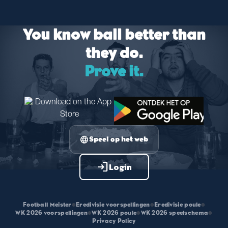
You know ball better than
they do.
Prove it.
language
Speel op het web
login
Login
Football Meister
•
Eredivisie voorspellingen
•
Eredivisie poule
•
WK 2026 voorspellingen
•
WK 2026 poule
•
WK 2026 speelschema
•
Privacy Policy