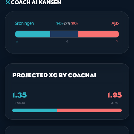
COACH AI KANSEN
percent
Groningen
Ajax
34%
·
27%
·
39%
W
G
V
PROJECTED XG BY COACHAI
1.35
1.95
THUIS XG
UIT XG