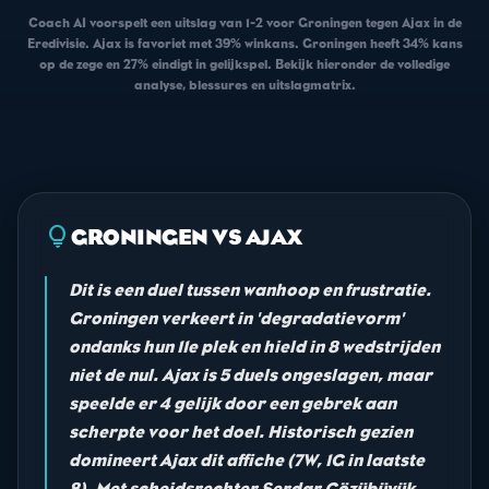
Coach AI voorspelt een uitslag van 1-2 voor Groningen tegen Ajax in de
Eredivisie. Ajax is favoriet met 39% winkans. Groningen heeft 34% kans
op de zege en 27% eindigt in gelijkspel. Bekijk hieronder de volledige
analyse, blessures en uitslagmatrix.
lightbulb
GRONINGEN VS AJAX
Dit is een duel tussen wanhoop en frustratie.
Groningen verkeert in 'degradatievorm'
ondanks hun 11e plek en hield in 8 wedstrijden
niet de nul. Ajax is 5 duels ongeslagen, maar
speelde er 4 gelijk door een gebrek aan
scherpte voor het doel. Historisch gezien
domineert Ajax dit affiche (7W, 1G in laatste
8). Met scheidsrechter Serdar Gözübüyük,