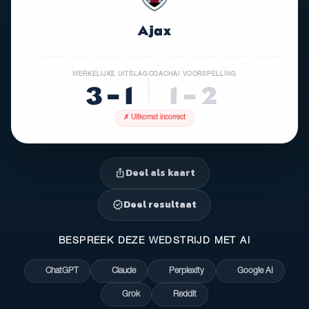
Ajax
WERKELIJKE UITSLAG
COACHAI VOORSPELLING
3 – 1
1 – 2
✗ Uitkomst incorrect
Deel als kaart
ios_share
Deel resultaat
verified
BESPREEK DEZE WEDSTRIJD MET AI
ChatGPT
Claude
Perplexity
Google AI
Grok
Reddit