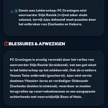
Gemis aan Leiderschap: FC Groningen mist
person
3
aanvoerder Stije Resink (vrijwel zeker einde
seizoen), terwijl Ajax defensief moet puzzelen door
het ontbreken van Zinchenko en Itakura.
BLESSURES & AFWEZIGEN
medical_services
FC Groningen is ernstig verzwakt door het verlies van
aanvoerder Stije Resink (kruisband), wat een gat slaat
in het leiderschap op het middenveld. Ook de creatieve
Younes Taha ontbreekt (geschorst). Ajax mist eerste
doelman Vitezslav Jaros en verdediger Oleksandr
Zinchenko (beiden kruisband), waardoor ze moeten
terugvallen op reservedoelmannen en een aangepaste
achterhoede met waarschijnlijk Baas of Hato.