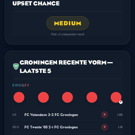
UPSET CHANCE
MEDIUM
Risk of unexpected result
GRONINGEN RECENTE VORM —
LAATSTE 5
0 W
·
0 G
·
5 V
▼
FC Volendam 3-2 FC Groningen
1/3
1.65
V
FC Twente '65 2-1 FC Groningen
22/2
1.15
V