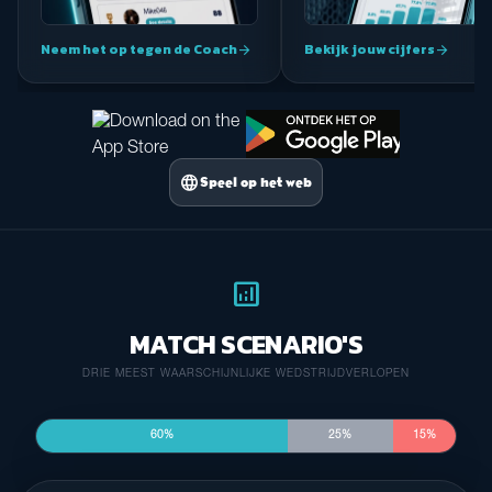
Neem het op tegen de Coach
Bekijk jouw cijfers
arrow_forward
arrow_forward
language
Speel op het web
analytics
MATCH SCENARIO'S
DRIE MEEST WAARSCHIJNLIJKE WEDSTRIJDVERLOPEN
60%
25%
15%