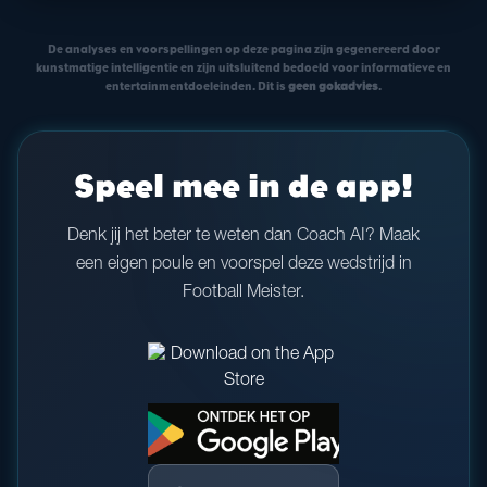
De analyses en voorspellingen op deze pagina zijn gegenereerd door
kunstmatige intelligentie en zijn uitsluitend bedoeld voor informatieve en
entertainmentdoeleinden. Dit is
geen gokadvies
.
Speel mee in de app!
Denk jij het beter te weten dan Coach AI? Maak
een eigen poule en voorspel deze wedstrijd in
Football Meister.