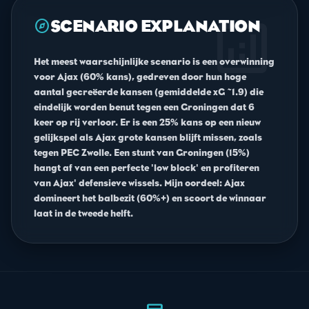
analytics
explore
SCENARIO EXPLANATION
Het meest waarschijnlijke scenario is een overwinning
voor Ajax (60% kans), gedreven door hun hoge
aantal gecreëerde kansen (gemiddelde xG ~1.9) die
eindelijk worden benut tegen een Groningen dat 6
keer op rij verloor. Er is een 25% kans op een nieuw
gelijkspel als Ajax grote kansen blijft missen, zoals
tegen PEC Zwolle. Een stunt van Groningen (15%)
hangt af van een perfecte 'low block' en profiteren
van Ajax' defensieve wissels. Mijn oordeel: Ajax
domineert het balbezit (60%+) en scoort de winnaar
laat in de tweede helft.