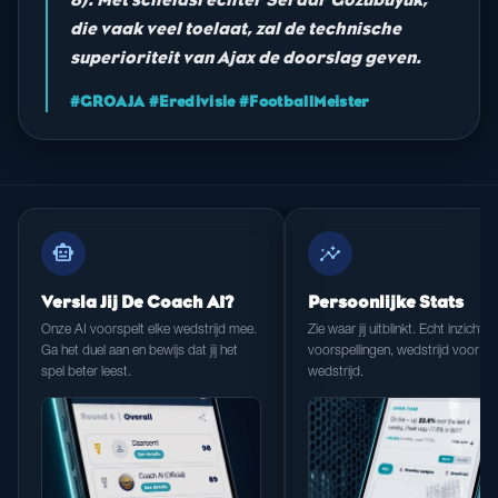
die vaak veel toelaat, zal de technische
superioriteit van Ajax de doorslag geven.
#GROAJA #Eredivisie #FootballMeister
smart_toy
insights
Versla Jij De Coach AI?
Persoonlijke Stats
Onze AI voorspelt elke wedstrijd mee.
Zie waar jij uitblinkt. Echt inzicht in
Ga het duel aan en bewijs dat jij het
voorspellingen, wedstrijd voor
spel beter leest.
wedstrijd.