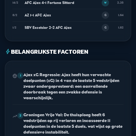
AFC Ajax 4-1 Fortuna Sittard
14/2
2.35
W
AZ 1-1 AFC Ajax
8/2
1.64
G
SBV Excelsior 2-2 AFC Ajax
1/2
1.82
G
BELANGRIJKSTE FACTOREN
bolt
Ajax xG Regressie: Ajax heeft hun verwachte
sports_soccer
1
doelpunten (xG) in 4 van de laatste 5 wedstrijden
zwaar ondergepresteerd; een aanvallende
doorbraak tegen een zwakke defensie is
waarschijnlijk.
Groningen Vrije Val: De thuisploeg heeft 6
trending_up
2
wedstrijden op rij verloren en incasseerde 11
doelpunten in de laatste 5 duels, wat wijst op grote
defensieve instabiliteit.