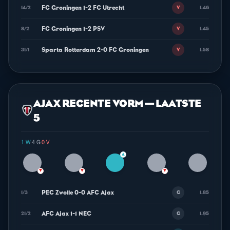
FC Groningen 1-2 FC Utrecht
14/2
1.46
V
FC Groningen 1-2 PSV
8/2
1.45
V
Sparta Rotterdam 2-0 FC Groningen
31/1
1.58
V
AJAX RECENTE VORM — LAATSTE
5
1 W
·
4 G
·
0 V
▲
▼
▼
▼
PEC Zwolle 0-0 AFC Ajax
1/3
1.85
G
AFC Ajax 1-1 NEC
21/2
1.95
G