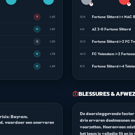
▼
▼
Fortuna Sittard 1-1 NAC 
1.45
12/4
V
AZ 2-0 Fortuna Sittard
1.82
4/4
W
Fortuna Sittard 1-2 FC Tw
1.35
21/3
G
FC Volendam 1-2 Fortuna
1.78
14/3
W
Fortuna Sittard 1-4 Telst
1.45
8/3
W
BLESSURES & AFWE
medical_services
De doorslaggevende factor i
risis; Bayram,
drie ervaren doelmannen m
ld, waardoor een onervaren
voorzetten. Heerenveen mis
het team is volledig fit en in