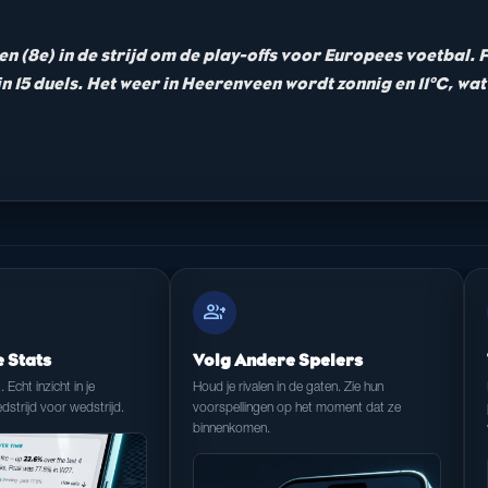
en (8e) in de strijd om de play-offs voor Europees voetbal. 
n 15 duels. Het weer in Heerenveen wordt zonnig en 11°C, wat
group_add
e Stats
Volg Andere Spelers
t. Echt inzicht in je
Houd je rivalen in de gaten. Zie hun
dstrijd voor wedstrijd.
voorspellingen op het moment dat ze
binnenkomen.