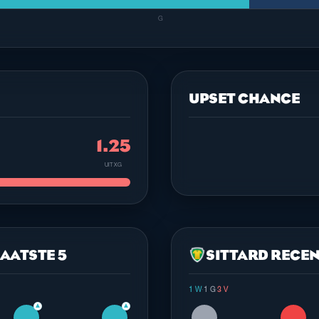
G
UPSET CHANCE
1.25
UIT XG
AATSTE 5
SITTARD RECEN
1 W
·
1 G
·
3 V
▲
▲