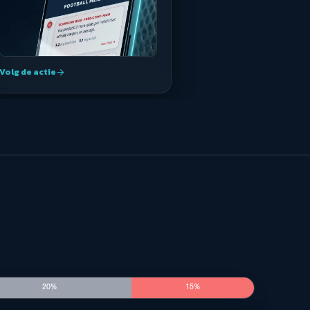
Volg de actie
arrow_forward
20%
15%