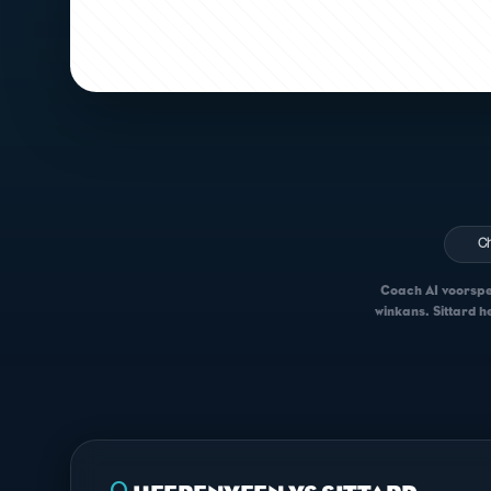
C
Coach AI voorspelt
winkans. Sittard he