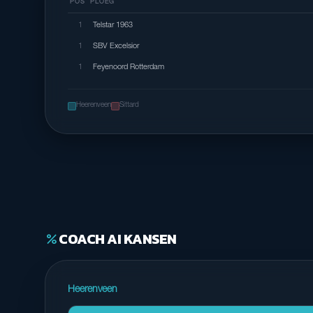
POS
PLOEG
1
Telstar 1963
1
SBV Excelsior
1
Feyenoord Rotterdam
Heerenveen
Sittard
COACH AI KANSEN
percent
Heerenveen