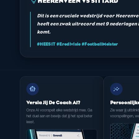
lightbulb
HEERENVEEN VS SITTARD
Dit is een cruciale wedstrijd voor Heerenve
heeft een zwak uitrecord met 9 nederlagen i
komt.
#HEESIT #Eredivisie #FootballMeister
smart_toy
insights
Versla Jij De Coach AI?
Persoonlijk
Onze AI voorspelt elke wedstrijd mee. Ga
Zie waar jij uitblink
het duel aan en bewijs dat jij het spel beter
voorspellingen, we
leest.