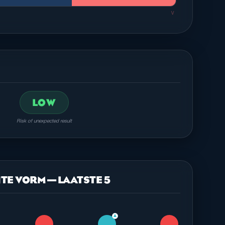
V
LOW
Risk of unexpected result
TE VORM — LAATSTE 5
▲