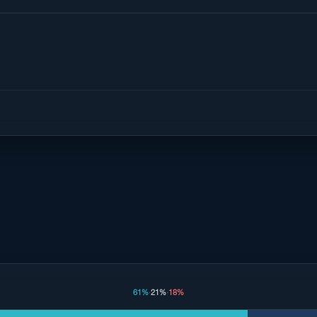
61%
·
21%
·
18%