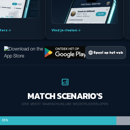
jfers
Vind je rivalen
arrow_forward
arrow_forward
language
Speel op het web
analytics
MATCH SCENARIO'S
DRIE MEEST WAARSCHIJNLIJKE WEDSTRIJDVERLOPEN
65%