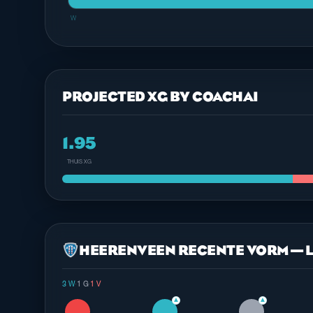
W
PROJECTED XG BY COACHAI
1.95
THUIS XG
HEERENVEEN RECENTE VORM — L
3 W
·
1 G
·
1 V
▲
▲