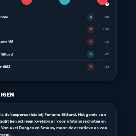
▼
Breda
1.58
G
1.30
V
ente '65
1.15
V
 Sittard
1.42
W
ar 1963
1.82
V
ZIGEN
s de keeperscrisis bij Fortuna Sittard. Het gemis van
aakt hen extreem kwetsbaar voor afstandsschoten en
t Van Axel Dongen en Smans, maar de creatieve as van
 vorm.