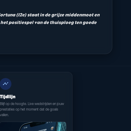
Fortuna (12e) staat in de grijze middenmoot en
 het positiespel van de thuisploeg ten goede
timeline
Tijdlijn
Blijf op de hoogte. Live wedstrijden en jouw
prestaties op het moment dat de goals
vallen.