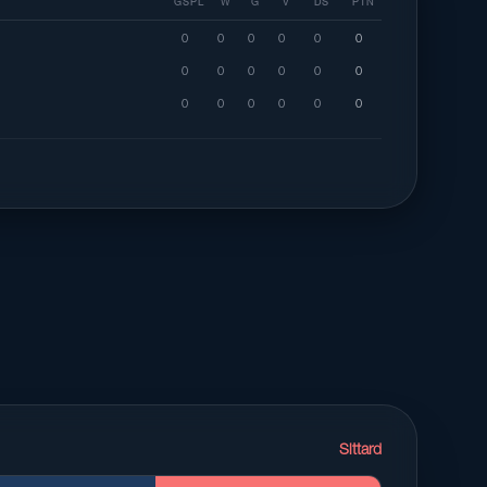
GSPL
W
G
V
DS
PTN
0
0
0
0
0
0
0
0
0
0
0
0
0
0
0
0
0
0
Sittard