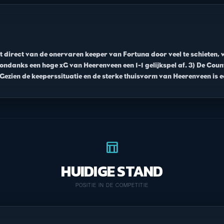
 direct van de onervaren keeper van Fortuna door veel te schieten, wa
ondanks een hoge xG van Heerenveen een 1-1 gelijkspel af. 3) De Coun
 Gezien de keeperssituatie en de sterke thuisvorm van Heerenveen is e
table_chart
HUIDIGE STAND
POSITIE IN DE COMPETITIE