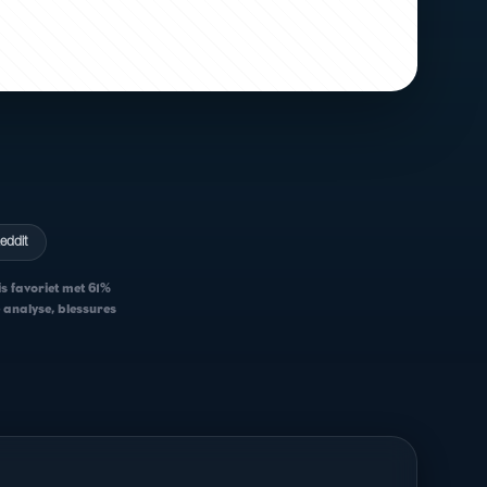
eddit
is favoriet met 61%
e analyse, blessures