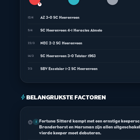
▼
AZ 3-0 SC Heerenveen
12/4
SC Heerenveen 4-1 Heracles Almelo
5/4
NEC 2-2 SC Heerenveen
22/3
SC Heerenveen 3-0 Telstar 1963
14/3
SBV Excelsior 1-2 SC Heerenveen
7/3
BELANGRIJKSTE FACTOREN
bolt
Fortuna Sittard kampt met een ernstige keepersc
sports_soccer
1
Branderhorst en Marsman zijn allen uitgeschake
vierde keeper moet debuteren.