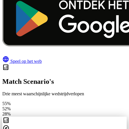
language
Speel op het web
analytics
Match Scenario's
Drie meest waarschijnlijke wedstrijdverlopen
55%
52%
28%
analytics
explore