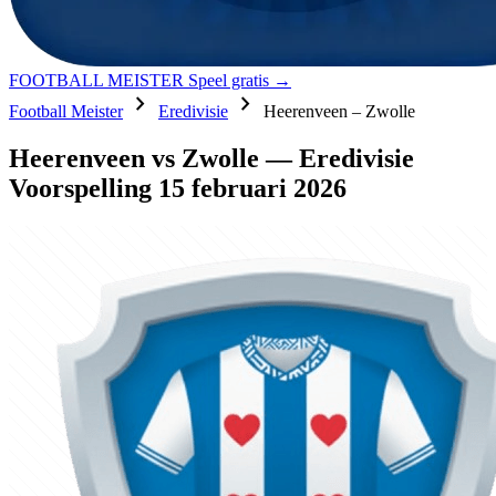
FOOTBALL MEISTER
Speel gratis →
chevron_right
chevron_right
Football Meister
Eredivisie
Heerenveen – Zwolle
Heerenveen vs Zwolle — Eredivisie
Voorspelling 15 februari 2026