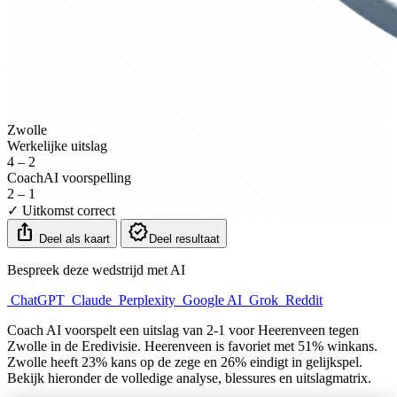
Zwolle
Werkelijke uitslag
4 – 2
CoachAI voorspelling
2 – 1
✓ Uitkomst correct
ios_share
verified
Deel als kaart
Deel resultaat
Bespreek deze wedstrijd met AI
ChatGPT
Claude
Perplexity
Google AI
Grok
Reddit
Coach AI voorspelt een uitslag van 2-1 voor Heerenveen tegen
Zwolle in de Eredivisie. Heerenveen is favoriet met 51% winkans.
Zwolle heeft 23% kans op de zege en 26% eindigt in gelijkspel.
Bekijk hieronder de volledige analyse, blessures en uitslagmatrix.