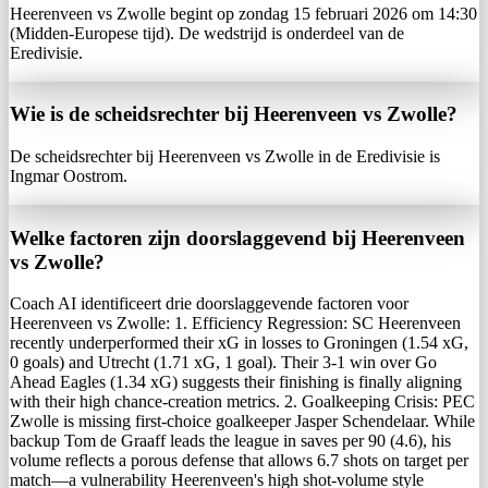
Heerenveen vs Zwolle begint op zondag 15 februari 2026 om 14:30
(Midden-Europese tijd). De wedstrijd is onderdeel van de
Eredivisie.
Wie is de scheidsrechter bij Heerenveen vs Zwolle?
De scheidsrechter bij Heerenveen vs Zwolle in de Eredivisie is
Ingmar Oostrom.
Welke factoren zijn doorslaggevend bij Heerenveen
vs Zwolle?
Coach AI identificeert drie doorslaggevende factoren voor
Heerenveen vs Zwolle: 1. Efficiency Regression: SC Heerenveen
recently underperformed their xG in losses to Groningen (1.54 xG,
0 goals) and Utrecht (1.71 xG, 1 goal). Their 3-1 win over Go
Ahead Eagles (1.34 xG) suggests their finishing is finally aligning
with their high chance-creation metrics. 2. Goalkeeping Crisis: PEC
Zwolle is missing first-choice goalkeeper Jasper Schendelaar. While
backup Tom de Graaff leads the league in saves per 90 (4.6), his
volume reflects a porous defense that allows 6.7 shots on target per
match—a vulnerability Heerenveen's high shot-volume style