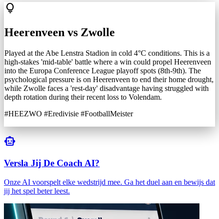
lightbulb
Heerenveen vs Zwolle
Played at the Abe Lenstra Stadion in cold 4°C conditions. This is a
high-stakes 'mid-table' battle where a win could propel Heerenveen
into the Europa Conference League playoff spots (8th-9th). The
psychological pressure is on Heerenveen to end their home drought,
while Zwolle faces a 'rest-day' disadvantage having struggled with
depth rotation during their recent loss to Volendam.
#HEEZWO #Eredivisie #FootballMeister
smart_toy
Versla Jij De Coach AI?
Onze AI voorspelt elke wedstrijd mee. Ga het duel aan en bewijs dat
jij het spel beter leest.