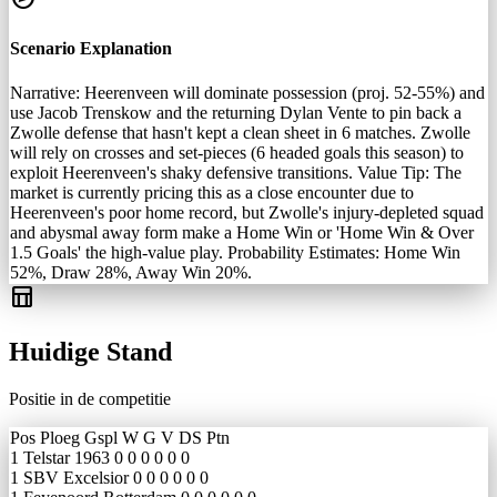
Scenario Explanation
Narrative: Heerenveen will dominate possession (proj. 52-55%) and
use Jacob Trenskow and the returning Dylan Vente to pin back a
Zwolle defense that hasn't kept a clean sheet in 6 matches. Zwolle
will rely on crosses and set-pieces (6 headed goals this season) to
exploit Heerenveen's shaky defensive transitions. Value Tip: The
market is currently pricing this as a close encounter due to
Heerenveen's poor home record, but Zwolle's injury-depleted squad
and abysmal away form make a Home Win or 'Home Win & Over
1.5 Goals' the high-value play. Probability Estimates: Home Win
52%, Draw 28%, Away Win 20%.
table_chart
Huidige Stand
Positie in de competitie
Pos
Ploeg
Gspl
W
G
V
DS
Ptn
1
Telstar 1963
0
0
0
0
0
0
1
SBV Excelsior
0
0
0
0
0
0