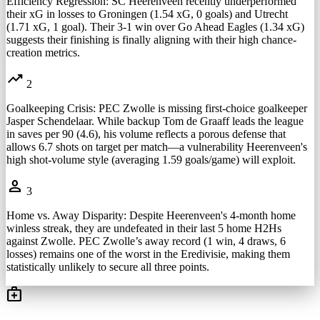
Efficiency Regression: SC Heerenveen recently underperformed
their xG in losses to Groningen (1.54 xG, 0 goals) and Utrecht
(1.71 xG, 1 goal). Their 3-1 win over Go Ahead Eagles (1.34 xG)
suggests their finishing is finally aligning with their high chance-
creation metrics.
trending_up
2
Goalkeeping Crisis: PEC Zwolle is missing first-choice goalkeeper
Jasper Schendelaar. While backup Tom de Graaff leads the league
in saves per 90 (4.6), his volume reflects a porous defense that
allows 6.7 shots on target per match—a vulnerability Heerenveen's
high shot-volume style (averaging 1.59 goals/game) will exploit.
person
3
Home vs. Away Disparity: Despite Heerenveen's 4-month home
winless streak, they are undefeated in their last 5 home H2Hs
against Zwolle. PEC Zwolle’s away record (1 win, 4 draws, 6
losses) remains one of the worst in the Eredivisie, making them
statistically unlikely to secure all three points.
medical_services