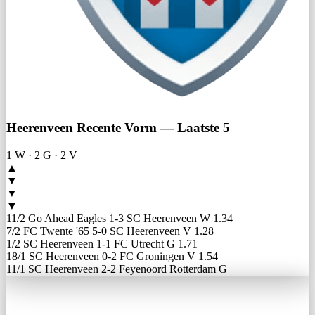
Heerenveen Recente Vorm — Laatste 5
1 W
·
2 G
·
2 V
▲
▼
▼
▼
11/2
Go Ahead Eagles 1-3 SC Heerenveen
W
1.34
7/2
FC Twente '65 5-0 SC Heerenveen
V
1.28
1/2
SC Heerenveen 1-1 FC Utrecht
G
1.71
18/1
SC Heerenveen 0-2 FC Groningen
V
1.54
11/1
SC Heerenveen 2-2 Feyenoord Rotterdam
G