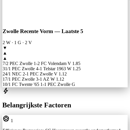
Zwolle Recente Vorm — Laatste 5
2 W
·
1 G
·
2 V
▼
▲
▲
7/2
PEC Zwolle 1-2 FC Volendam
V
1.85
31/1
PEC Zwolle 4-1 Telstar 1963
W
1.25
24/1
NEC 2-1 PEC Zwolle
V
1.12
17/1
PEC Zwolle 3-1 AZ
W
1.12
10/1
FC Twente '65 1-1 PEC Zwolle
G
bolt
Belangrijkste Factoren
sports_soccer
1