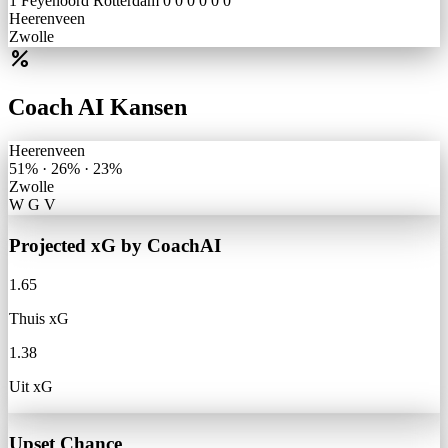
1
Feyenoord Rotterdam
0
0
0
0
0
0
Heerenveen
Zwolle
percent
Coach AI Kansen
Heerenveen
51%
·
26%
·
23%
Zwolle
W
G
V
Projected xG by CoachAI
1.65
Thuis xG
1.38
Uit xG
Upset Chance