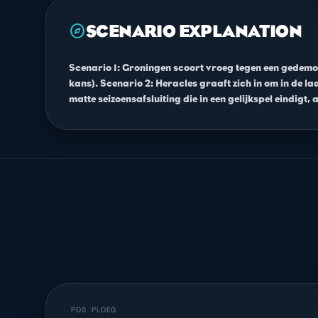
explore
SCENARIO EXPLANATION
Scenario 1: Groningen scoort vroeg tegen een gedemor
kans). Scenario 2: Heracles graaft zich in om in de l
matte seizoensafsluiting die in een gelijkspel eindigt,
POS
PLOEG