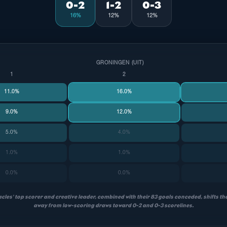
0-2
1-2
0-3
16%
12%
12%
GRONINGEN (UIT)
1
2
11.0%
16.0%
9.0%
12.0%
5.0%
4.0%
1.0%
1.0%
0.0%
0.0%
cles' top scorer and creative leader, combined with their 83 goals conceded, shifts the
away from low-scoring draws toward 0-2 and 0-3 scorelines.