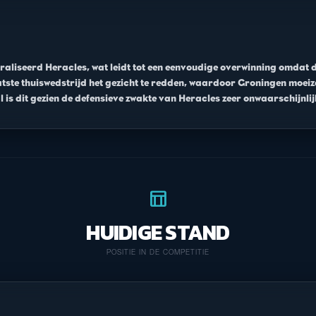
aliseerd Heracles, wat leidt tot een eenvoudige overwinning omdat d
aatste thuiswedstrijd het gezicht te redden, waardoor Groningen moeiz
 al is dit gezien de defensieve zwakte van Heracles zeer onwaarschijnl
table_chart
HUIDIGE STAND
POSITIE IN DE COMPETITIE