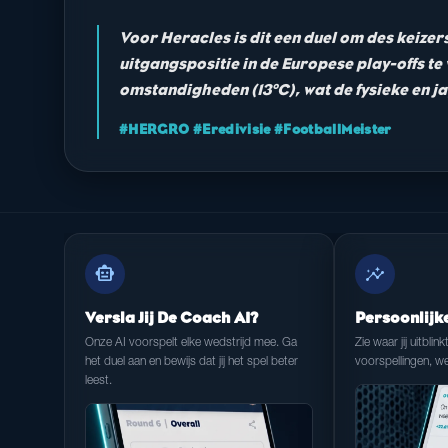
Voor Heracles is dit een duel om des keiz
uitgangspositie in de Europese play-offs t
omstandigheden (13°C), wat de fysieke en j
#HERGRO #Eredivisie #FootballMeister
smart_toy
insights
Versla Jij De Coach AI?
Persoonlijk
Onze AI voorspelt elke wedstrijd mee. Ga
Zie waar jij uitblink
het duel aan en bewijs dat jij het spel beter
voorspellingen, we
leest.