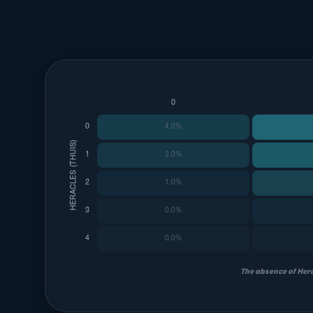
0
0
4.0%
HERACLES (THUIS)
1
3.0%
2
1.0%
3
0.0%
4
0.0%
The absence of Hera