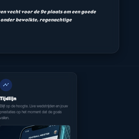
gen vecht voor de 9e plaats om een goede
el onder bewolkte, regenachtige
timeline
Tijdlijn
Blijf op de hoogte. Live wedstrijden en jouw
prestaties op het moment dat de goals
vallen.