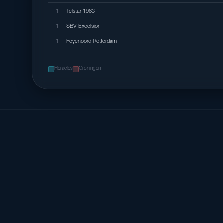
1
Telstar 1963
1
SBV Excelsior
1
Feyenoord Rotterdam
Heracles
Groningen
Meest waarschijnlijke uitslagen
0-2
1-2
0-3
16%
12%
12%