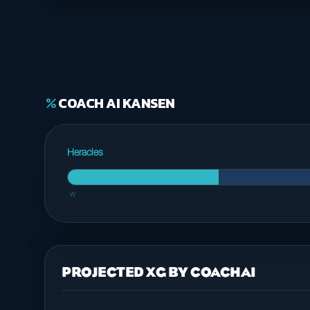
COACH AI KANSEN
percent
Heracles
W
PROJECTED XG BY COACHAI