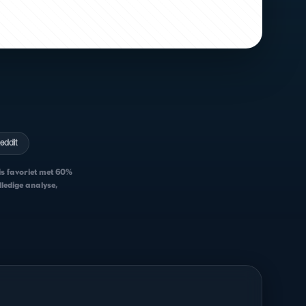
eddit
is favoriet met 60%
lledige analyse,