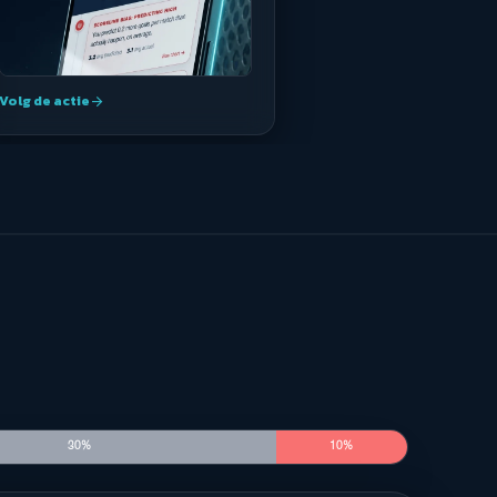
Volg de actie
arrow_forward
30%
10%