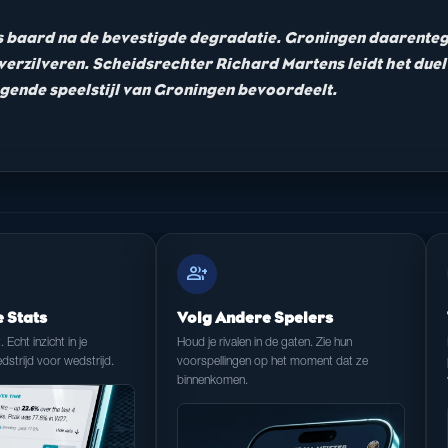
ers baard na de bevestigde degradatie. Groningen daarente
e verzilveren. Scheidsrechter Richard Martens leidt het du
agende speelstijl van Groningen bevoordeelt.
group_add
e Stats
Volg Andere Spelers
t. Echt inzicht in je
Houd je rivalen in de gaten. Zie hun
dstrijd voor wedstrijd.
voorspellingen op het moment dat ze
binnenkomen.