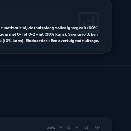
analytics
e motivatie bij de thuisploeg volledig wegvalt (60%
aam met 0-1 of 0-2 wint (30% kans). Scenario 3: Een
ijk (10% kans). Eindoordeel: Een overtuigende uitzege.
GSPL
W
G
V
DS
PTN