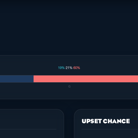
19%
·
21%
·
60%
G
UPSET CHANCE