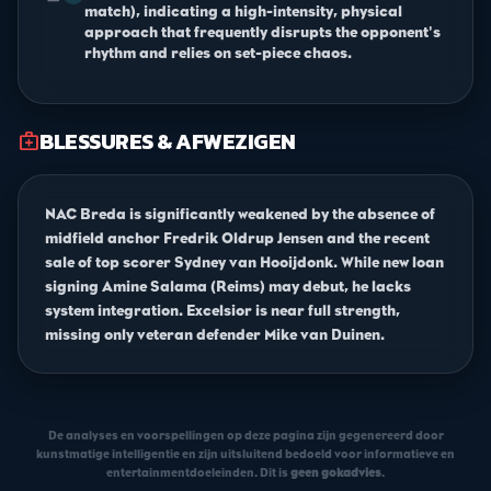
match), indicating a high-intensity, physical
approach that frequently disrupts the opponent's
rhythm and relies on set-piece chaos.
BLESSURES & AFWEZIGEN
medical_services
NAC Breda is significantly weakened by the absence of
midfield anchor Fredrik Oldrup Jensen and the recent
sale of top scorer Sydney van Hooijdonk. While new loan
signing Amine Salama (Reims) may debut, he lacks
system integration. Excelsior is near full strength,
missing only veteran defender Mike van Duinen.
De analyses en voorspellingen op deze pagina zijn gegenereerd door
kunstmatige intelligentie en zijn uitsluitend bedoeld voor informatieve en
entertainmentdoeleinden. Dit is
geen gokadvies
.