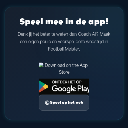
Speel mee in de app!
Denk jij het beter te weten dan Coach AI? Maak
een eigen poule en voorspel deze wedstrijd in
Football Meister.
language
Speel op het web