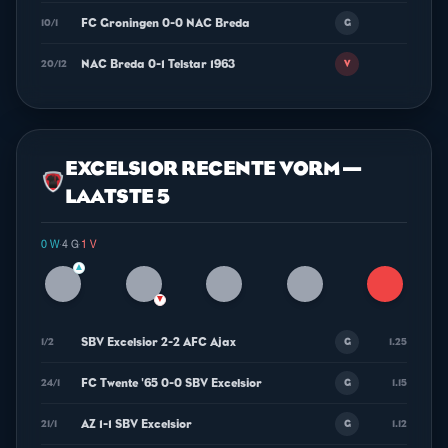
FC Groningen 0-0 NAC Breda
10/1
G
NAC Breda 0-1 Telstar 1963
20/12
V
EXCELSIOR RECENTE VORM —
LAATSTE 5
0 W
·
4 G
·
1 V
▲
▼
SBV Excelsior 2-2 AFC Ajax
1/2
1.25
G
FC Twente '65 0-0 SBV Excelsior
24/1
1.15
G
AZ 1-1 SBV Excelsior
21/1
1.12
G