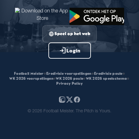
language
Speel op het web
login
Login
Football Meister
•
Eredivisie voorspellingen
•
Eredivisie poule
•
WK 2026 voorspellingen
•
WK 2026 poule
•
WK 2026 speelschema
•
Privacy Policy
© 2026 Football Meister. The Pitch is Yours.