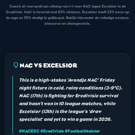
Coach AI voorspelt een uitslag van 1-1 voor NAC tegen Excelsior in de
Eredivisie. NAC is favoriet met 53% winkans. Excelsior heeft 22% kans op
de zege en 25% eindigt in gelijkspel. Bekijk hieronder de volledige analyse,
blessures en uitslagmatrix.
lightbulb
NAC VS EXCELSIOR
This is a high-stakes 'Avondje NAC' Friday
night fixture in cold, rainy conditions (3-9°C).
NAC (17th) is fighting for Eredivisie survival
and hasn't won in 10 league matches, while
Excelsior (13th) is the league's 'draw
specialist' and yet to win a game in 2026.
#NACEXC #Eredivisie #FootballMeister