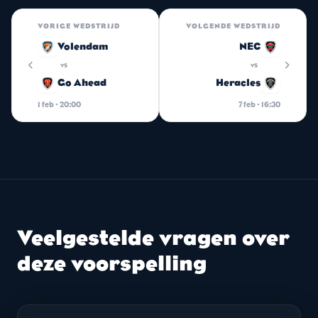
VORIGE WEDSTRIJD
VOLGENDE WEDSTRIJD
Volendam
NEC
chevron_left
chevron_right
vs
vs
Go Ahead
Heracles
1 feb · 20:00
7 feb · 16:30
Veelgestelde vragen over
deze voorspelling