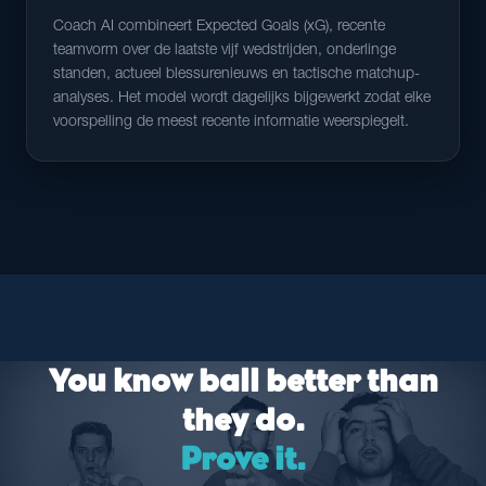
Coach AI combineert Expected Goals (xG), recente
teamvorm over de laatste vijf wedstrijden, onderlinge
standen, actueel blessurenieuws en tactische matchup-
analyses. Het model wordt dagelijks bijgewerkt zodat elke
voorspelling de meest recente informatie weerspiegelt.
You know ball better than
they do.
Prove it.