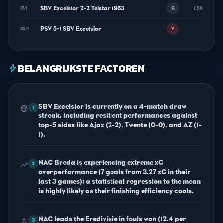
SBV Excelsior 2-2 Telstar 1963
17/1
1.58
G
PSV 5-1 SBV Excelsior
10/1
V
BELANGRIJKSTE FACTOREN
bolt
SBV Excelsior is currently on a 4-match draw
sports_soccer
1
streak, including resilient performances against
top-5 sides like Ajax (2-2), Twente (0-0), and AZ (1-
1).
NAC Breda is experiencing extreme xG
trending_up
2
overperformance (7 goals from 3.27 xG in their
last 3 games); a statistical regression to the mean
is highly likely as their finishing efficiency cools.
NAC leads the Eredivisie in fouls won (12.4 per
person
3