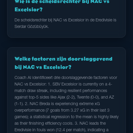
Wie is de scheidsrechter bij NAC vs
Excelsior?
De scheidsrechter bij NAC vs Excelsior in de Eredivisie is
Serdar Gözübüyük.
Welke factoren zijn doorslaggevend
bij NAC vs Excelsior?
Coach AI identificeert drie doorslaggevende factoren voor
NAC vs Excelsior: 1. SBV Excelsior is currently on a 4-
match draw streak, including resilient performances
against top-5 sides like Ajax (2-2), Twente (0-0), and AZ
(1-1). 2. NAC Breda is experiencing extreme xG
overperformance (7 goals from 3.27 xG in their last 3
games); a statistical regression to the mean is highly likely
as their finishing efficiency cools. 3. NAC leads the
Eredivisie in fouls won (12.4 per match), indicating a