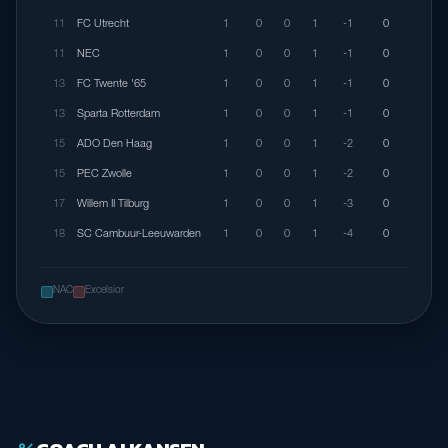
11
FC Utrecht
1
0
0
1
-1
0
11
NEC
1
0
0
1
-1
0
13
FC Twente '65
1
0
0
1
-1
0
13
Sparta Rotterdam
1
0
0
1
-1
0
15
ADO Den Haag
1
0
0
1
-2
0
15
PEC Zwolle
1
0
0
1
-2
0
17
Willem II Tilburg
1
0
0
1
-3
0
18
SC Cambuur-Leeuwarden
1
0
0
1
-4
0
NAC
Excelsior