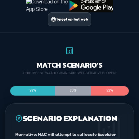
language
Speel op het web
analytics
MATCH SCENARIO'S
DRIE MEEST WAARSCHIJNLIJKE WEDSTRIJDVERLOPEN
38%
30%
32%
analytics
explore
SCENARIO EXPLANATION
Narrative: NAC will attempt to suffocate Excelsior