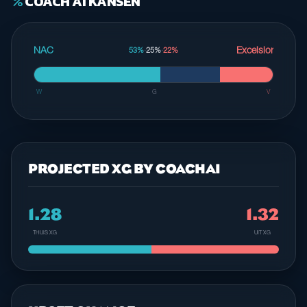
COACH AI KANSEN
percent
NAC
Excelsior
53%
·
25%
·
22%
W
G
V
PROJECTED XG BY COACHAI
1.28
1.32
THUIS XG
UIT XG