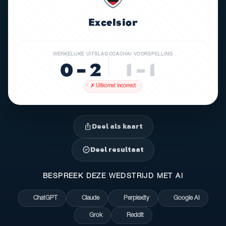
Excelsior
WERKELIJKE UITSLAG
COACHAI VOORSPELLING
0 – 2
1 – 1
✗ Uitkomst incorrect
Deel als kaart
ios_share
Deel resultaat
verified
BESPREEK DEZE WEDSTRIJD MET AI
ChatGPT
Claude
Perplexity
Google AI
Grok
Reddit