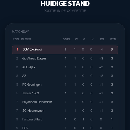
HUIDIGE STAND
POSITIE IN DE COMPETITIE
MATCHDAY
POS
PLOEG
GSPL
W
G
V
DS
PTN
1
SBV Excelsior
1
1
0
0
+4
3
2
Go Ahead Eagles
1
1
0
0
+3
3
3
AFC Ajax
1
1
0
0
+2
3
3
AZ
1
1
0
0
+2
3
5
FC Groningen
1
1
0
0
+1
3
5
Telstar 1963
1
1
0
0
+1
3
7
Feyenoord Rotterdam
1
1
0
0
+1
3
7
SC Heerenveen
1
1
0
0
+1
3
9
Fortuna Sittard
1
0
1
0
0
1
9
PSV
1
0
1
0
0
1