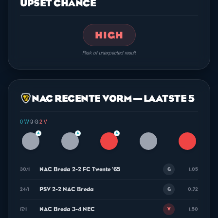
UPSET CHANCE
HIGH
Risk of unexpected result
NAC RECENTE VORM — LAATSTE 5
0 W
·
3 G
·
2 V
▲
▲
▲
NAC Breda 2-2 FC Twente '65
30/1
1.05
G
PSV 2-2 NAC Breda
24/1
0.72
G
NAC Breda 3-4 NEC
17/1
1.50
V