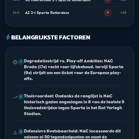
SC Heerenveen 2-1 Sparta Rotterdam
V
AZ 3-1 Sparta Rotterdam
22/2
1.26
V
BELANGRIJKSTE FACTOREN
bolt
Degradatiestrijd vs. Play-off Ambities: NAC
sports_soccer
1
Breda (17e) vecht voor lijfsbehoud, terwijl Sparta
(9e) strijdt om een ticket voor de Europese play-
offs.
Thuisvoordeel: Ondanks de ranglijst is NAC
trending_up
2
historisch gezien ongeslagen in 8 van de laatste 9
thuiswedstrijden tegen Sparta in het Rat Verlegh
Stadion.
Defensieve Kwetsbaarheid: NAC incasseerde dit
person
3
seizoen al 50 tegendoelpunten en moet de