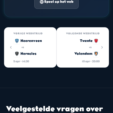
language
Speel op het web
VORIGE WEDSTRIJD
VOLGENDE WEDSTRIJD
Heerenveen
Twente
chevron_left
chevron_right
vs
vs
Heracles
Volendam
5 apr · 14:30
10 apr · 20:00
Veelgestelde vragen over