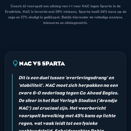
Coach AI voorspelt een uitslag van 1-1 voor NAC tegen Sparta in de
Eredivisie. NAC is favoriet met 39% winkans. Sparta heeft 34% kans op de
zege en 27% eindigt in gelijkspel. Bekijk hieronder de volledige analyse,
blessures en uitslagmatrix.
lightbulb
NAC VS SPARTA
Dit is een duel tussen 'overlevingsdrang' en
'stabiliteit'. NAC moet zich herpakken na een
zware 6-0 nederlaag tegen Go Ahead Eagles.
De sfeer in het Rat Verlegh Stadion ('Avondje
NAC') zal cruciaal zijn. Het weerbericht
voorspelt bewolking met 45% kans op lichte
regen, wat vaak leidt tot een fysieke
vechtwedstrijd. Scheidsrechter Robin