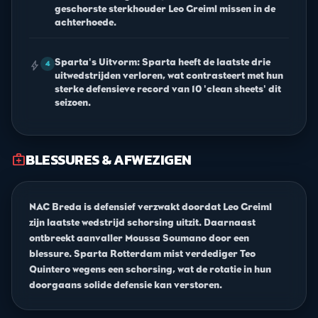
geschorste sterkhouder Leo Greiml missen in de
achterhoede.
Sparta's Uitvorm: Sparta heeft de laatste drie
bolt
4
uitwedstrijden verloren, wat contrasteert met hun
sterke defensieve record van 10 'clean sheets' dit
seizoen.
BLESSURES & AFWEZIGEN
medical_services
NAC Breda is defensief verzwakt doordat Leo Greiml
zijn laatste wedstrijd schorsing uitzit. Daarnaast
ontbreekt aanvaller Moussa Soumano door een
blessure. Sparta Rotterdam mist verdediger Teo
Quintero wegens een schorsing, wat de rotatie in hun
doorgaans solide defensie kan verstoren.