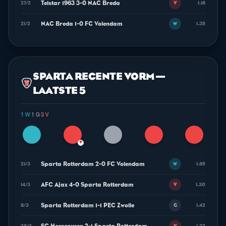
Telstar 1963 3-0 NAC Breda
27/2
1.18
V
NAC Breda 1-0 FC Volendam
21/2
1.35
W
SPARTA RECENTE VORM —
LAATSTE 5
1 W
·
1 G
·
3 V
▼
Sparta Rotterdam 2-0 FC Volendam
21/3
1.65
W
AFC Ajax 4-0 Sparta Rotterdam
14/3
1.30
V
Sparta Rotterdam 1-1 PEC Zwolle
8/3
1.42
G
28/2
1.32