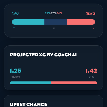
NAC
Sparta
39%
·
27%
·
34%
W
G
V
PROJECTED XG BY COACHAI
1.25
1.42
THUIS XG
UIT XG
UPSET CHANCE