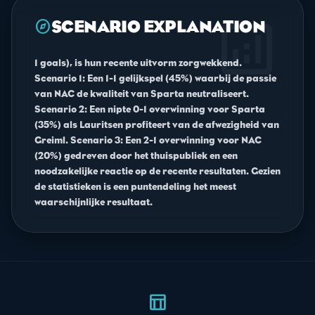
analytics
explore
SCENARIO EXPLANATION
1 goals), is hun recente uitvorm zorgwekkend.
Scenario 1: Een 1-1 gelijkspel (45%) waarbij de passie
van NAC de kwaliteit van Sparta neutraliseert.
Scenario 2: Een nipte 0-1 overwinning voor Sparta
(35%) als Lauritsen profiteert van de afwezigheid van
Greiml. Scenario 3: Een 2-1 overwinning voor NAC
(20%) gedreven door het thuispubliek en een
noodzakelijke reactie op de recente resultaten. Gezien
de statistieken is een puntendeling het meest
waarschijnlijke resultaat.
table_chart