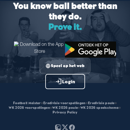
You know ball better than
they do.
Prove it.
language
Speel op het web
login
Login
Football Meister
•
Eredivisie voorspellingen
•
Eredivisie poule
•
WK 2026 voorspellingen
•
WK 2026 poule
•
WK 2026 speelschema
•
Privacy Policy