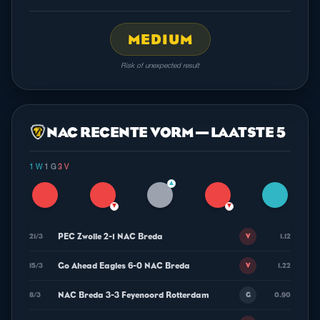
MEDIUM
Risk of unexpected result
NAC RECENTE VORM — LAATSTE 5
1 W
·
1 G
·
3 V
▲
▼
▼
PEC Zwolle 2-1 NAC Breda
21/3
1.12
V
Go Ahead Eagles 6-0 NAC Breda
15/3
1.22
V
NAC Breda 3-3 Feyenoord Rotterdam
8/3
0.90
G