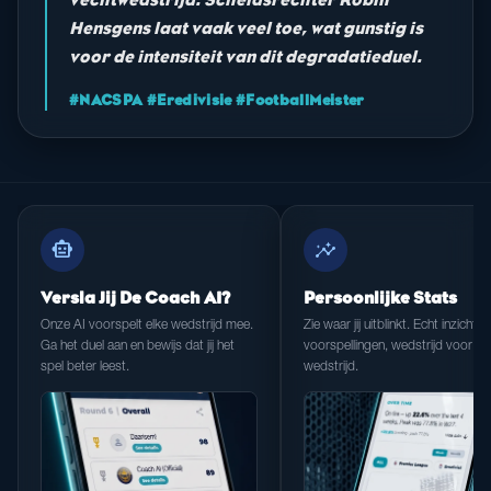
Hensgens laat vaak veel toe, wat gunstig is
voor de intensiteit van dit degradatieduel.
#NACSPA #Eredivisie #FootballMeister
smart_toy
insights
Versla Jij De Coach AI?
Persoonlijke Stats
Onze AI voorspelt elke wedstrijd mee.
Zie waar jij uitblinkt. Echt inzicht in
Ga het duel aan en bewijs dat jij het
voorspellingen, wedstrijd voor
spel beter leest.
wedstrijd.