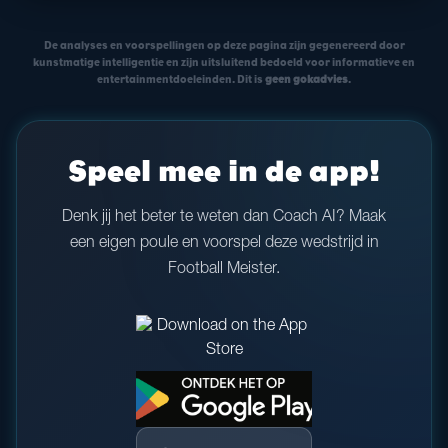
De analyses en voorspellingen op deze pagina zijn gegenereerd door
kunstmatige intelligentie en zijn uitsluitend bedoeld voor informatieve en
entertainmentdoeleinden. Dit is
geen gokadvies
.
Speel mee in de app!
Denk jij het beter te weten dan Coach AI? Maak
een eigen poule en voorspel deze wedstrijd in
Football Meister.