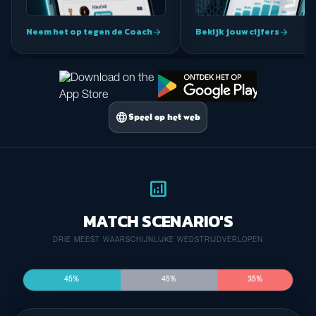
Neem het op tegen de Coach
Bekijk jouw cijfers
arrow_forward
arrow_forward
language
Speel op het web
analytics
MATCH SCENARIO'S
DRIE MEEST WAARSCHIJNLIJKE WEDSTRIJDVERLOPEN
45%
45%
35%