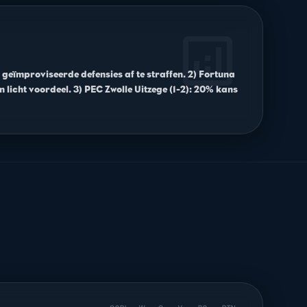
analytics
 geïmproviseerde defensies af te straffen. 2) Fortuna
 licht voordeel. 3) PEC Zwolle Uitzege (1-2): 20% kans