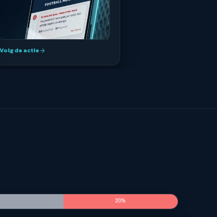
Volg de actie
arrow_forward
20%