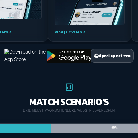
jfers
Vind je rivalen
arrow_forward
arrow_forward
language
Speel op het web
analytics
MATCH SCENARIO'S
DRIE MEEST WAARSCHIJNLIJKE WEDSTRIJDVERLOPEN
35%