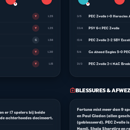
▼
▼
PEC Zwolle 1-0 Heracles 
1.25
3/5
V
PSV 6-1 PEC Zwolle
1.25
23/4
V
PEC Zwolle 2-2 SBV Excel
1.58
12/4
G
Go Ahead Eagles 5-0 PEC
1.30
5/4
V
PEC Zwolle 2-1 NAC Bred
1.15
21/3
V
BLESSURES & AFWE
medical_services
Fortuna mist meer dan 9 spe
n er 17 spelers bij beide
en Paul Gladon (allen gesc
 de achterhoedes decimeert.
(geblesseerd). PEC Zwolle i
Namli, Shola Shoretire en r