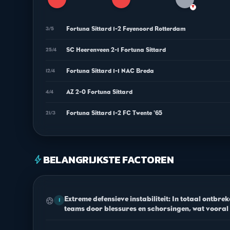
▼
Fortuna Sittard 1-2 Feyenoord Rotterdam
3/5
SC Heerenveen 2-1 Fortuna Sittard
25/4
Fortuna Sittard 1-1 NAC Breda
12/4
AZ 2-0 Fortuna Sittard
4/4
Fortuna Sittard 1-2 FC Twente '65
21/3
BELANGRIJKSTE FACTOREN
bolt
Extreme defensieve instabiliteit: In totaal ontbreke
sports_soccer
1
teams door blessures en schorsingen, wat vooral