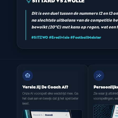
lightbulb
SITTARD VS ZWOLLE
Dit is een duel tussen de nummers 12 en 13 o
na slechtste uitbalans van de competitie he
bewolkt (20°C) met kans op regen, wat een fy
#SITZWO #Eredivisie #FootballMeister
smart_toy
insights
Versla Jij De Coach AI?
Persoonlijk
Onze AI voorspelt elke wedstrijd mee. Ga
Zie waar jij uitblink
het duel aan en bewijs dat jij het spel beter
voorspellingen, we
leest.