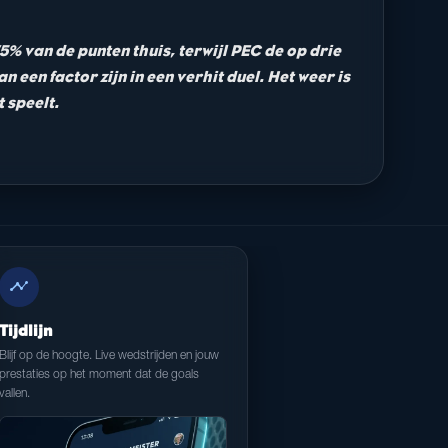
75% van de punten thuis, terwijl PEC de op drie
een factor zijn in een verhit duel. Het weer is
 speelt.
timeline
Tijdlijn
Blijf op de hoogte. Live wedstrijden en jouw
prestaties op het moment dat de goals
vallen.