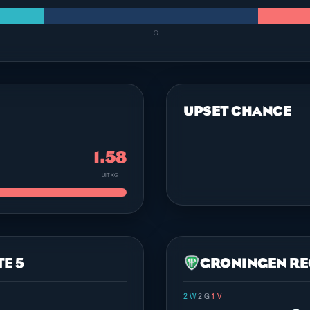
G
UPSET CHANCE
1.58
UIT XG
E 5
GRONINGEN RE
2 W
·
2 G
·
1 V