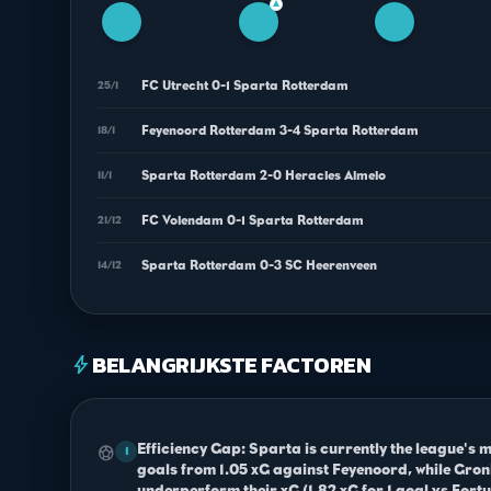
▲
FC Utrecht 0-1 Sparta Rotterdam
25/1
Feyenoord Rotterdam 3-4 Sparta Rotterdam
18/1
Sparta Rotterdam 2-0 Heracles Almelo
11/1
FC Volendam 0-1 Sparta Rotterdam
21/12
Sparta Rotterdam 0-3 SC Heerenveen
14/12
BELANGRIJKSTE FACTOREN
bolt
Efficiency Gap: Sparta is currently the league's m
sports_soccer
1
goals from 1.05 xG against Feyenoord, while Gron
underperform their xG (1.82 xG for 1 goal vs Fort