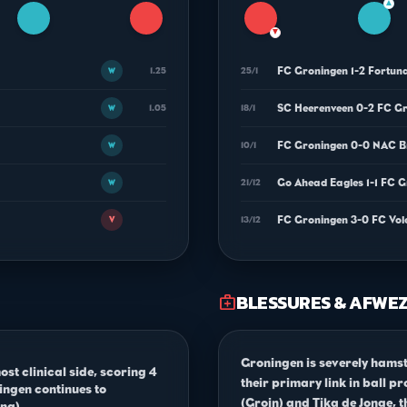
▲
▼
FC Groningen 1-2 Fortuna
1.25
25/1
W
SC Heerenveen 0-2 FC G
1.05
18/1
W
FC Groningen 0-0 NAC B
10/1
W
Go Ahead Eagles 1-1 FC 
21/12
W
FC Groningen 3-0 FC Vo
13/12
V
BLESSURES & AFWE
medical_services
Groningen is severely hamstr
ost clinical side, scoring 4
their primary link in ball p
ingen continues to
(Groin) and Tika de Jonge, t
una).