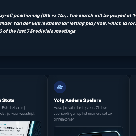
lay-off positioning (6th vs 7th). The match will be played at
nder van der Eijk is known for letting play flow, which favo
 of the last 7 Eredivisie meetings.
group_add
e Stats
Volg Andere Spelers
t. Echt inzicht in je
Houd je rivalen in de gaten. Zie hun
dstrijd voor wedstrijd.
voorspellingen op het moment dat ze
binnenkomen.