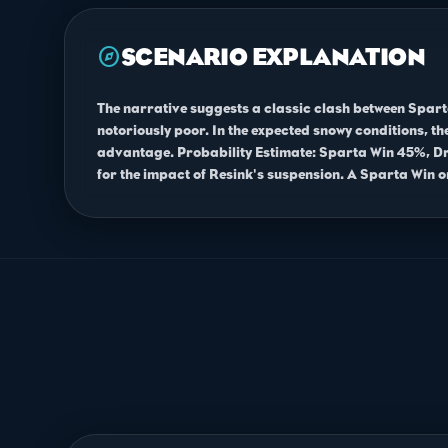
explore
SCENARIO EXPLANATION
The narrative suggests a classic clash between Sparta’
notoriously poor. In the expected snowy conditions, the
advantage. Probability Estimate: Sparta Win 45%, Dr
for the impact of Resink's suspension. A Sparta Win or