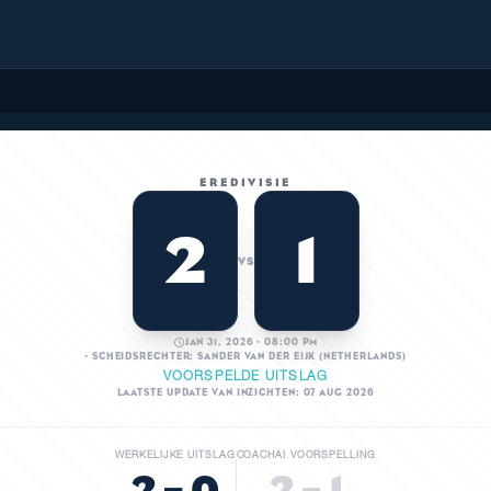
i 2026
EREDIVISIE
2
1
VS
schedule
JAN 31, 2026 · 08:00 PM
· SCHEIDSRECHTER: SANDER VAN DER EIJK (NETHERLANDS)
VOORSPELDE UITSLAG
LAATSTE UPDATE VAN INZICHTEN: 07 AUG 2026
WERKELIJKE UITSLAG
COACHAI VOORSPELLING
2 – 0
2 – 1