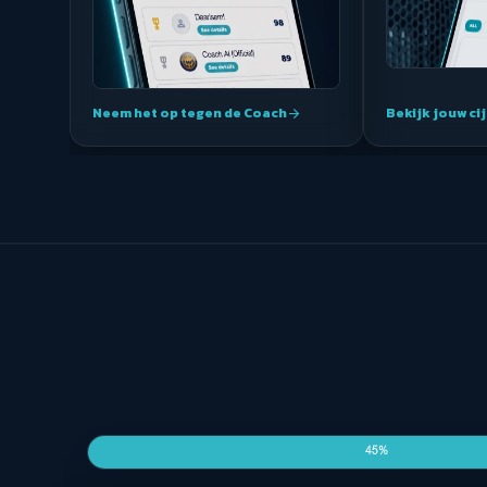
Neem het op tegen de Coach
Bekijk jouw ci
arrow_forward
45%