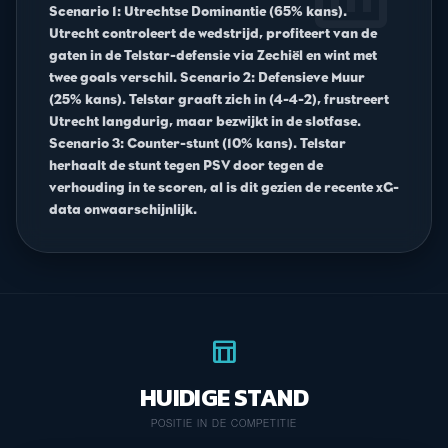
Scenario 1: Utrechtse Dominantie (65% kans).
Utrecht controleert de wedstrijd, profiteert van de
gaten in de Telstar-defensie via Zechiël en wint met
twee goals verschil. Scenario 2: Defensieve Muur
(25% kans). Telstar graaft zich in (4-4-2), frustreert
Utrecht langdurig, maar bezwijkt in de slotfase.
Scenario 3: Counter-stunt (10% kans). Telstar
herhaalt de stunt tegen PSV door tegen de
verhouding in te scoren, al is dit gezien de recente xG-
data onwaarschijnlijk.
table_chart
HUIDIGE STAND
POSITIE IN DE COMPETITIE