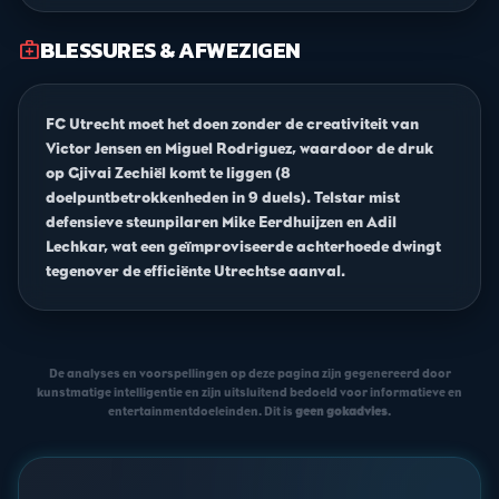
BLESSURES & AFWEZIGEN
medical_services
FC Utrecht moet het doen zonder de creativiteit van
Victor Jensen en Miguel Rodriguez, waardoor de druk
op Gjivai Zechiël komt te liggen (8
doelpuntbetrokkenheden in 9 duels). Telstar mist
defensieve steunpilaren Mike Eerdhuijzen en Adil
Lechkar, wat een geïmproviseerde achterhoede dwingt
tegenover de efficiënte Utrechtse aanval.
De analyses en voorspellingen op deze pagina zijn gegenereerd door
kunstmatige intelligentie en zijn uitsluitend bedoeld voor informatieve en
entertainmentdoeleinden. Dit is
geen gokadvies
.