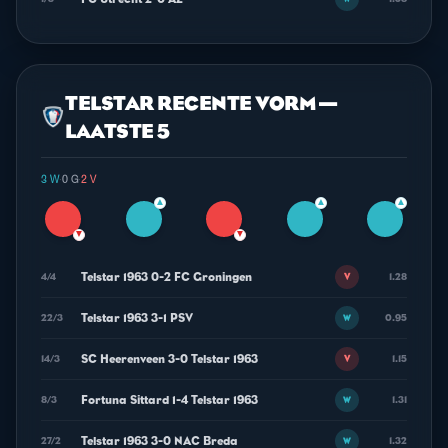
TELSTAR RECENTE VORM —
LAATSTE 5
3 W
·
0 G
·
2 V
▲
▲
▲
▼
▼
Telstar 1963 0-2 FC Groningen
4/4
1.28
V
Telstar 1963 3-1 PSV
22/3
0.95
W
SC Heerenveen 3-0 Telstar 1963
14/3
1.15
V
Fortuna Sittard 1-4 Telstar 1963
8/3
1.31
W
Telstar 1963 3-0 NAC Breda
27/2
1.32
W