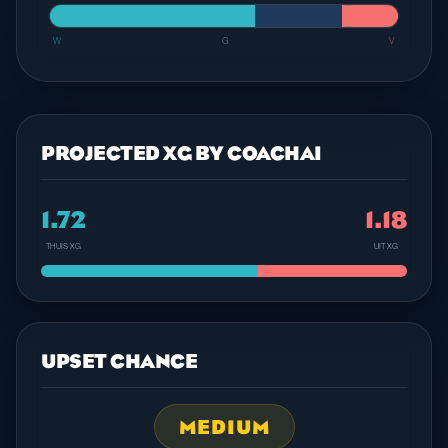
W
G
V
PROJECTED XG BY COACHAI
1.72
1.18
THUIS XG
UIT XG
UPSET CHANCE
MEDIUM