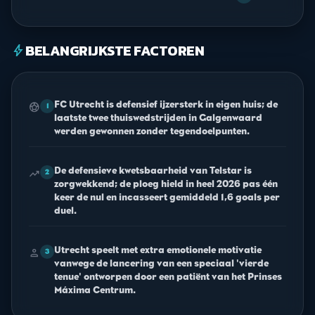
BELANGRIJKSTE FACTOREN
bolt
FC Utrecht is defensief ijzersterk in eigen huis; de
sports_soccer
1
laatste twee thuiswedstrijden in Galgenwaard
werden gewonnen zonder tegendoelpunten.
De defensieve kwetsbaarheid van Telstar is
trending_up
2
zorgwekkend; de ploeg hield in heel 2026 pas één
keer de nul en incasseert gemiddeld 1,6 goals per
duel.
Utrecht speelt met extra emotionele motivatie
person
3
vanwege de lancering van een speciaal 'vierde
tenue' ontworpen door een patiënt van het Prinses
Máxima Centrum.