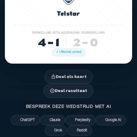
Telstar
WERKELIJKE UITSLAG
COACHAI VOORSPELLING
4 – 1
2 – 0
✓ Uitkomst correct
Deel als kaart
ios_share
Deel resultaat
verified
BESPREEK DEZE WEDSTRIJD MET AI
ChatGPT
Claude
Perplexity
Google AI
Grok
Reddit