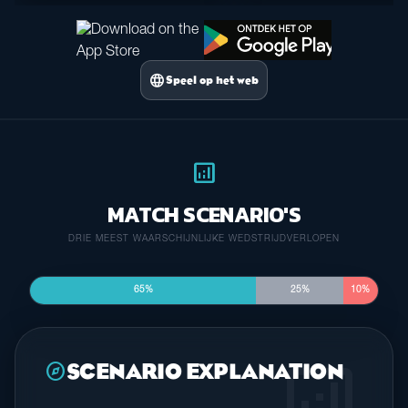
language
Speel op het web
analytics
MATCH SCENARIO'S
DRIE MEEST WAARSCHIJNLIJKE WEDSTRIJDVERLOPEN
65%
25%
10%
analytics
explore
SCENARIO EXPLANATION