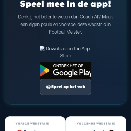
Speel mee in de app!
Denk jij het beter te weten dan Coach AI? Maak
een eigen poule en voorspel deze wedstrijd in
Football Meister.
language
Speel op het web
VORIGE WEDSTRIJD
VOLGENDE WEDSTRIJD