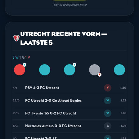
Risk of unexpected result
UTRECHT RECENTE VORM —
LAATSTE 5
3 W
·
1 G
·
1 V
▲
▲
▼
PSV 4-3 FC Utrecht
4/4
1.20
V
FC Utrecht 2-0 Go Ahead Eagles
22/3
1.72
W
FC Twente '65 0-2 FC Utrecht
15/3
1.48
W
Heracles Almelo 0-0 FC Utrecht
6/3
1.76
G
FC Utrecht 2-0 AZ
1/3
1.58
W