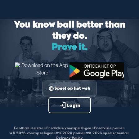
You know ball better than
they do.
Prove it.
language
Speel op het web
login
Login
Football Meister
•
Eredivisie voorspellingen
•
Eredivisie poule
•
WK 2026 voorspellingen
•
WK 2026 poule
•
WK 2026 speelschema
•
Privacy Policy