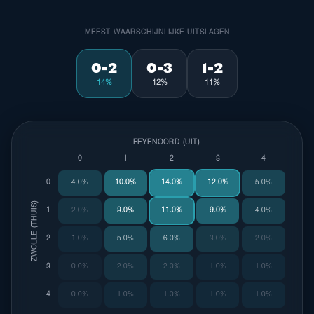
MEEST WAARSCHIJNLIJKE UITSLAGEN
0-2
0-3
1-2
14%
12%
11%
FEYENOORD (UIT)
0
1
2
3
4
0
4.0%
10.0%
14.0%
12.0%
5.0%
ZWOLLE (THUIS)
1
2.0%
8.0%
11.0%
9.0%
4.0%
2
1.0%
5.0%
6.0%
3.0%
2.0%
3
0.0%
2.0%
2.0%
1.0%
1.0%
4
0.0%
1.0%
1.0%
1.0%
1.0%