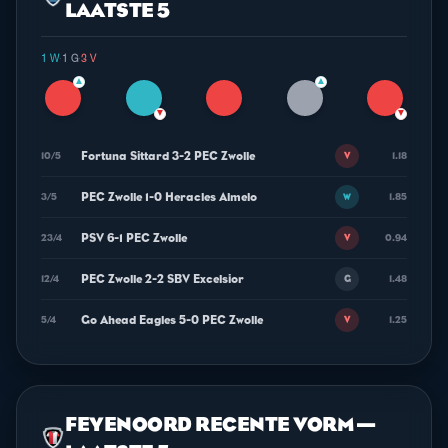
LAATSTE 5
1 W
·
1 G
·
3 V
▲
▲
▼
▼
Fortuna Sittard 3-2 PEC Zwolle
10/5
1.18
V
PEC Zwolle 1-0 Heracles Almelo
3/5
1.85
W
PSV 6-1 PEC Zwolle
23/4
0.94
V
PEC Zwolle 2-2 SBV Excelsior
12/4
1.48
G
Go Ahead Eagles 5-0 PEC Zwolle
5/4
1.25
V
FEYENOORD RECENTE VORM —