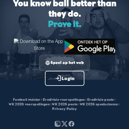
You know ball better than
they do.
Prove it.
language
Speel op het web
login
Login
Football Meister
•
Eredivisie voorspellingen
•
Eredivisie poule
•
WK 2026 voorspellingen
•
WK 2026 poule
•
WK 2026 speelschema
•
Privacy Policy