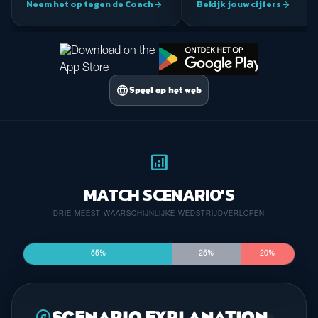
Neem het op tegen de Coach
Bekijk jouw cijfers
arrow_forward
arrow_forward
language
Speel op het web
analytics
MATCH SCENARIO'S
DRIE MEEST WAARSCHIJNLIJKE WEDSTRIJDVERLOPEN
55%
25%
20%
explore
SCENARIO EXPLANATION