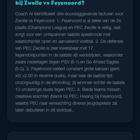
bij Zwolle vs Feyenoord?
Coach AI identificeert drie doorslaggevende factoren voor
Zwolle vs Feyenoord: 1. Feyenoord is al zeker van de 2e
plaats (Champions League) en PEC Zwolle is veilig, wat
zorgt voor een ontspannen laatste speelronde met
waarschijnlijk open en aanvallend voetbal. 2. De defensie
van PEC Zwolle is zeer kwetsbaar met 17
tegendoelpunten in de laatste vijf wedstrijden, waaronder
zware nederlagen tegen PSV (6-1) en Go Ahead Eagles
(5-0). 3. Feyenoord creëert constant grote kansen (gem.
xG >2.00 in recente duels), maar was de laatste tijd
onzorgvuldig in de afronding; zij wonnen echter de laatste
13 onderlinge duels tegen PEC. 4. Beide teams missen
creatieve krachten (Namli bij PEC; Hwang bij Feyenoord),
waarbij PEC naar verwachting diverse jeugdspelers zal
laten debuteren in dit slotduel..