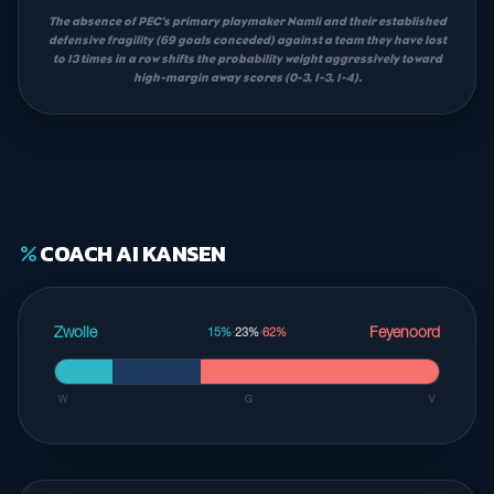
The absence of PEC’s primary playmaker Namli and their established
defensive fragility (69 goals conceded) against a team they have lost
to 13 times in a row shifts the probability weight aggressively toward
high-margin away scores (0-3, 1-3, 1-4).
COACH AI KANSEN
percent
Zwolle
Feyenoord
15%
·
23%
·
62%
W
G
V