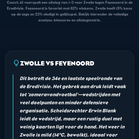
Coach AI voorspelt een uitslag van 1-3 voor Zwolle tegen Feyenoord in de
Eredivisie. Feyenoord is favoriet met 62% winkans. Zwolle heeft 15% kans
op de zege en 23% eindigt in gelijkspel. Bekijk hieronder de volledige
analyse, blessures en uitslagmatrix.
lightbulb
ZWOLLE VS FEYENOORD
Dit betreft de 34e en laatste speelronde van
de Eredivisie. Het gebrek aan druk leidt vaak
tot 'zomeravondvoetbal'—wedstrijden met
veel doelpunten en minder defensieve
organisatie. Scheidsrechter Erwin Blank
leidt de wedstrijd, maar een rustig duel met
weinig kaarten ligt voor de hand. Het weer in
Zwolle is mild (14°C, bewolkt), ideaal voor