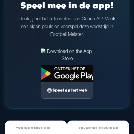
Speel mee in de app!
Denk jij het beter te weten dan Coach AI? Maak
een eigen poule en voorspel deze wedstrijd in
Football Meister.
language
Speel op het web
VORIGE WEDSTRIJD
VOLGENDE WEDSTRIJD