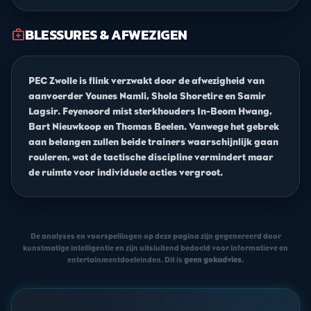
BLESSURES & AFWEZIGEN
medical_services
PEC Zwolle is flink verzwakt door de afwezigheid van
aanvoerder Younes Namli, Shola Shoretire en Samir
Lagsir. Feyenoord mist sterkhouders In-Beom Hwang,
Bart Nieuwkoop en Thomas Beelen. Vanwege het gebrek
aan belangen zullen beide trainers waarschijnlijk gaan
rouleren, wat de tactische discipline vermindert maar
de ruimte voor individuele acties vergroot.
De analyses en voorspellingen op deze pagina zijn gegenereerd door
kunstmatige intelligentie en zijn uitsluitend bedoeld voor informatieve en
entertainmentdoeleinden. Dit is
geen gokadvies
.