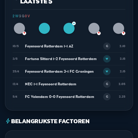
LAATSTE 5
2 W
·
3 G
·
0 V
▲
▼
▼
▼
Feyenoord Rotterdam 1-1 AZ
10/5
2.10
G
Fortuna Sittard 1-2 Feyenoord Rotterdam
3/5
2.15
W
Feyenoord Rotterdam 3-1 FC Groningen
25/4
2.15
W
NEC 1-1 Feyenoord Rotterdam
12/4
2.05
G
FC Volendam 0-0 Feyenoord Rotterdam
5/4
2.25
G
BELANGRIJKSTE FACTOREN
bolt