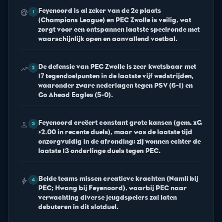
Feyenoord is al zeker van de 2e plaats
sports_soccer
1
(Champions League) en PEC Zwolle is veilig, wat
zorgt voor een ontspannen laatste speelronde met
waarschijnlijk open en aanvallend voetbal.
De defensie van PEC Zwolle is zeer kwetsbaar met
trending_up
2
17 tegendoelpunten in de laatste vijf wedstrijden,
waaronder zware nederlagen tegen PSV (6-1) en
Go Ahead Eagles (5-0).
Feyenoord creëert constant grote kansen (gem. xG
person
3
>2.00 in recente duels), maar was de laatste tijd
onzorgvuldig in de afronding; zij wonnen echter de
laatste 13 onderlinge duels tegen PEC.
Beide teams missen creatieve krachten (Namli bij
bolt
4
PEC; Hwang bij Feyenoord), waarbij PEC naar
verwachting diverse jeugdspelers zal laten
debuteren in dit slotduel.