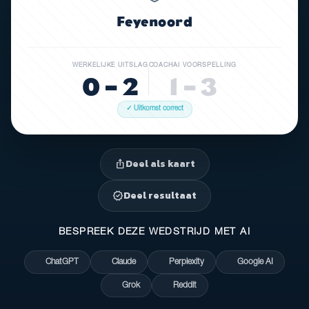
Feyenoord
WERKELIJKE UITSLAG
COACHAI VOORSPELLING
0 – 2
1 – 3
✓ Uitkomst correct
Deel als kaart
ios_share
Deel resultaat
verified
BESPREEK DEZE WEDSTRIJD MET AI
ChatGPT
Claude
Perplexity
Google AI
Grok
Reddit