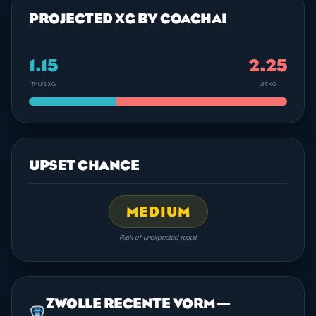
PROJECTED XG BY COACHAI
1.15
2.25
THUIS XG
UIT XG
UPSET CHANCE
MEDIUM
Risk of unexpected result
ZWOLLE RECENTE VORM —