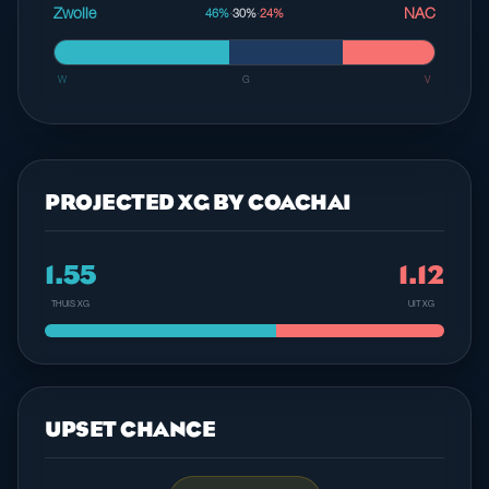
Zwolle
NAC
46%
·
30%
·
24%
W
G
V
PROJECTED XG BY COACHAI
1.55
1.12
THUIS XG
UIT XG
UPSET CHANCE