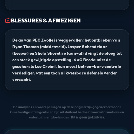
BLESSURES & AFWEZIGEN
medical_services
De as van PEC Zwolle is weggevallen; het ontbreken van
Ryan Thomas (middenveld), Jasper Schendelaar
(keeper) en Shola Shoretire (aanval) dwingt de ploeg tot
een sterk gewijzigde opstelling. NAC Breda mist de
geschorste Leo Greiml, hun meest betrouwbare centrale
verdediger, wat een toch al kwetsbare defensie verder
verzwakt.
De analyses en voorspellingen op deze pagina zijn gegenereerd door
kunstmatige intelligentie en zijn uitsluitend bedoeld voor informatieve en
entertainmentdoeleinden. Dit is
geen gokadvies
.