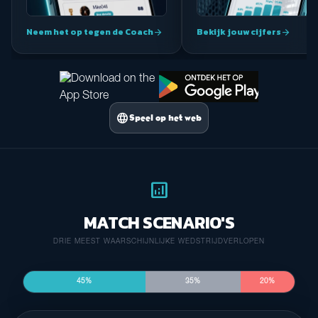
Neem het op tegen de Coach
Bekijk jouw cijfers
arrow_forward
arrow_forward
language
Speel op het web
analytics
MATCH SCENARIO'S
DRIE MEEST WAARSCHIJNLIJKE WEDSTRIJDVERLOPEN
45%
35%
20%