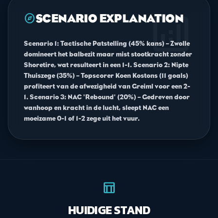
analytics
explore
SCENARIO EXPLANATION
Scenario 1: Tactische Patstelling (45% kans) – Zwolle
domineert het balbezit maar mist stootkracht zonder
Shoretire, wat resulteert in een 1-1. Scenario 2: Nipte
Thuiszege (35%) – Topscorer Koen Kostons (11 goals)
profiteert van de afwezigheid van Greiml voor een 2-
1. Scenario 3: NAC 'Rebound' (20%) – Gedreven door
wanhoop en kracht in de lucht, sleept NAC een
moeizame 0-1 of 1-2 zege uit het vuur.
table_chart
HUIDIGE STAND