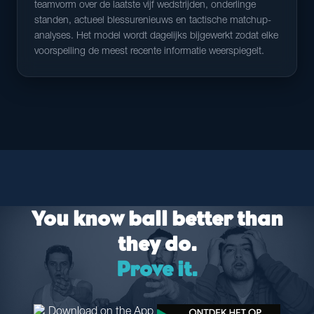
teamvorm over de laatste vijf wedstrijden, onderlinge
standen, actueel blessurenieuws en tactische matchup-
analyses. Het model wordt dagelijks bijgewerkt zodat elke
voorspelling de meest recente informatie weerspiegelt.
You know ball better than
they do.
Prove it.