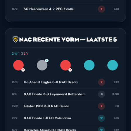
SC Heerenveen 4-2 PEC Zwolle
15/2
1.38
V
NAC RECENTE VORM — LAATSTE 5
2 W
·
1 G
·
2 V
▲
▼
▼
Go Ahead Eagles 6-0 NAC Breda
15/3
1.22
V
NAC Breda 3-3 Feyenoord Rotterdam
8/3
0.90
G
Telstar 1963 3-0 NAC Breda
27/2
1.18
V
NAC Breda 1-0 FC Volendam
21/2
1.35
W
Heracles Almelo 0-1 NAC Breda
14/2
1.22
W