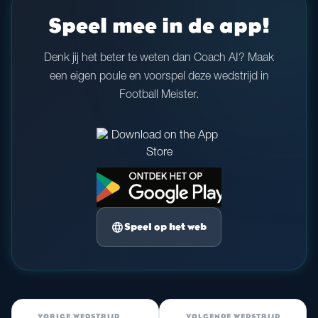
Speel mee in de app!
Denk jij het beter te weten dan Coach AI? Maak
een eigen poule en voorspel deze wedstrijd in
Football Meister.
language
Speel op het web
VORIGE WEDSTRIJD
VOLGENDE WEDSTRIJD