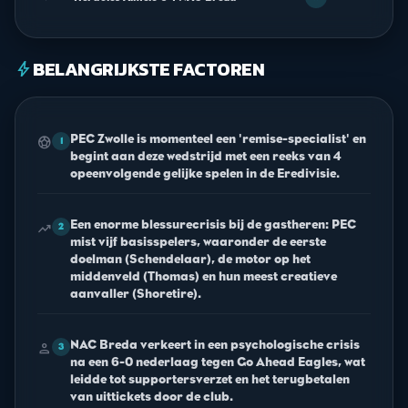
BELANGRIJKSTE FACTOREN
bolt
PEC Zwolle is momenteel een 'remise-specialist' en
sports_soccer
1
begint aan deze wedstrijd met een reeks van 4
opeenvolgende gelijke spelen in de Eredivisie.
Een enorme blessurecrisis bij de gastheren: PEC
trending_up
2
mist vijf basisspelers, waaronder de eerste
doelman (Schendelaar), de motor op het
middenveld (Thomas) en hun meest creatieve
aanvaller (Shoretire).
NAC Breda verkeert in een psychologische crisis
person
3
na een 6-0 nederlaag tegen Go Ahead Eagles, wat
leidde tot supportersverzet en het terugbetalen
van uittickets door de club.