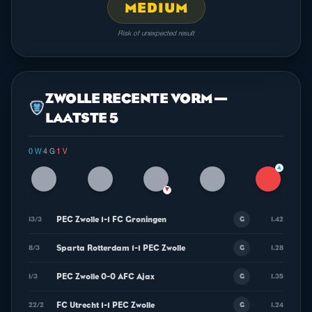
MEDIUM
Risk of unexpected result
ZWOLLE RECENTE VORM —
LAATSTE 5
0 W
·
4 G
·
1 V
▲
▼
PEC Zwolle 1-1 FC Groningen
13/3
1.42
G
Sparta Rotterdam 1-1 PEC Zwolle
8/3
1.28
G
PEC Zwolle 0-0 AFC Ajax
1/3
1.35
G
FC Utrecht 1-1 PEC Zwolle
22/2
1.24
G