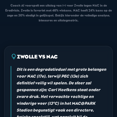
Coach AI voorspelt een uitslag van 1-1 voor Zwolle tegen NAC in de
Eredivisie. Zwolle is favoriet met 46% winkans. NAC heeft 24% kans op de
zege en 30% eindigt in gelijkspel. Bekijk hieronder de volledige analyse,
blessures en uitslagmatrix.
lightbulb
ZWOLLE VS NAC
Dit is een degradatieduel met grote belangen
voor NAC (17e), terwijl PEC (13e) zich
definitief veilig wil spelen. De sfeer zal
gespannen zijn; Carl Hoefkens staat onder
zware druk. Het verwachte vochtige en
winderige weer (13°C) in het MAC³PARK
Stadion begunstigt vaak een directere,
fysieke speelstijl, wat aansluit bij de