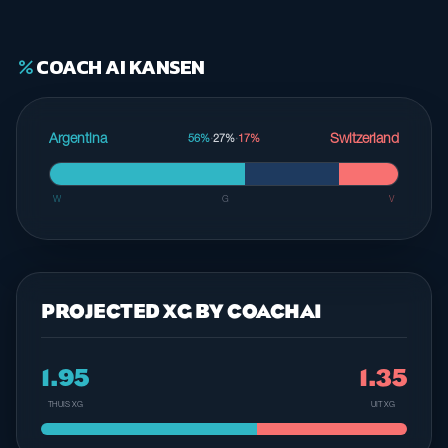
COACH AI KANSEN
percent
Argentina
Switzerland
56%
·
27%
·
17%
W
G
V
PROJECTED XG BY COACHAI
1.95
1.35
THUIS XG
UIT XG