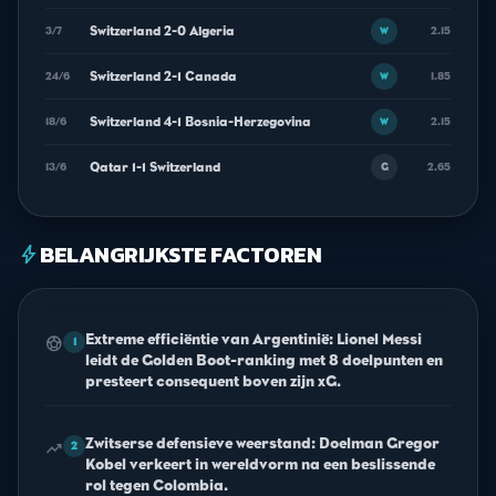
Switzerland 2-0 Algeria
3/7
2.15
W
Switzerland 2-1 Canada
24/6
1.85
W
Switzerland 4-1 Bosnia-Herzegovina
18/6
2.15
W
Qatar 1-1 Switzerland
13/6
2.65
G
BELANGRIJKSTE FACTOREN
bolt
Extreme efficiëntie van Argentinië: Lionel Messi
sports_soccer
1
leidt de Golden Boot-ranking met 8 doelpunten en
presteert consequent boven zijn xG.
Zwitserse defensieve weerstand: Doelman Gregor
trending_up
2
Kobel verkeert in wereldvorm na een beslissende
rol tegen Colombia.