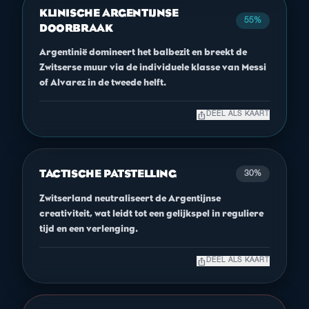
KLINISCHE ARGENTIJNSE
55%
DOORBRAAK
Argentinië domineert het balbezit en breekt de
Zwitserse muur via de individuele klasse van Messi
of Alvarez in de tweede helft.
ios_share
DEEL ALS KAART
TACTISCHE PATSTELLING
30%
Zwitserland neutraliseert de Argentijnse
creativiteit, wat leidt tot een gelijkspel in reguliere
tijd en een verlenging.
ios_share
DEEL ALS KAART