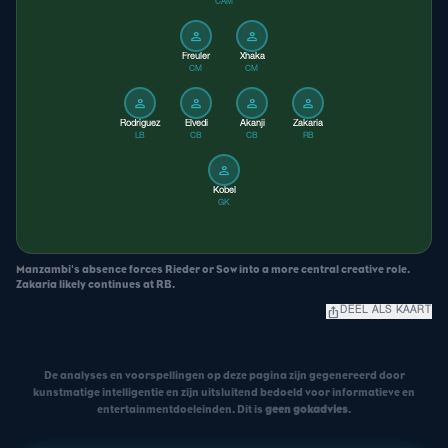
CAM
person
person
Freuler
Xhaka
CM
CM
person
person
person
person
Rodriguez
Elvedi
Akanji
Zakaria
LB
CB
CB
RB
person
Kobel
GK
Manzambi's absence forces Rieder or Sow into a more central creative role.
Zakaria likely continues at RB.
ios_share
DEEL ALS KAART
De analyses en voorspellingen op deze pagina zijn gegenereerd door
kunstmatige intelligentie en zijn uitsluitend bedoeld voor informatieve en
entertainmentdoeleinden. Dit is
geen gokadvies
.