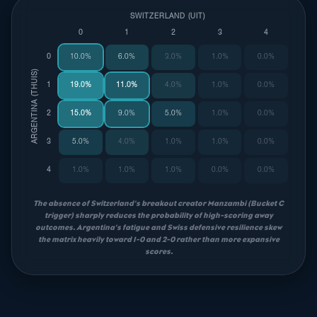
SWITZERLAND (UIT)
0
1
2
3
4
0
10.0%
6.0%
3.0%
1.0%
0.0%
ARGENTINA (THUIS)
1
19.0%
11.0%
4.0%
1.0%
0.0%
2
15.0%
9.0%
5.0%
1.0%
0.0%
3
5.0%
4.0%
1.0%
1.0%
0.0%
4
1.0%
1.0%
1.0%
0.0%
0.0%
The absence of Switzerland's breakout creator Manzambi (Bucket C
trigger) sharply reduces the probability of high-scoring away
outcomes. Argentina's fatigue and Swiss defensive resilience skew
the matrix heavily toward 1-0 and 2-0 rather than more expansive
scores.