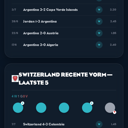
Argentina 3-2 Cape Verde Islands
3/7
2.20
W
Jordan 1-3 Argentina
28/6
2.45
W
Argentina 2-0 Austria
22/6
1.95
W
Argentina 3-0 Algeria
17/6
2.40
W
SWITZERLAND RECENTE VORM —
LAATSTE 5
4 W
·
1 G
·
0 V
▲
▲
▼
Switzerland 4-3 Colombia
7/7
1.45
W