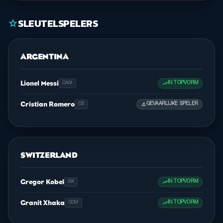
SLEUTELSPELERS
star
ARGENTINA
Lionel Messi
trending_up
IN TOPVORM
CAM
Cristian Romero
person
GEVAARLIJKE SPELER
CB
SWITZERLAND
Gregor Kobel
trending_up
IN TOPVORM
GK
Granit Xhaka
trending_up
IN TOPVORM
CDM