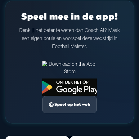
Speel mee in de app!
Denk jij het beter te weten dan Coach AI? Maak
een eigen poule en voorspel deze wedstrijd in
Football Meister.
language
Speel op het web