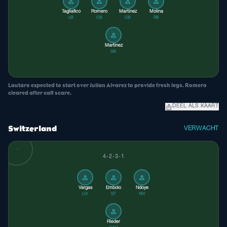
person
person
person
person
Tagliafico
Romero
Martinez
Molina
LB
CB
CB
RB
person
Martinez
GK
Lautaro expected to start over Julian Alvarez to provide fresh legs. Romero
cleared after calf scare.
ios_share
DEEL ALS KAART
Switzerland
VERWACHT
4-2-3-1
person
person
person
Vargas
Embolo
Ndoye
LW
ST
RW
person
Rieder