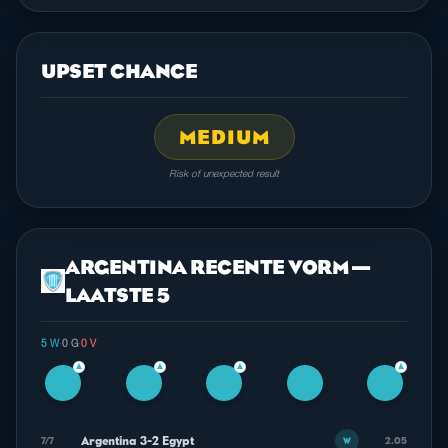
UPSET CHANCE
MEDIUM
Risk of unexpected result
ARGENTINA RECENTE VORM —
LAATSTE 5
5 W
·
0 G
·
0 V
▲
▲
▲
▲
Argentina 3-2 Egypt
7/7
2.05
W