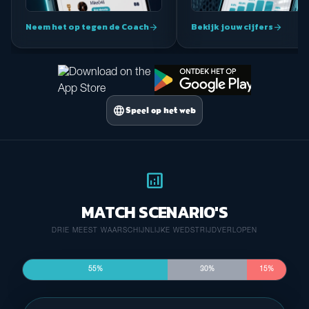
Neem het op tegen de Coach
Bekijk jouw cijfers
arrow_forward
arrow_forward
language
Speel op het web
analytics
MATCH SCENARIO'S
DRIE MEEST WAARSCHIJNLIJKE WEDSTRIJDVERLOPEN
55%
30%
15%