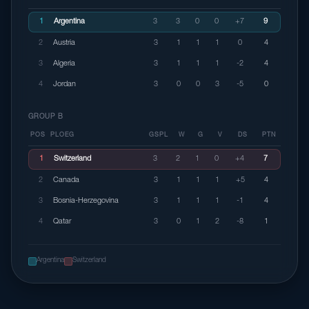
1
Argentina
3
3
0
0
+7
9
2
Austria
3
1
1
1
0
4
3
Algeria
3
1
1
1
-2
4
4
Jordan
3
0
0
3
-5
0
GROUP B
POS
PLOEG
GSPL
W
G
V
DS
PTN
1
Switzerland
3
2
1
0
+4
7
2
Canada
3
1
1
1
+5
4
3
Bosnia-Herzegovina
3
1
1
1
-1
4
4
Qatar
3
0
1
2
-8
1
Argentina
Switzerland