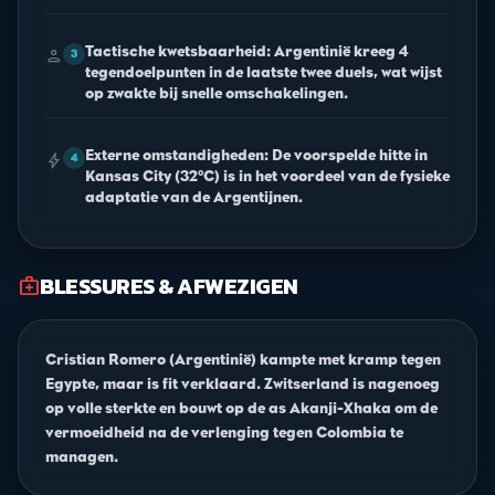
Tactische kwetsbaarheid: Argentinië kreeg 4
person
3
tegendoelpunten in de laatste twee duels, wat wijst
op zwakte bij snelle omschakelingen.
Externe omstandigheden: De voorspelde hitte in
bolt
4
Kansas City (32°C) is in het voordeel van de fysieke
adaptatie van de Argentijnen.
BLESSURES & AFWEZIGEN
medical_services
Cristian Romero (Argentinië) kampte met kramp tegen
Egypte, maar is fit verklaard. Zwitserland is nagenoeg
op volle sterkte en bouwt op de as Akanji-Xhaka om de
vermoeidheid na de verlenging tegen Colombia te
managen.