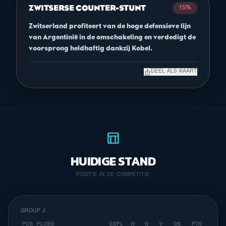
ZWITSERSE COUNTER-STUNT
15%
Zwitserland profiteert van de hoge defensieve lijn
van Argentinië in de omschakeling en verdedigt de
voorsprong heldhaftig dankzij Kobel.
ios_share
DEEL ALS KAART
table_chart
HUIDIGE STAND
POSITIE IN DE COMPETITIE
GROUP J
POS
PLOEG
GSPL
W
G
V
DS
PTN