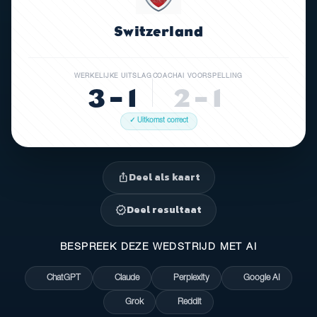
Switzerland
WERKELIJKE UITSLAG
COACHAI VOORSPELLING
3 – 1
2 – 1
✓ Uitkomst correct
Deel als kaart
ios_share
Deel resultaat
verified
BESPREEK DEZE WEDSTRIJD MET AI
ChatGPT
Claude
Perplexity
Google AI
Grok
Reddit