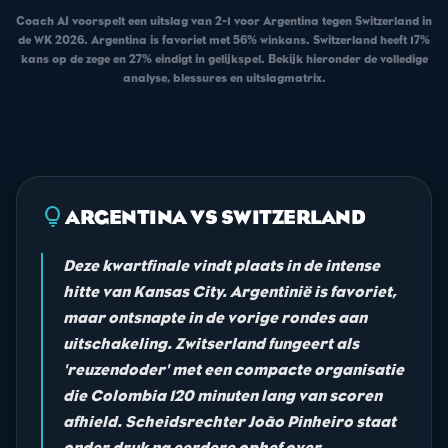
Coach AI voorspelt een uitslag van 2-1 voor Argentina tegen Switzerland in
de WK 2026. Argentina is favoriet met 56% winkans. Switzerland heeft 17%
kans op de zege en 27% eindigt in gelijkspel. Bekijk hieronder de volledige
analyse, blessures en uitslagmatrix.
lightbulb
ARGENTINA VS SWITZERLAND
Deze kwartfinale vindt plaats in de intense
hitte van Kansas City. Argentinië is favoriet,
maar ontsnapte in de vorige rondes aan
uitschakeling. Zwitserland fungeert als
'reuzendoder' met een compacte organisatie
die Colombia 120 minuten lang van scoren
afhield. Scheidsrechter João Pinheiro staat
onder druk na eerdere ophef over