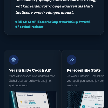
wat kan leiden tot vroege kaarten als Haïti
tactische overtredingen maakt.
#BRAHAI #FIFAWorldCup #WorldCup #WC26
#FootballMeister
smart_toy
insights
Versla Jij De Coach AI?
Persoonlijke Stats
Onze AI voorspelt elke wedstrijd mee.
Zie waar jij uitblinkt. Echt inzicht in
Ga het duel aan en bewijs dat jij het
voorspellingen, wedstrijd voor
spel beter leest.
wedstrijd.