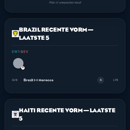
Risk of unexpected result
BRAZIL RECENTE VORM —
LAATSTE 5
0 W
·
1 G
·
0 V
▼
Brazil 1-1 Morocco
13/6
1.75
G
HAITI RECENTE VORM — LAATSTE
5