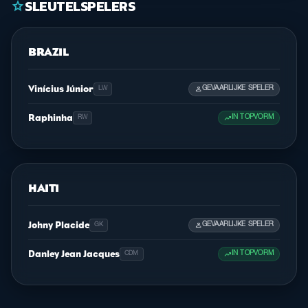
SLEUTELSPELERS
star
BRAZIL
Vinícius Júnior
person
GEVAARLIJKE SPELER
LW
Raphinha
trending_up
IN TOPVORM
RW
HAITI
Johny Placide
person
GEVAARLIJKE SPELER
GK
Danley Jean Jacques
trending_up
IN TOPVORM
CDM