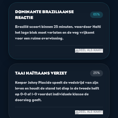
DOMINANTE BRAZILIAANSE
65%
REACTIE
Brazilië scoort binnen 25 minuten, waardoor Haïti
het lage blok moet verlaten en de weg vrijkomt
voor een ruime overwinning.
ios_share
DEEL ALS KAART
TAAI HAÏTIAANS VERZET
25%
Keeper Johny Placide speelt de wedstrijd van zijn
leven en houdt de stand tot diep in de tweede helft
op 0-0 of 1-0 voordat individuele klasse de
doorslag geeft.
ios_share
DEEL ALS KAART