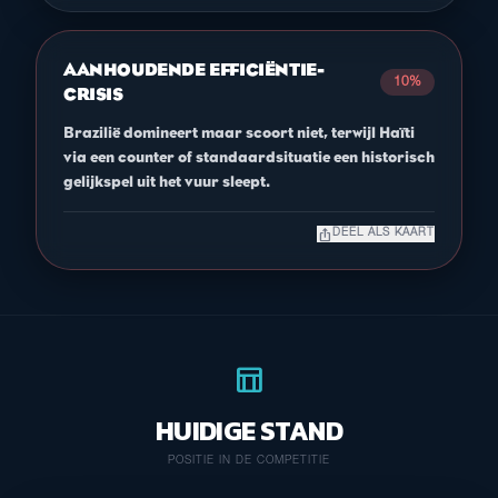
AANHOUDENDE EFFICIËNTIE-
10%
CRISIS
Brazilië domineert maar scoort niet, terwijl Haïti
via een counter of standaardsituatie een historisch
gelijkspel uit het vuur sleept.
ios_share
DEEL ALS KAART
table_chart
HUIDIGE STAND
POSITIE IN DE COMPETITIE