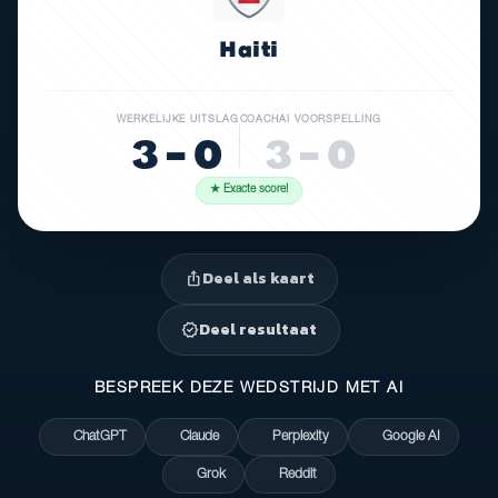
Haiti
WERKELIJKE UITSLAG
COACHAI VOORSPELLING
3 – 0
3 – 0
★ Exacte score!
Deel als kaart
ios_share
Deel resultaat
verified
BESPREEK DEZE WEDSTRIJD MET AI
ChatGPT
Claude
Perplexity
Google AI
Grok
Reddit