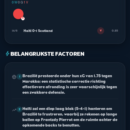
0 W
·
0 G
·
1 V
▼
Haiti 0-1 Scotland
14/6
0.85
V
BELANGRIJKSTE FACTOREN
bolt
Brazilië presteerde onder hun xG van 1.75 tegen
sports_soccer
1
Marokko; een statistische correctie richting
effectievere afronding is zeer waarschijnlijk tegen
een zwakkere defensie.
Haïti zal een diep laag blok (5-4-1) hanteren om
trending_up
2
Brazilië te frustreren, waarbij ze rekenen op lange
ballen op Frantzdy Pierrot om de ruimte achter de
opkomende backs te benutten.