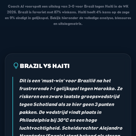
Coach AI voorspelt een uitslag van 3-0 voor Brazil tegen Haiti in de WK
2026. Brazil is favoriet met 87% winkans. Haiti heeft 4% kans op de zege
en 9% eindigt in gelijkspel. Bekijk hieronder de volledige analyse, blessures
en uitslagmatrix.
lightbulb
BRAZIL VS HAITI
Dit is een 'must-win' voor Brazilië na het
frustrerende 1-1 gelijkspel tegen Marokko. Ze
riskeren een zware laatste groepswedstrijd
tegen Schotland als ze hier geen 3 punten
pakken. De wedstrijd vindt plaats in
Philadelphia bij 30°C en een hoge
luchtvochtigheid. Scheidsrechter Alejandro
Hernández (Spanje) staat bekend als streng,