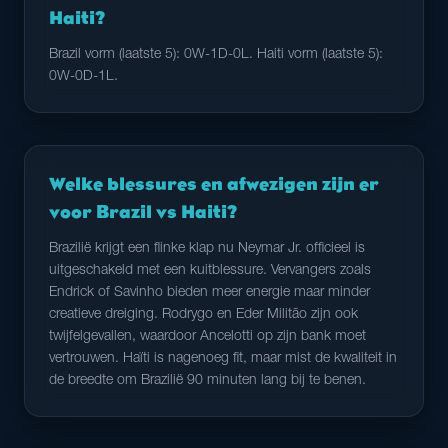
Haiti?
Brazil vorm (laatste 5): 0W-1D-0L. Haiti vorm (laatste 5):
0W-0D-1L.
Welke blessures en afwezigen zijn er
voor Brazil vs Haiti?
Brazilië krijgt een flinke klap nu Neymar Jr. officieel is
uitgeschakeld met een kuitblessure. Vervangers zoals
Endrick of Savinho bieden meer energie maar minder
creatieve dreiging. Rodrygo en Eder Militão zijn ook
twijfelgevallen, waardoor Ancelotti op zijn bank moet
vertrouwen. Haïti is nagenoeg fit, maar mist de kwaliteit in
de breedte om Brazilië 90 minuten lang bij te benen.