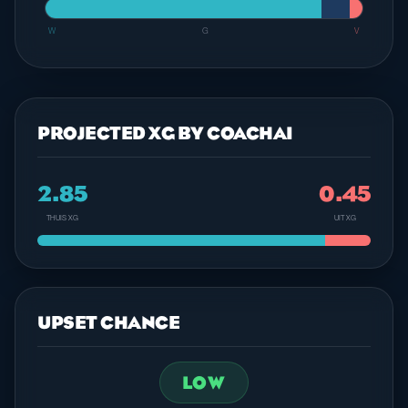
W
G
V
PROJECTED XG BY COACHAI
2.85
0.45
THUIS XG
UIT XG
UPSET CHANCE
LOW