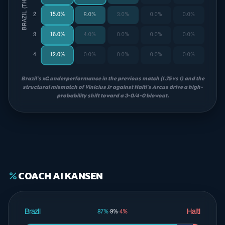
BRAZIL (THUIS)
2
15.0%
8.0%
3.0%
0.0%
0.0%
3
16.0%
4.0%
0.0%
0.0%
0.0%
4
12.0%
0.0%
0.0%
0.0%
0.0%
Brazil's xG underperformance in the previous match (1.75 vs 1) and the
structural mismatch of Vinícius Jr against Haiti's Arcus drive a high-
probability shift toward a 3-0/4-0 blowout.
COACH AI KANSEN
percent
Brazil
Haiti
87%
·
9%
·
4%