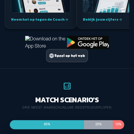
Neem het op tegen de Coach
Bekijk jouw cijfers
arrow_forward
arrow_forward
language
Speel op het web
analytics
MATCH SCENARIO'S
DRIE MEEST WAARSCHIJNLIJKE WEDSTRIJDVERLOPEN
65%
25%
10%