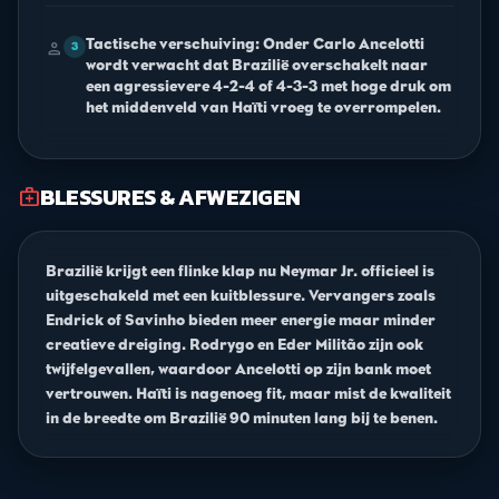
Tactische verschuiving: Onder Carlo Ancelotti
person
3
wordt verwacht dat Brazilië overschakelt naar
een agressievere 4-2-4 of 4-3-3 met hoge druk om
het middenveld van Haïti vroeg te overrompelen.
BLESSURES & AFWEZIGEN
medical_services
Brazilië krijgt een flinke klap nu Neymar Jr. officieel is
uitgeschakeld met een kuitblessure. Vervangers zoals
Endrick of Savinho bieden meer energie maar minder
creatieve dreiging. Rodrygo en Eder Militão zijn ook
twijfelgevallen, waardoor Ancelotti op zijn bank moet
vertrouwen. Haïti is nagenoeg fit, maar mist de kwaliteit
in de breedte om Brazilië 90 minuten lang bij te benen.