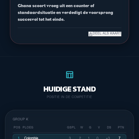
Ghana scoort vroeg uit een counter of
standaardsituatie en verdedigt de voorsprong
succesvol tot het einde.
ios_share
DEEL ALS KAART
table_chart
HUIDIGE STAND
POSITIE IN DE COMPETITIE
GROUP K
POS
PLOEG
GSPL
W
G
V
DS
PTN
1
Colombia
3
2
1
0
+3
7