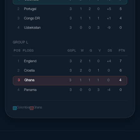
2
Portugal
3
1
2
0
+5
5
3
Congo DR
3
1
1
1
+1
4
4
Uzbekistan
3
0
0
3
-9
0
GROUP L
POS
PLOEG
GSPL
W
G
V
DS
PTN
1
England
3
2
1
0
+4
7
2
Croatia
3
2
0
1
0
6
3
Ghana
3
1
1
1
0
4
4
Panama
3
0
0
3
-4
0
Colombia
Ghana