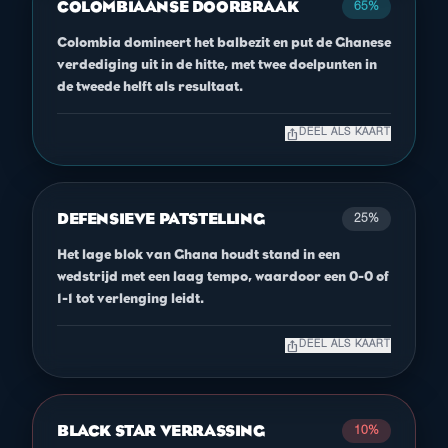
COLOMBIAANSE DOORBRAAK
65%
Colombia domineert het balbezit en put de Ghanese
verdediging uit in de hitte, met twee doelpunten in
de tweede helft als resultaat.
ios_share
DEEL ALS KAART
DEFENSIEVE PATSTELLING
25%
Het lage blok van Ghana houdt stand in een
wedstrijd met een laag tempo, waardoor een 0-0 of
1-1 tot verlenging leidt.
ios_share
DEEL ALS KAART
BLACK STAR VERRASSING
10%