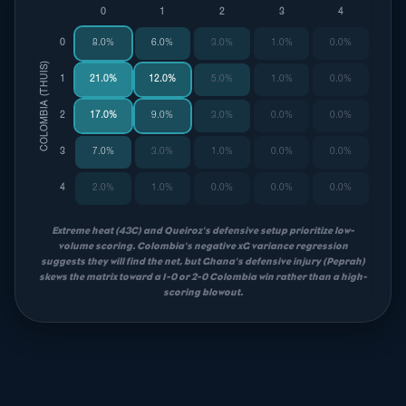
0
1
2
3
4
0
8.0%
6.0%
3.0%
1.0%
0.0%
COLOMBIA (THUIS)
1
21.0%
12.0%
5.0%
1.0%
0.0%
2
17.0%
9.0%
3.0%
0.0%
0.0%
3
7.0%
3.0%
1.0%
0.0%
0.0%
4
2.0%
1.0%
0.0%
0.0%
0.0%
Extreme heat (43C) and Queiroz's defensive setup prioritize low-
volume scoring. Colombia's negative xG variance regression
suggests they will find the net, but Ghana's defensive injury (Peprah)
skews the matrix toward a 1-0 or 2-0 Colombia win rather than a high-
scoring blowout.