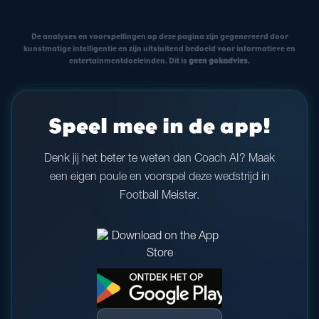
De analyses en voorspellingen op deze pagina zijn gegenereerd door
kunstmatige intelligentie en zijn uitsluitend bedoeld voor informatieve en
entertainmentdoeleinden. Dit is
geen gokadvies
.
Speel mee in de app!
Denk jij het beter te weten dan Coach AI? Maak
een eigen poule en voorspel deze wedstrijd in
Football Meister.