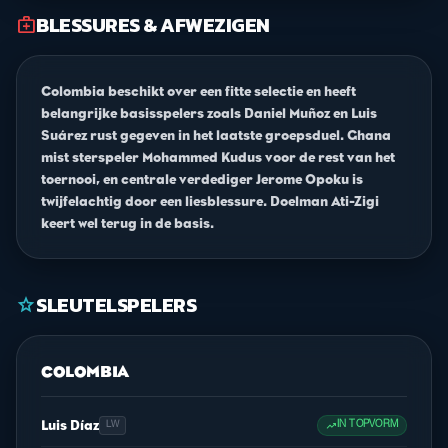
BLESSURES & AFWEZIGEN
medical_services
Colombia beschikt over een fitte selectie en heeft
belangrijke basisspelers zoals Daniel Muñoz en Luis
Suárez rust gegeven in het laatste groepsduel. Ghana
mist sterspeler Mohammed Kudus voor de rest van het
toernooi, en centrale verdediger Jerome Opoku is
twijfelachtig door een liesblessure. Doelman Ati-Zigi
keert wel terug in de basis.
SLEUTELSPELERS
star
COLOMBIA
Luis Díaz
trending_up
IN TOPVORM
LW