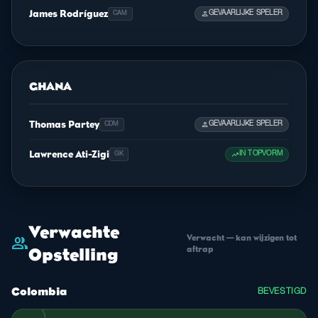
James Rodríguez
person
GEVAARLIJKE SPELER
CAM
GHANA
Thomas Partey
person
GEVAARLIJKE SPELER
CDM
Lawrence Ati-Zigi
trending_up
IN TOPVORM
GK
Verwachte
Verwacht — kan wijzigen tot
group
aftrap
Opstelling
Colombia
BEVESTIGD