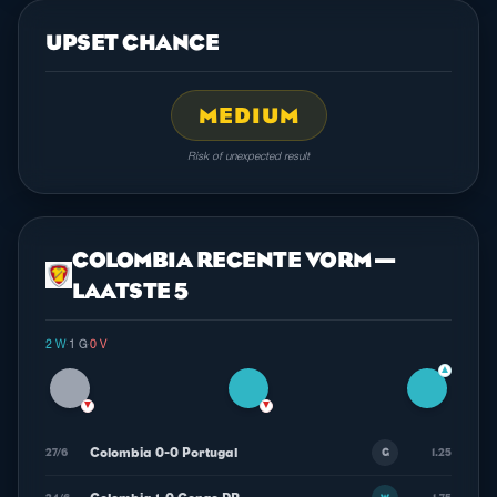
UPSET CHANCE
MEDIUM
Risk of unexpected result
COLOMBIA RECENTE VORM —
LAATSTE 5
2 W
·
1 G
·
0 V
▲
▼
▼
Colombia 0-0 Portugal
27/6
1.25
G