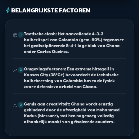
BELANGRIJKSTE FACTOREN
bolt
Tactische clash: Het aanvallende 4-3-3
sports_soccer
1
balbezitspel van Colombia (gem. 60%) tegenover
het gedisciplineerde 5-4-1 lage blok van Ghana
onder Carlos Queiroz.
Omgevingsfactoren: Een extreme hittegolf in
trending_up
2
Kansas City (38°C+) bevoordeelt de technische
balbeheersing van Colombia boven de fysiek
zware defensieve arbeid van Ghana.
Gemis aan creativiteit: Ghana wordt ernstig
person
3
gehinderd door de afwezigheid van Mohammed
Kudus (blessure), wat hen nagenoeg volledig
afhankelijk maakt van geïsoleerde counters.