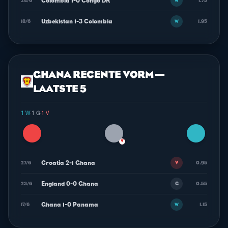
Colombia 1-0 Congo DR
24/6
1.75
W
Uzbekistan 1-3 Colombia
18/6
1.95
W
GHANA RECENTE VORM —
LAATSTE 5
1 W
·
1 G
·
1 V
▼
Croatia 2-1 Ghana
27/6
0.95
V
England 0-0 Ghana
23/6
0.55
G
Ghana 1-0 Panama
17/6
1.15
W