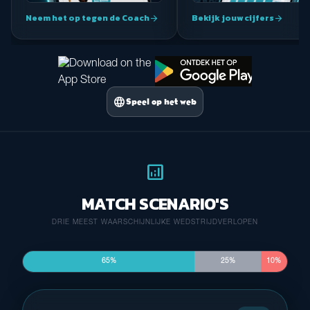
Neem het op tegen de Coach
Bekijk jouw cijfers
arrow_forward
arrow_forward
language
Speel op het web
analytics
MATCH SCENARIO'S
DRIE MEEST WAARSCHIJNLIJKE WEDSTRIJDVERLOPEN
65%
25%
10%