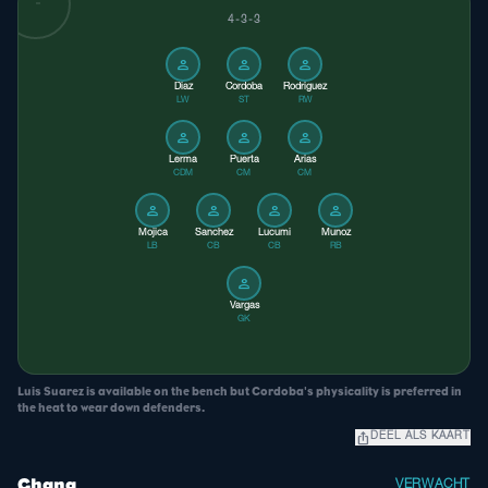
4-3-3
person
person
person
Diaz
Cordoba
Rodriguez
LW
ST
RW
person
person
person
Lerma
Puerta
Arias
CDM
CM
CM
person
person
person
person
Mojica
Sanchez
Lucumi
Munoz
LB
CB
CB
RB
person
Vargas
GK
Luis Suarez is available on the bench but Cordoba's physicality is preferred in
the heat to wear down defenders.
ios_share
DEEL ALS KAART
Ghana
VERWACHT