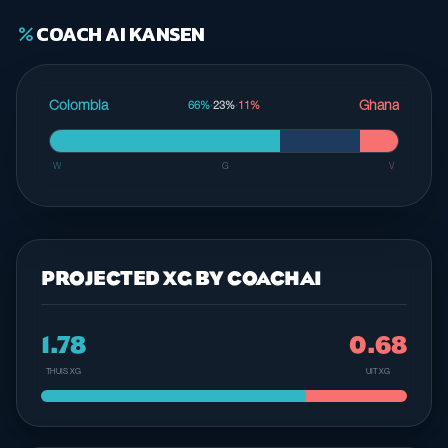
COACH AI KANSEN
percent
Colombia
Ghana
66%
·
23%
·
11%
W
G
V
PROJECTED XG BY COACHAI
1.78
0.68
THUIS XG
UIT XG