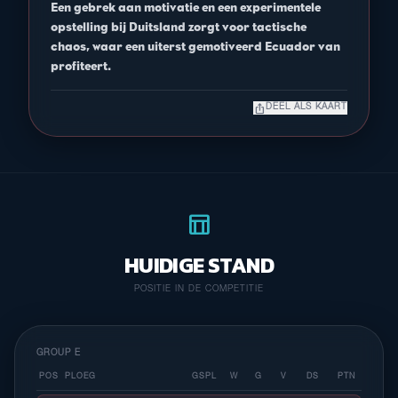
Een gebrek aan motivatie en een experimentele
opstelling bij Duitsland zorgt voor tactische
chaos, waar een uiterst gemotiveerd Ecuador van
profiteert.
ios_share
DEEL ALS KAART
table_chart
HUIDIGE STAND
POSITIE IN DE COMPETITIE
GROUP E
POS
PLOEG
GSPL
W
G
V
DS
PTN