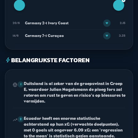
▲
Germany 2-1 Ivory Coast
20/6
2.15
W
Germany 7-1 Curaçao
14/6
3.25
W
BELANGRIJKSTE FACTOREN
bolt
Duitsland is al zeker van de groepswinst in Groep
sports_soccer
1
E, waardoor Julian Nagelsmann de ploeg fors zal
roteren om rust te geven en risico's op blessures te
vermijden.
Ecuador heeft een enorme statistische
trending_up
2
achterstand op hun xG (verwachte doelpunten),
met 0 goals uit ongeveer 6.09 xG; een 'regression
to the mean' is statistisch gezien aanstaande.