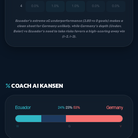
4
0.0%
1.0%
1.0%
0.0%
0.0%
Ecuador's extreme xG underperformance (3.85 vs 0 goals) makes a
clean sheet for Germany unlikely, while Germany's depth (Undav,
Beier) vs Ecuador's need to take risks favors a high-scoring away win
(1-2, 1-3).
COACH AI KANSEN
percent
Ecuador
Germany
24%
·
23%
·
53%
W
G
V