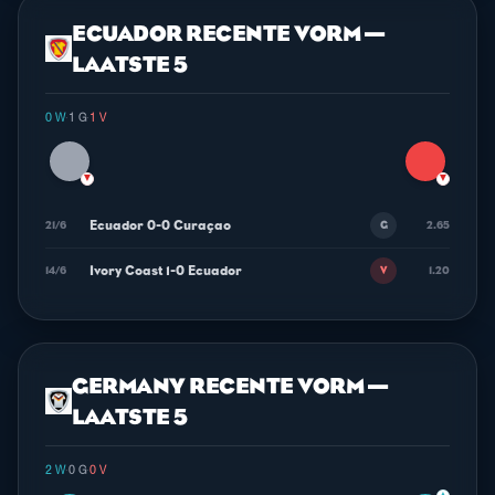
ECUADOR RECENTE VORM —
LAATSTE 5
0 W
·
1 G
·
1 V
▼
▼
Ecuador 0-0 Curaçao
21/6
2.65
G
Ivory Coast 1-0 Ecuador
14/6
1.20
V
GERMANY RECENTE VORM —
LAATSTE 5
2 W
·
0 G
·
0 V