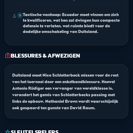
Tactische wanhoop: Ecuador moet winnen om zich
person
3
te kwalificeren, wat hen zal dwingen hun compacte
defensie te verlaten, wat ruimte biedt voor de
dodelijke omschakeling van Duitsland.
BLESSURES & AFWEZIGEN
medical_services
Duitsland moet Nico Schlotterbeck missen voor de rest
van het toernooi door een enkelbandblessure. Hoewel
Antonio Rüdiger een vervanger van wereldklasse is,
verandert het gemis van Schlotterbecks passing met
links de opbouw. Nathaniel Brown wordt waarschijnlijk
ook gespaard ten gunste van David Raum.
SLEUTELSPELERS
star