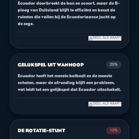
Ecuador doorbreekt de ban en scoort, maar de B-
ploeg van Duitsland blijft te efficiënt en benut de
ruimtes die vallen bij de Ecuadoriaanse jacht op
de zege.
ios_share
DEEL ALS KAART
GELIJKSPEL UIT WANHOOP
25%
Ecuador heeft het meeste balbezit en de meeste
schoten, maar de afronding blijft een probleem,
wat leidt tot een gelijkspel dat Ecuador uitschakelt.
ios_share
DEEL ALS KAART
DE ROTATIE-STUNT
13%