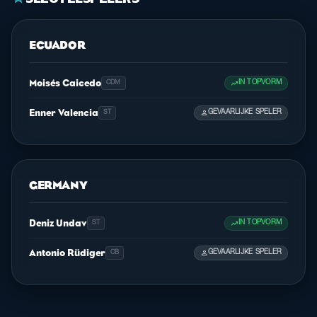
ECUADOR
Moisés Caicedo
trending_up
IN TOPVORM
CDM
Enner Valencia
person
GEVAARLIJKE SPELER
ST
GERMANY
Deniz Undav
trending_up
IN TOPVORM
ST
Antonio Rüdiger
person
GEVAARLIJKE SPELER
CB