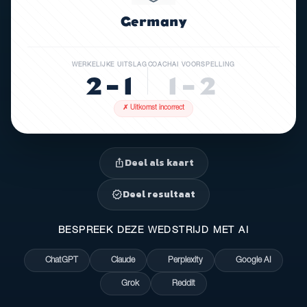
Germany
WERKELIJKE UITSLAG
COACHAI VOORSPELLING
2 – 1
1 – 2
✗ Uitkomst incorrect
Deel als kaart
ios_share
Deel resultaat
verified
BESPREEK DEZE WEDSTRIJD MET AI
ChatGPT
Claude
Perplexity
Google AI
Grok
Reddit