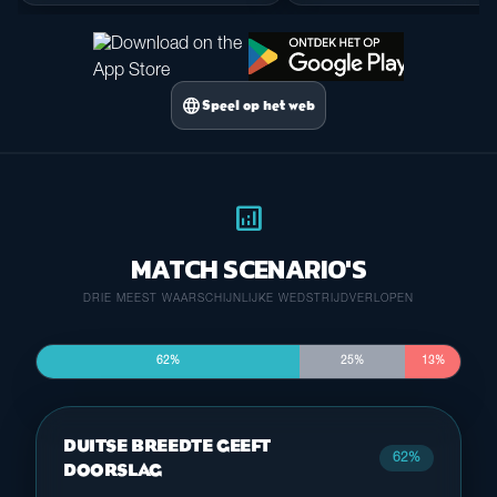
language
Speel op het web
analytics
MATCH SCENARIO'S
DRIE MEEST WAARSCHIJNLIJKE WEDSTRIJDVERLOPEN
62%
25%
13%
DUITSE BREEDTE GEEFT
62%
DOORSLAG