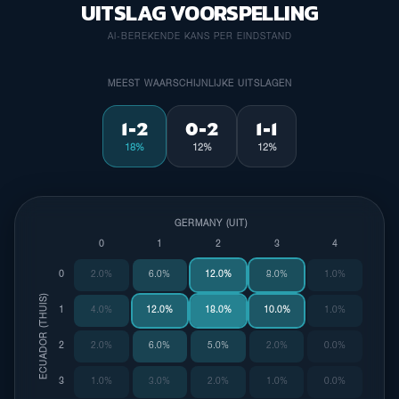
UITSLAG VOORSPELLING
AI-BEREKENDE KANS PER EINDSTAND
MEEST WAARSCHIJNLIJKE UITSLAGEN
1-2
0-2
1-1
18%
12%
12%
GERMANY (UIT)
0
1
2
3
4
0
2.0%
6.0%
12.0%
8.0%
1.0%
ECUADOR (THUIS)
1
4.0%
12.0%
18.0%
10.0%
1.0%
2
2.0%
6.0%
5.0%
2.0%
0.0%
3
1.0%
3.0%
2.0%
1.0%
0.0%