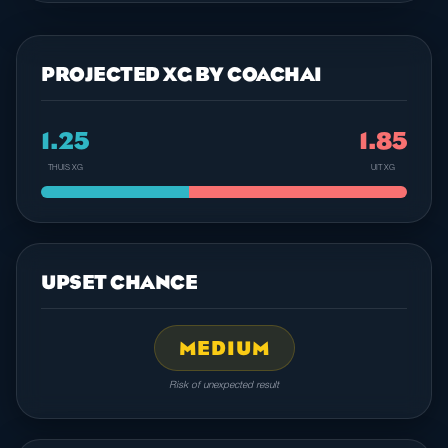
PROJECTED XG BY COACHAI
1.25
1.85
THUIS XG
UIT XG
UPSET CHANCE
MEDIUM
Risk of unexpected result