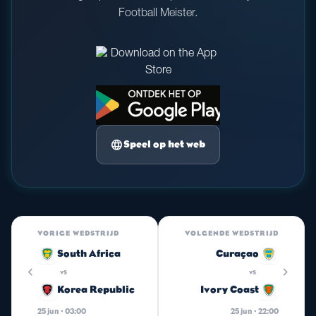
Football Meister.
language
Speel op het web
VORIGE WEDSTRIJD
VOLGENDE WEDSTRIJD
South Africa
Curaçao
chevron_left
chevron_right
vs
vs
Korea Republic
Ivory Coast
25 jun · 03:00
25 jun · 22:00