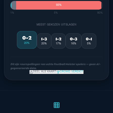
93%
1%
5%
93%
MEEST GEKOZEN UITSLAGEN
0-2
1-3
1-2
0-3
0-1
20%
20%
17%
16%
5%
Dit zijn voorspellingen van echte Football Meister spelers — geen AI-
gegenereerde data.
ios_share
emoji_events
DEEL ALS KAART
CROWD VERDICT
Meest waarschijnlijke uitslagen
1-2
0-2
1-1
18%
12%
12%
grid_on