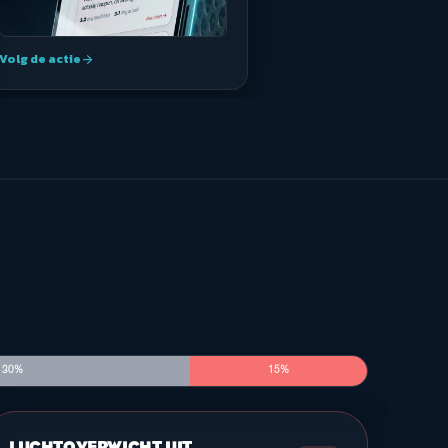
Volg de actie
arrow_forward
30%
15%
LUCHTOVERWICHT UIT