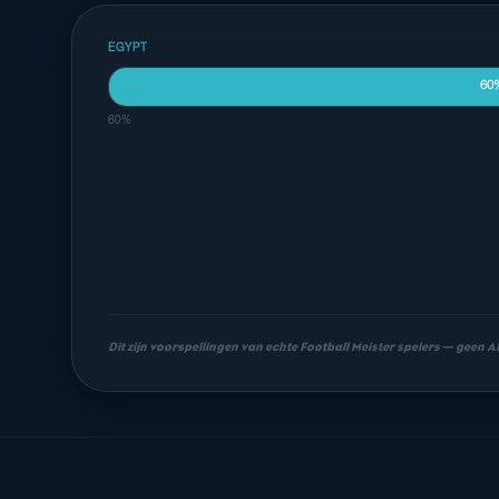
EGYPT
60
60%
Dit zijn voorspellingen van echte Football Meister spelers — geen 
Meest waarschijnlijke uitslagen
1-1
0-0
1-0
18%
14%
13%