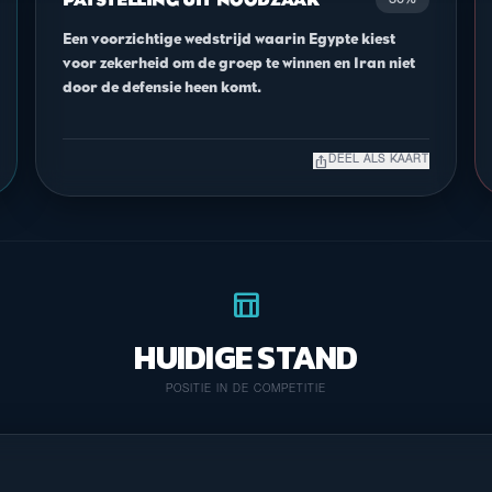
PATSTELLING UIT NOODZAAK
30%
Een voorzichtige wedstrijd waarin Egypte kiest
voor zekerheid om de groep te winnen en Iran niet
door de defensie heen komt.
ios_share
DEEL ALS KAART
table_chart
HUIDIGE STAND
POSITIE IN DE COMPETITIE