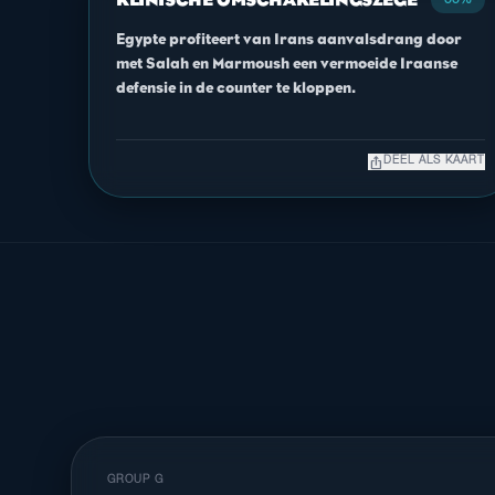
KLINISCHE OMSCHAKELINGSZEGE
55%
Egypte profiteert van Irans aanvalsdrang door
met Salah en Marmoush een vermoeide Iraanse
defensie in de counter te kloppen.
ios_share
DEEL ALS KAART
GROUP G