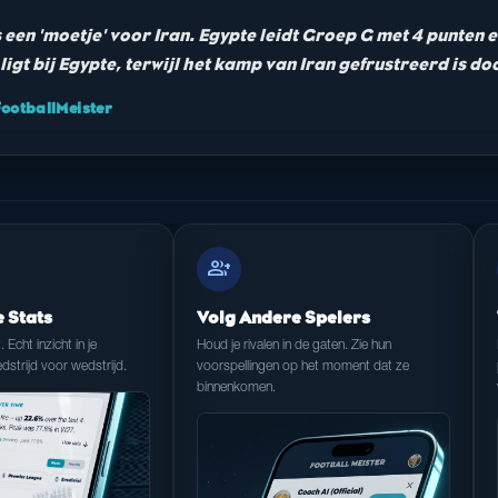
is een 'moetje' voor Iran. Egypte leidt Groep G met 4 punten
gt bij Egypte, terwijl het kamp van Iran gefrustreerd is d
otballMeister
group_add
e Stats
Volg Andere Spelers
t. Echt inzicht in je
Houd je rivalen in de gaten. Zie hun
dstrijd voor wedstrijd.
voorspellingen op het moment dat ze
binnenkomen.