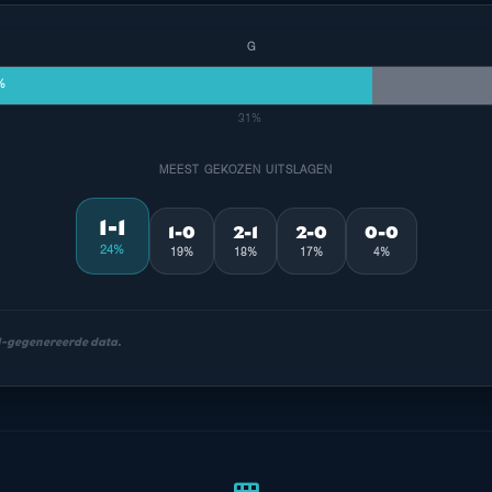
G
%
31%
MEEST GEKOZEN UITSLAGEN
1-1
1-0
2-1
2-0
0-0
24%
19%
18%
17%
4%
AI-gegenereerde data.