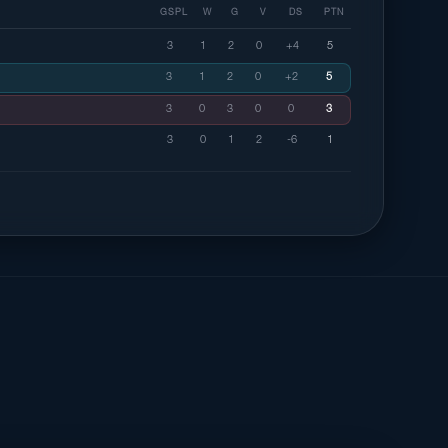
GSPL
W
G
V
DS
PTN
3
1
2
0
+4
5
3
1
2
0
+2
5
3
0
3
0
0
3
3
0
1
2
-6
1