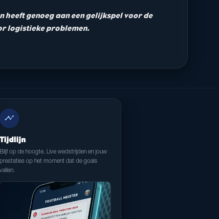
 en heeft genoeg aan een gelijkspel voor de
oor logistieke problemen.
timeline
Tijdlijn
Blijf op de hoogte. Live wedstrijden en jouw
prestaties op het moment dat de goals
vallen.