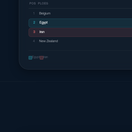
POS
PLOEG
1
Belgium
2
Egypt
3
Iran
4
New Zealand
Egypt
Iran