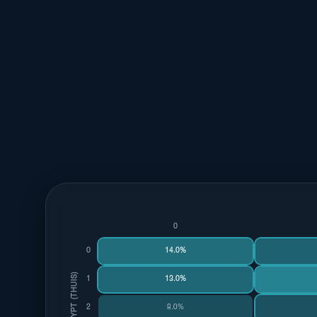
0
0
14.0%
EGYPT (THUIS)
1
13.0%
2
8.0%