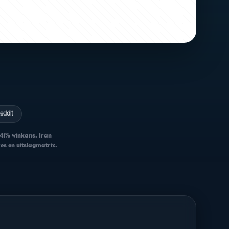
eddit
 41% winkans. Iran
res en uitslagmatrix.