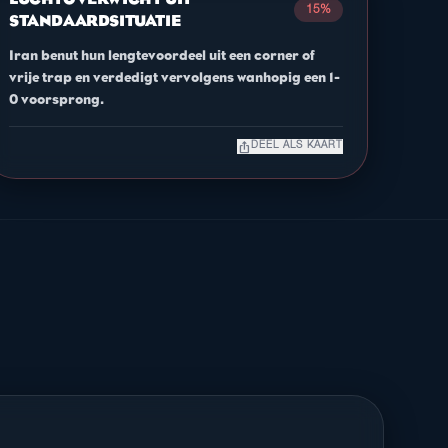
15%
STANDAARDSITUATIE
Iran benut hun lengtevoordeel uit een corner of
vrije trap en verdedigt vervolgens wanhopig een 1-
0 voorsprong.
ios_share
DEEL ALS KAART