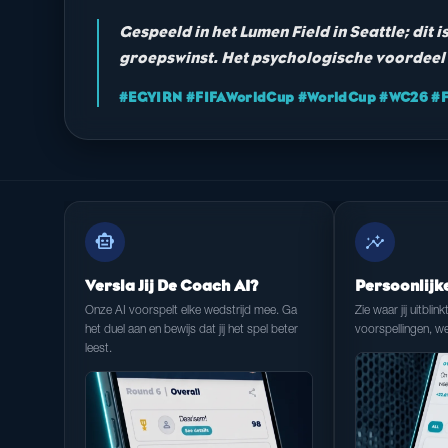
Gespeeld in het Lumen Field in Seattle; dit 
groepswinst. Het psychologische voordeel li
#EGYIRN #FIFAWorldCup #WorldCup #WC26 #Fo
smart_toy
insights
Versla Jij De Coach AI?
Persoonlijk
Onze AI voorspelt elke wedstrijd mee. Ga
Zie waar jij uitblink
het duel aan en bewijs dat jij het spel beter
voorspellingen, we
leest.