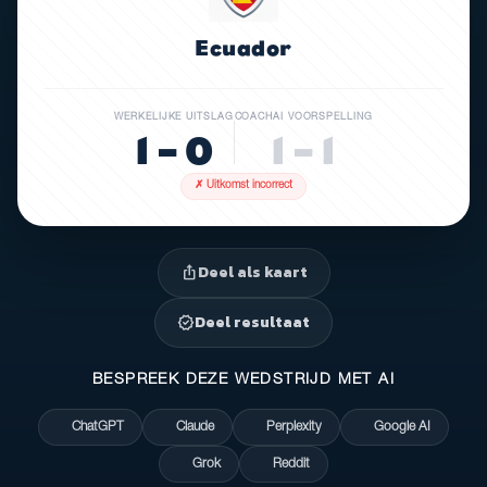
Ecuador
WERKELIJKE UITSLAG
COACHAI VOORSPELLING
1 – 0
1 – 1
✗ Uitkomst incorrect
Deel als kaart
ios_share
Deel resultaat
verified
BESPREEK DEZE WEDSTRIJD MET AI
ChatGPT
Claude
Perplexity
Google AI
Grok
Reddit