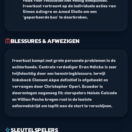
vaak voor resultaten met weinig doelpunten.
Ivoorkust vertrouwt op de individuele acties van
Simon Adingra en Amad Diallo om een
'geparkeerde bus' te doorbreken.
BLESSURES & AFWEZIGEN
medical_services
Ivoorkust kampt met grote personele problemen in de
achterhoede. Centrale verdediger Evan Ndicka is zeer
twijfelachtig door een hamstringblessure, terwijl
linksback Clement Akpa definitief is afgehaakt en
vervangen door Christopher Operi. Ecuador is
daarentegen nagenoeg fit; sterspelers Moisés Caicedo
en Willian Pacho kregen rust in de laatste
oefenwedstrijd om topfit aan de start te verschijnen.
SLEUTELSPELERS
star