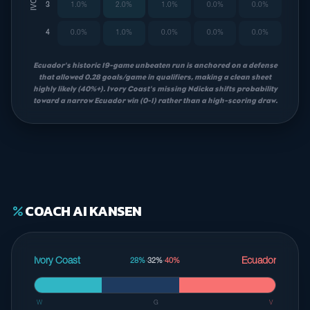
3
1.0%
2.0%
1.0%
0.0%
0.0%
4
0.0%
1.0%
0.0%
0.0%
0.0%
Ecuador's historic 19-game unbeaten run is anchored on a defense
that allowed 0.28 goals/game in qualifiers, making a clean sheet
highly likely (40%+). Ivory Coast's missing Ndicka shifts probability
toward a narrow Ecuador win (0-1) rather than a high-scoring draw.
COACH AI KANSEN
percent
Ivory Coast
Ecuador
28%
·
32%
·
40%
W
G
V