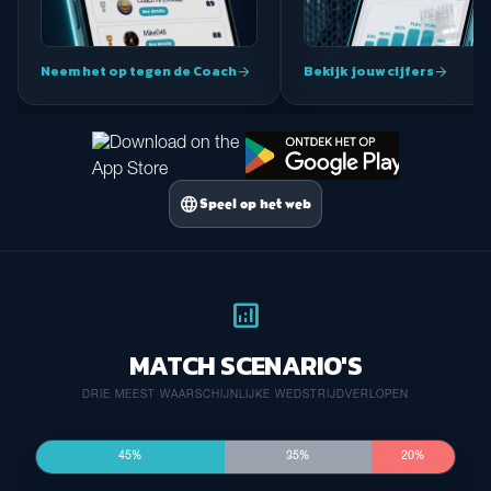
Neem het op tegen de Coach
Bekijk jouw cijfers
arrow_forward
arrow_forward
language
Speel op het web
analytics
MATCH SCENARIO'S
DRIE MEEST WAARSCHIJNLIJKE WEDSTRIJDVERLOPEN
45%
35%
20%