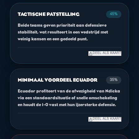
TACTISCHE PATSTELLING
45%
Beide teams geven prioriteit aan defensieve
stabiliteit, wat resulteert in een wedstrijd met
weinig kansen en een gedeeld punt.
ios_share
DEEL ALS KAART
MINIMAAL VOORDEEL ECUADOR
35%
Ecuador profiteert van de afwezigheid van Ndicka
via een standaardsituatie of snelle omschakeling
en houdt de 1-0 vast met hun ijzersterke defensie.
ios_share
DEEL ALS KAART