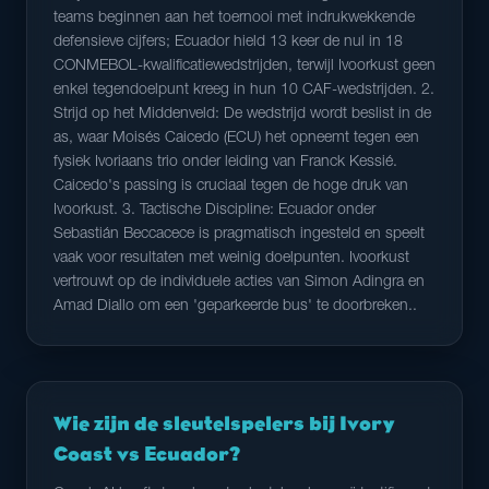
teams beginnen aan het toernooi met indrukwekkende
defensieve cijfers; Ecuador hield 13 keer de nul in 18
CONMEBOL-kwalificatiewedstrijden, terwijl Ivoorkust geen
enkel tegendoelpunt kreeg in hun 10 CAF-wedstrijden. 2.
Strijd op het Middenveld: De wedstrijd wordt beslist in de
as, waar Moisés Caicedo (ECU) het opneemt tegen een
fysiek Ivoriaans trio onder leiding van Franck Kessié.
Caicedo's passing is cruciaal tegen de hoge druk van
Ivoorkust. 3. Tactische Discipline: Ecuador onder
Sebastián Beccacece is pragmatisch ingesteld en speelt
vaak voor resultaten met weinig doelpunten. Ivoorkust
vertrouwt op de individuele acties van Simon Adingra en
Amad Diallo om een 'geparkeerde bus' te doorbreken..
Wie zijn de sleutelspelers bij Ivory
Coast vs Ecuador?