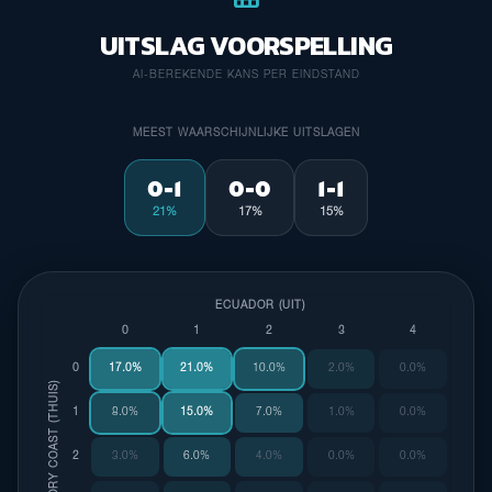
UITSLAG VOORSPELLING
AI-BEREKENDE KANS PER EINDSTAND
MEEST WAARSCHIJNLIJKE UITSLAGEN
0-1
0-0
1-1
21%
17%
15%
ECUADOR (UIT)
0
1
2
3
4
0
17.0%
21.0%
10.0%
2.0%
0.0%
IVORY COAST (THUIS)
1
8.0%
15.0%
7.0%
1.0%
0.0%
2
3.0%
6.0%
4.0%
0.0%
0.0%