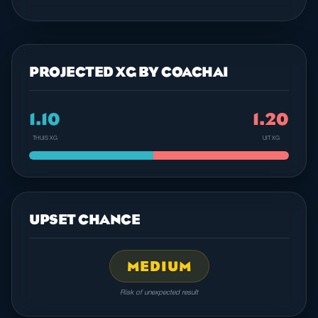
PROJECTED XG BY COACHAI
1.10
1.20
THUIS XG
UIT XG
UPSET CHANCE
MEDIUM
Risk of unexpected result