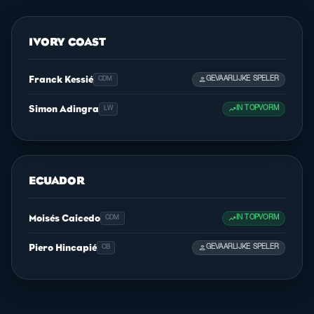
IVORY COAST
Franck Kessié
person
GEVAARLIJKE SPELER
CDM
Simon Adingra
trending_up
IN TOPVORM
LW
ECUADOR
Moisés Caicedo
trending_up
IN TOPVORM
CDM
Piero Hincapié
person
GEVAARLIJKE SPELER
CB