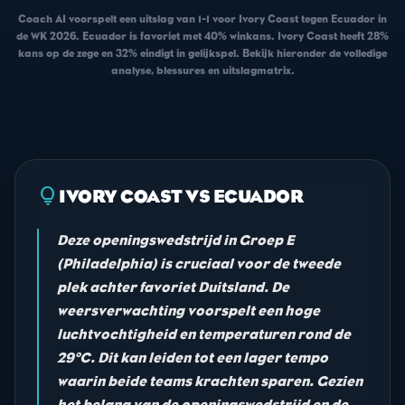
Coach AI voorspelt een uitslag van 1-1 voor Ivory Coast tegen Ecuador in
de WK 2026. Ecuador is favoriet met 40% winkans. Ivory Coast heeft 28%
kans op de zege en 32% eindigt in gelijkspel. Bekijk hieronder de volledige
analyse, blessures en uitslagmatrix.
lightbulb
IVORY COAST VS ECUADOR
Deze openingswedstrijd in Groep E
(Philadelphia) is cruciaal voor de tweede
plek achter favoriet Duitsland. De
weersverwachting voorspelt een hoge
luchtvochtigheid en temperaturen rond de
29°C. Dit kan leiden tot een lager tempo
waarin beide teams krachten sparen. Gezien
het belang van de openingswedstrijd en de