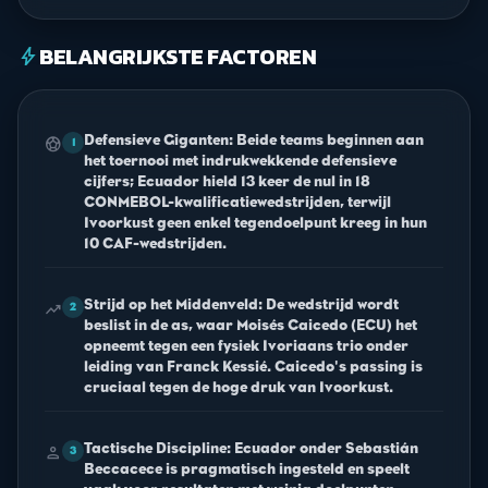
BELANGRIJKSTE FACTOREN
bolt
Defensieve Giganten: Beide teams beginnen aan
sports_soccer
1
het toernooi met indrukwekkende defensieve
cijfers; Ecuador hield 13 keer de nul in 18
CONMEBOL-kwalificatiewedstrijden, terwijl
Ivoorkust geen enkel tegendoelpunt kreeg in hun
10 CAF-wedstrijden.
Strijd op het Middenveld: De wedstrijd wordt
trending_up
2
beslist in de as, waar Moisés Caicedo (ECU) het
opneemt tegen een fysiek Ivoriaans trio onder
leiding van Franck Kessié. Caicedo's passing is
cruciaal tegen de hoge druk van Ivoorkust.
Tactische Discipline: Ecuador onder Sebastián
person
3
Beccacece is pragmatisch ingesteld en speelt