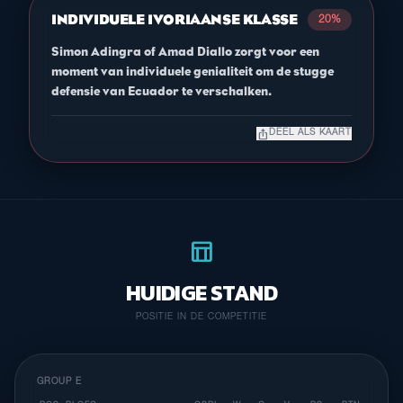
INDIVIDUELE IVORIAANSE KLASSE
20%
Simon Adingra of Amad Diallo zorgt voor een
moment van individuele genialiteit om de stugge
defensie van Ecuador te verschalken.
ios_share
DEEL ALS KAART
table_chart
HUIDIGE STAND
POSITIE IN DE COMPETITIE
GROUP E