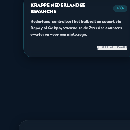
KRAPPE NEDERLANDSE
48%
REVANCHE
Nederland controleert het balbezit en scoort via
Depay of Gakpo, waarna ze de Zweedse counters
overleven voor een nipte zege.
ios_share
DEEL ALS KAART