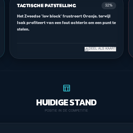
TACTISCHE PATSTELLING
32%
Het Zweedse 'low block' frustreert Oranje, terwijl
Isak profiteert van een fout achterin om een punt te
stelen.
ios_share
DEEL ALS KAART
table_chart
HUIDIGE STAND
POSITIE IN DE COMPETITIE