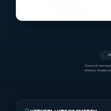
C
Coach AI voorspelt
winkans. Sweden hee