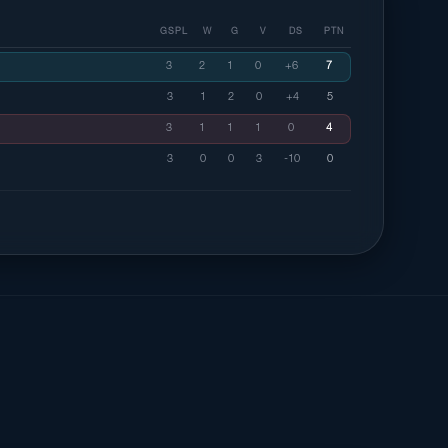
GSPL
W
G
V
DS
PTN
3
2
1
0
+6
7
3
1
2
0
+4
5
3
1
1
1
0
4
3
0
0
3
-10
0