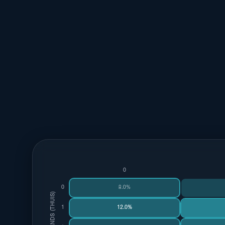
1-1
2-1
1-0
18%
13%
12%
0
0
8.0%
NETHERLANDS (THUIS)
1
12.0%