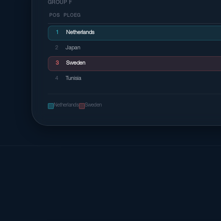
GROUP F
POS
PLOEG
1
Netherlands
2
Japan
3
Sweden
4
Tunisia
Netherlands
Sweden