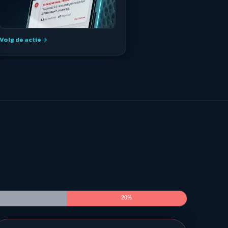
Volg de actie
arrow_forward
20%