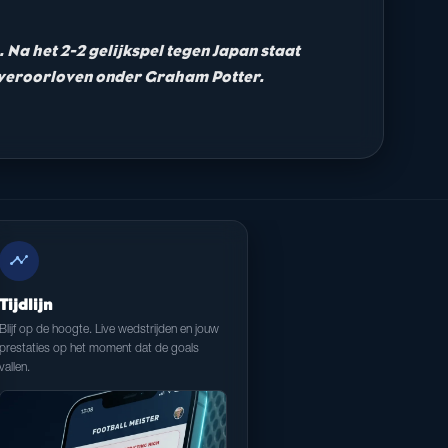
 Na het 2-2 gelijkspel tegen Japan staat
 veroorloven onder Graham Potter.
timeline
Tijdlijn
Blijf op de hoogte. Live wedstrijden en jouw
prestaties op het moment dat de goals
vallen.