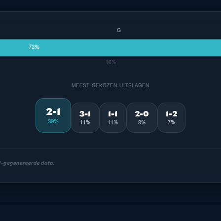
G
73%
16%
MEEST GEKOZEN UITSLAGEN
2-1
3-1
1-1
2-0
1-2
39%
11%
11%
8%
7%
AI-gegenereerde data.