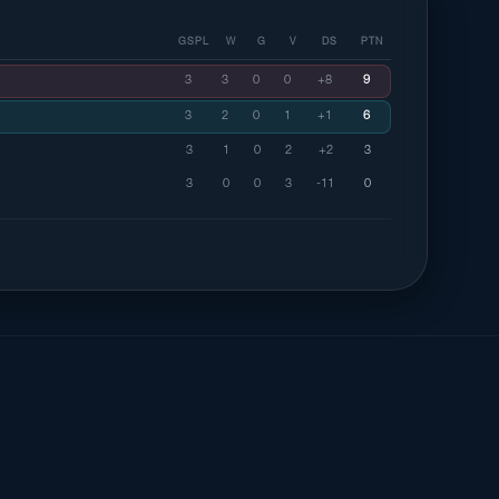
GSPL
W
G
V
DS
PTN
3
3
0
0
+8
9
3
2
0
1
+1
6
3
1
0
2
+2
3
3
0
0
3
-11
0