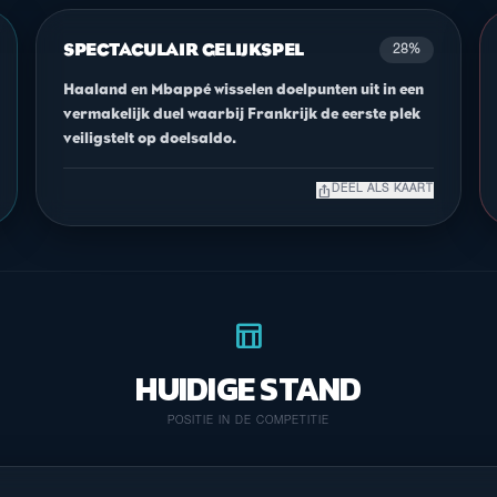
SPECTACULAIR GELIJKSPEL
28%
Haaland en Mbappé wisselen doelpunten uit in een
vermakelijk duel waarbij Frankrijk de eerste plek
veiligstelt op doelsaldo.
ios_share
DEEL ALS KAART
table_chart
HUIDIGE STAND
POSITIE IN DE COMPETITIE