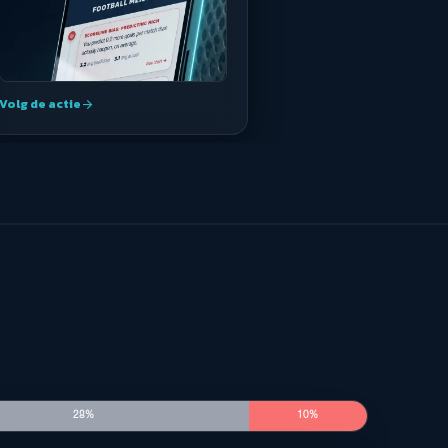
Volg de actie
arrow_forward
28%
10%