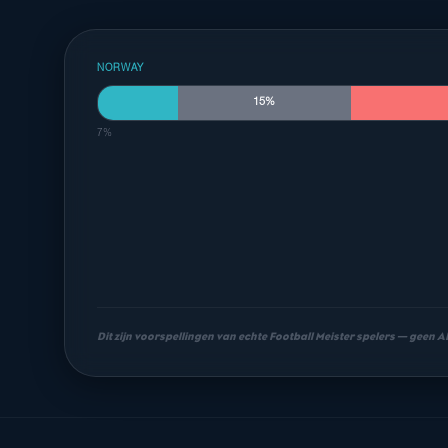
NORWAY
15%
7%
Dit zijn voorspellingen van echte Football Meister spelers — geen 
Meest waarschijnlijke uitslagen