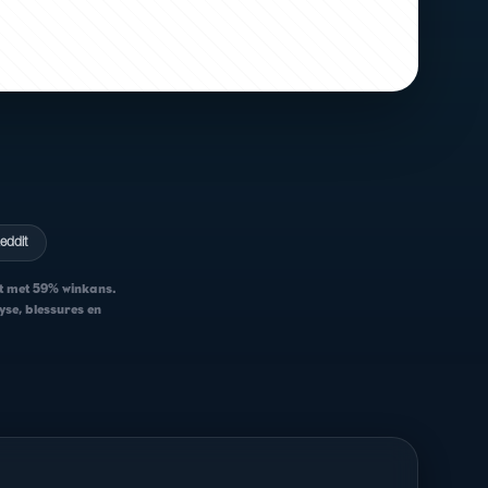
eddit
et met 59% winkans.
yse, blessures en