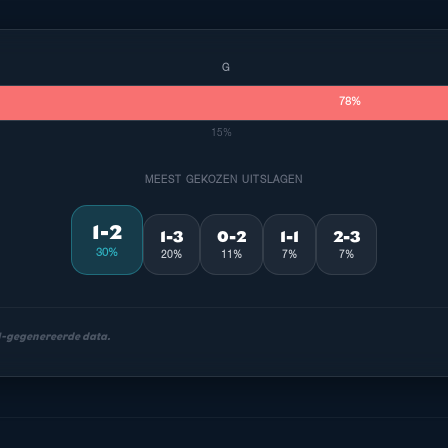
G
78%
15%
MEEST GEKOZEN UITSLAGEN
1-2
1-3
0-2
1-1
2-3
30%
20%
11%
7%
7%
AI-gegenereerde data.