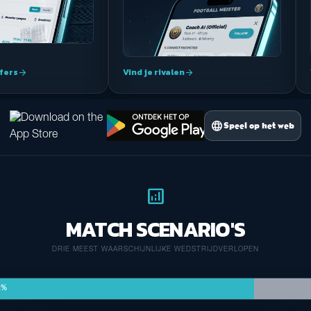
jfers
Vind je rivalen
arrow_forward
arrow_forward
language
Speel op het web
analytics
MATCH SCENARIO'S
DRIE MEEST WAARSCHIJNLIJKE WEDSTRIJDVERLOPEN
2%