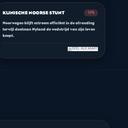
KLINISCHE NOORSE STUNT
10%
Noorwegen blijft extreem efficiënt in de afronding
terwijl doelman Nyland de wedstrijd van zijn leven
keept.
ios_share
DEEL ALS KAART