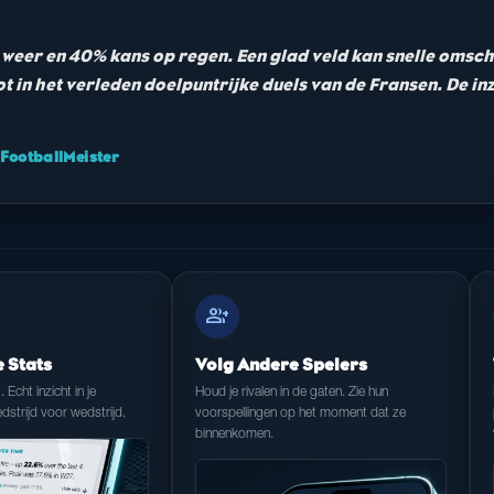
t weer en 40% kans op regen. Een glad veld kan snelle om
t in het verleden doelpuntrijke duels van de Fransen. De inz
ootballMeister
group_add
e Stats
Volg Andere Spelers
t. Echt inzicht in je
Houd je rivalen in de gaten. Zie hun
dstrijd voor wedstrijd.
voorspellingen op het moment dat ze
binnenkomen.