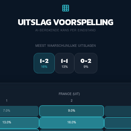
grid_on
UITSLAG VOORSPELLING
AI-BEREKENDE KANS PER EINDSTAND
MEEST WAARSCHIJNLIJKE UITSLAGEN
1-2
1-1
0-2
16%
13%
9%
FRANCE (UIT)
1
2
7.0%
9.0%
13.0%
16.0%