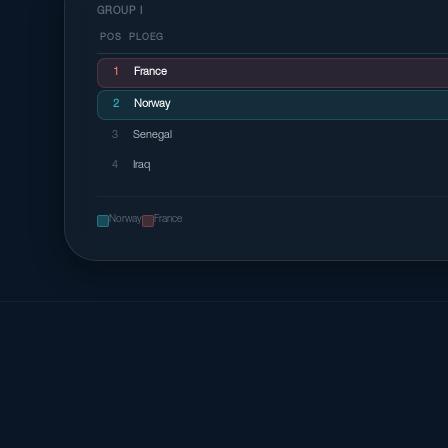
GROUP I
POS
PLOEG
1
France
2
Norway
3
Senegal
4
Iraq
Norway
France