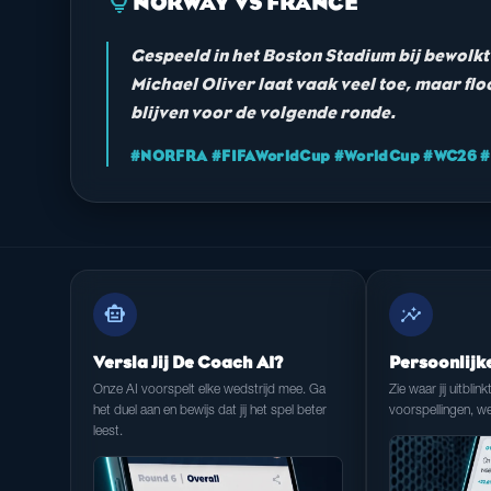
lightbulb
NORWAY VS FRANCE
Gespeeld in het Boston Stadium bij bewolk
Michael Oliver laat vaak veel toe, maar floo
blijven voor de volgende ronde.
#NORFRA #FIFAWorldCup #WorldCup #WC26 #F
smart_toy
insights
Versla Jij De Coach AI?
Persoonlijk
Onze AI voorspelt elke wedstrijd mee. Ga
Zie waar jij uitblink
het duel aan en bewijs dat jij het spel beter
voorspellingen, we
leest.