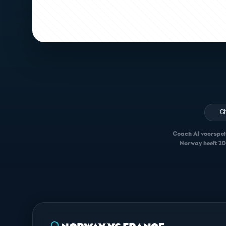
C
Coach AI voorspelt
Norway heeft 20%