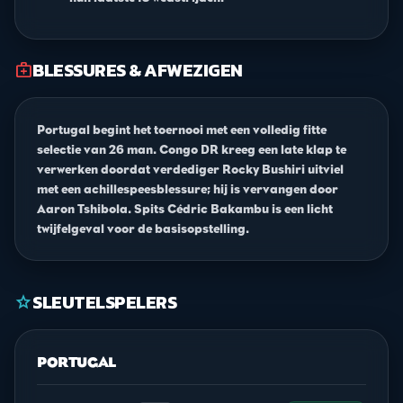
BLESSURES & AFWEZIGEN
medical_services
Portugal begint het toernooi met een volledig fitte
selectie van 26 man. Congo DR kreeg een late klap te
verwerken doordat verdediger Rocky Bushiri uitviel
met een achillespeesblessure; hij is vervangen door
Aaron Tshibola. Spits Cédric Bakambu is een licht
twijfelgeval voor de basisopstelling.
SLEUTELSPELERS
star
PORTUGAL