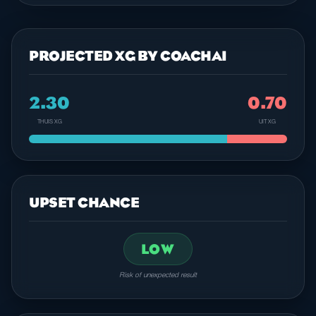
PROJECTED XG BY COACHAI
2.30
0.70
THUIS XG
UIT XG
UPSET CHANCE
LOW
Risk of unexpected result