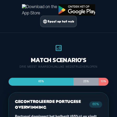
language
Speel op het web
analytics
MATCH SCENARIO'S
DRIE MEEST WAARSCHIJNLIJKE WEDSTRIJDVERLOPEN
65%
25%
10%
GECONTROLEERDE PORTUGESE
65%
OVERWINNING
Portugal domineert het balbezit (65%+) en vindt