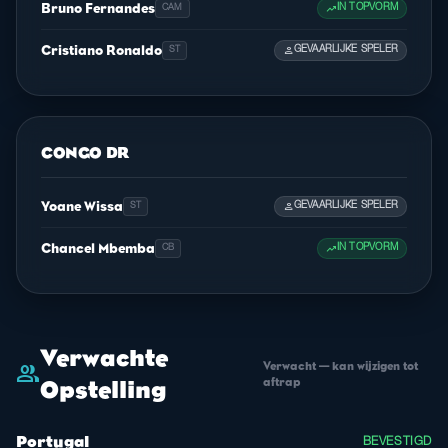
Bruno Fernandes
trending_up
IN TOPVORM
CAM
Cristiano Ronaldo
person
GEVAARLIJKE SPELER
ST
CONGO DR
Yoane Wissa
person
GEVAARLIJKE SPELER
ST
Chancel Mbemba
trending_up
IN TOPVORM
CB
Verwachte
Verwacht — kan wijzigen tot
group
aftrap
Opstelling
Portugal
BEVESTIGD