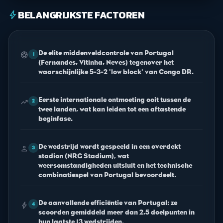
BELANGRIJKSTE FACTOREN
bolt
De elite middenveldcontrole van Portugal
sports_soccer
1
(Fernandes, Vitinha, Neves) tegenover het
waarschijnlijke 5-3-2 'low block' van Congo DR.
Eerste internationale ontmoeting ooit tussen de
trending_up
2
twee landen, wat kan leiden tot een aftastende
beginfase.
De wedstrijd wordt gespeeld in een overdekt
person
3
stadion (NRG Stadium), wat
weersomstandigheden uitsluit en het technische
combinatiespel van Portugal bevoordeelt.
De aanvallende efficiëntie van Portugal: ze
bolt
4
scoorden gemiddeld meer dan 2,5 doelpunten in
hun laatste 13 wedstrijden.