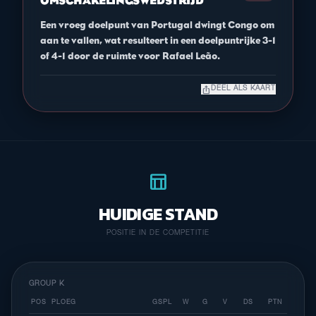
OMSCHAKELINGSWEDSTRIJD
Een vroeg doelpunt van Portugal dwingt Congo om
aan te vallen, wat resulteert in een doelpuntrijke 3-1
of 4-1 door de ruimte voor Rafael Leão.
ios_share
DEEL ALS KAART
table_chart
HUIDIGE STAND
POSITIE IN DE COMPETITIE
GROUP K
POS
PLOEG
GSPL
W
G
V
DS
PTN