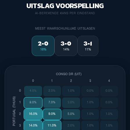
UITSLAG VOORSPELLING
AI-BEREKENDE KANS PER EINDSTAND
MEEST WAARSCHIJNLIJKE UITSLAGEN
2-0
3-0
3-1
16%
14%
11%
CONGO DR (UIT)
0
1
2
3
4
0
4.0%
2.0%
1.0%
0.0%
0.0%
PORTUGAL (THUIS)
1
8.0%
7.0%
3.0%
1.0%
0.0%
2
16.0%
9.0%
5.0%
1.0%
1.0%
3
14.0%
11.0%
2.0%
1.0%
1.0%