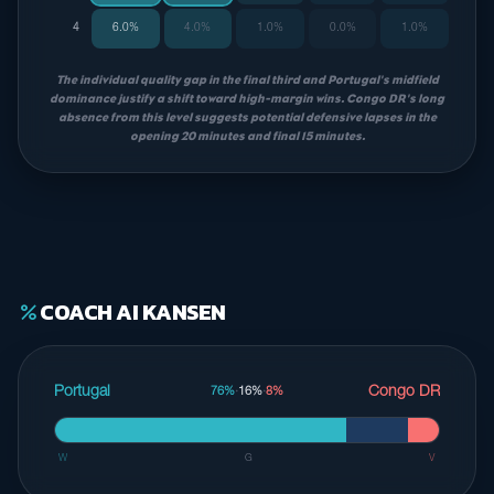
4
6.0%
4.0%
1.0%
0.0%
1.0%
The individual quality gap in the final third and Portugal's midfield
dominance justify a shift toward high-margin wins. Congo DR's long
absence from this level suggests potential defensive lapses in the
opening 20 minutes and final 15 minutes.
COACH AI KANSEN
percent
Portugal
Congo DR
76%
·
16%
·
8%
W
G
V