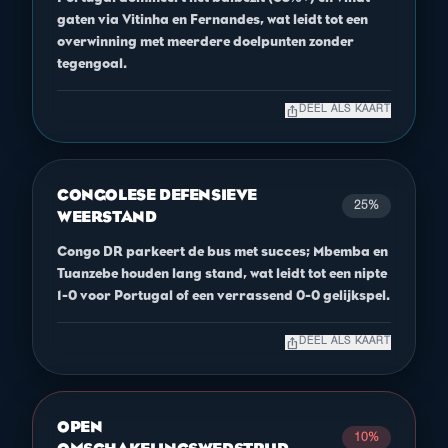
gaten via Vitinha en Fernandes, wat leidt tot een
overwinning met meerdere doelpunten zonder
tegengoal.
ios_share
DEEL ALS KAART
CONGOLESE DEFENSIEVE
25%
WEERSTAND
Congo DR parkeert de bus met succes; Mbemba en
Tuanzebe houden lang stand, wat leidt tot een nipte
1-0 voor Portugal of een verrassend 0-0 gelijkspel.
ios_share
DEEL ALS KAART
OPEN
10%