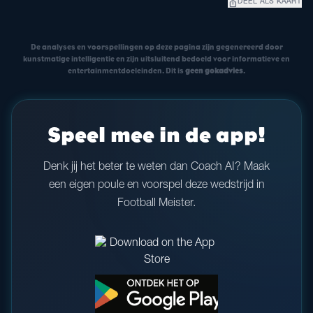
ios_share
DEEL ALS KAART
De analyses en voorspellingen op deze pagina zijn gegenereerd door
kunstmatige intelligentie en zijn uitsluitend bedoeld voor informatieve en
entertainmentdoeleinden. Dit is
geen gokadvies
.
Speel mee in de app!
Denk jij het beter te weten dan Coach AI? Maak
een eigen poule en voorspel deze wedstrijd in
Football Meister.