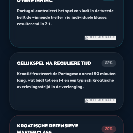
OVERWINNING
Portugal controleert het spel en vindt in de tweede
helft de winnende treffer via individuele klasse,
resulterend in 2-1.
ios_share
DEEL ALS KAART
GELIJKSPEL NA REGULIERE TIJD
32%
Kroatië frustreert de Portugese aanval 90 minuten
lang, wat leidt tot een 1-1 en een typisch Kroatische
overlevingsstrijd in de verlenging.
ios_share
DEEL ALS KAART
KROATISCHE DEFENSIEVE
20%
MASTERCLASS