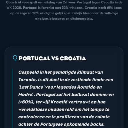
Coach AI voorspelt een uitslag van 2-1 voor Portugal tegen Croatia in de
WK 2026. Portugal is favoriet met 53% winkans. Croatia heeft 19% kans
op de zege en 28% eindigt in gelijkspel. Bekijk hieronder de volledige
analyse, blessures en uitslagmatrix.
lightbulb
PORTUGAL VS CROATIA
Gespeeld in het gematigde klimaat van
Toronto, is dit duel in de zestiende finale een
'Last Dance' voor legendes Ronaldo en
Modrić. Portugal zal het balbezit domineren
(>60%), terwijl Kroatië vertrouwt op hun
wereldklasse middenveld om het tempo te
controleren en te profiteren van de ruimte
achter de Portugese opkomende backs.