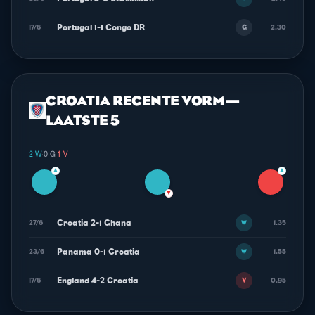
Portugal 1-1 Congo DR
17/6
2.30
G
CROATIA RECENTE VORM —
LAATSTE 5
2 W
·
0 G
·
1 V
▲
▲
▼
Croatia 2-1 Ghana
27/6
1.35
W
Panama 0-1 Croatia
23/6
1.55
W
England 4-2 Croatia
17/6
0.95
V