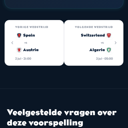
VORIGE WEDSTRIJD
VOLGENDE WEDSTRIJD
Spain
Switzerland
chevron_left
chevron_right
vs
vs
Austria
Algeria
2 jul · 21:00
3 jul · 05:00
Veelgestelde vragen over
deze voorspelling