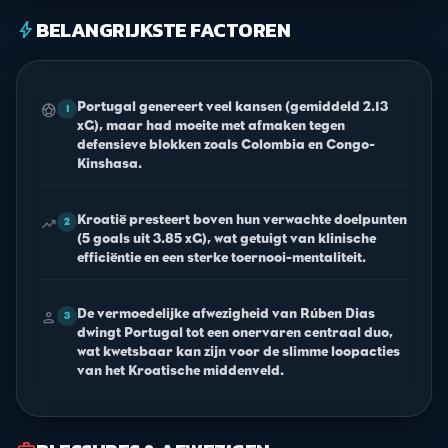
BELANGRIJKSTE FACTOREN
bolt
Portugal genereert veel kansen (gemiddeld 2.13
sports_soccer
1
xG), maar had moeite met afmaken tegen
defensieve blokken zoals Colombia en Congo-
Kinshasa.
Kroatië presteert boven hun verwachte doelpunten
trending_up
2
(5 goals uit 3.85 xG), wat getuigt van klinische
efficiëntie en een sterke toernooi-mentaliteit.
De vermoedelijke afwezigheid van Rúben Dias
person
3
dwingt Portugal tot een onervaren centraal duo,
wat kwetsbaar kan zijn voor de slimme loopacties
van het Kroatische middenveld.