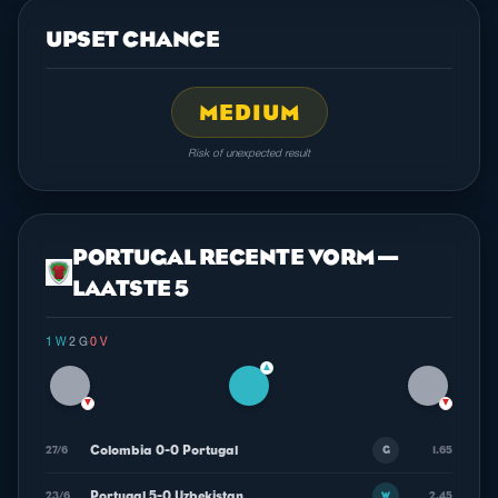
UPSET CHANCE
MEDIUM
Risk of unexpected result
PORTUGAL RECENTE VORM —
LAATSTE 5
1 W
·
2 G
·
0 V
▲
▼
▼
Colombia 0-0 Portugal
27/6
1.65
G
Portugal 5-0 Uzbekistan
23/6
2.45
W