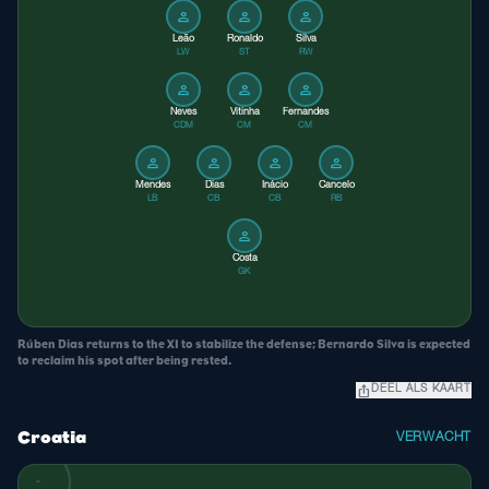
person
person
person
Leão
Ronaldo
Silva
LW
ST
RW
person
person
person
Neves
Vitinha
Fernandes
CDM
CM
CM
person
person
person
person
Mendes
Dias
Inácio
Cancelo
LB
CB
CB
RB
person
Costa
GK
Rúben Dias returns to the XI to stabilize the defense; Bernardo Silva is expected
to reclaim his spot after being rested.
ios_share
DEEL ALS KAART
Croatia
VERWACHT