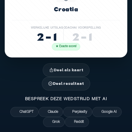
Croatia
WERKELIJKE UITSLAG
COACHAI VOORSPELLING
2 – 1
2 – 1
★ Exacte score!
Deel als kaart
ios_share
Deel resultaat
verified
BESPREEK DEZE WEDSTRIJD MET AI
ChatGPT
Claude
Perplexity
Google AI
Grok
Reddit