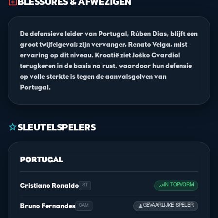
BLESSURES & AFWEZIGEN
medical_services
De defensieve leider van Portugal, Rúben Dias, blijft een
groot twijfelgeval; zijn vervanger, Renato Veiga, mist
ervaring op dit niveau. Kroatië ziet Joško Gvardiol
terugkeren in de basis na rust, waardoor hun defensie
op volle sterkte is tegen de aanvalsgolven van
Portugal.
SLEUTELSPELERS
star
PORTUGAL
Cristiano Ronaldo
trending_up
IN TOPVORM
ST
Bruno Fernandes
person
GEVAARLIJKE SPELER
CAM