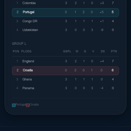
1
Colombia
3
2
1
0
+3
7
2
Portugal
3
1
2
0
+5
5
3
Congo DR
3
1
1
1
+1
4
4
Uzbekistan
3
0
0
3
-9
0
GROUP L
POS
PLOEG
GSPL
W
G
V
DS
PTN
1
England
3
2
1
0
+4
7
2
Croatia
3
2
0
1
0
6
3
Ghana
3
1
1
1
0
4
4
Panama
3
0
0
3
-4
0
Portugal
Croatia