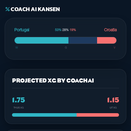
COACH AI KANSEN
percent
Portugal
Croatia
53%
·
28%
·
19%
W
G
V
PROJECTED XG BY COACHAI
1.75
1.15
THUIS XG
UIT XG