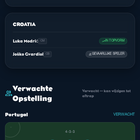
CROATIA
Luka Modrić
trending_up
IN TOPVORM
CM
Joško Gvardiol
person
GEVAARLIJKE SPELER
CB
Verwachte
Verwacht — kan wijzigen tot
group
aftrap
Opstelling
Portugal
VERWACHT
4-3-3