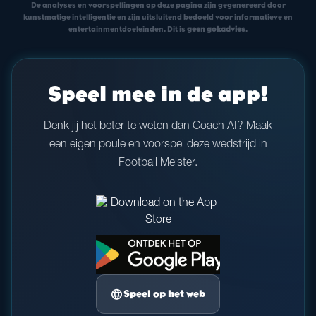
De analyses en voorspellingen op deze pagina zijn gegenereerd door
kunstmatige intelligentie en zijn uitsluitend bedoeld voor informatieve en
entertainmentdoeleinden. Dit is
geen gokadvies
.
Speel mee in de app!
Denk jij het beter te weten dan Coach AI? Maak
een eigen poule en voorspel deze wedstrijd in
Football Meister.
language
Speel op het web