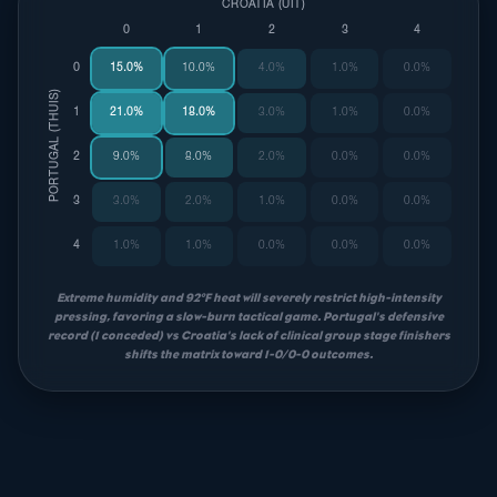
CROATIA (UIT)
0
1
2
3
4
0
15.0%
10.0%
4.0%
1.0%
0.0%
PORTUGAL (THUIS)
1
21.0%
18.0%
3.0%
1.0%
0.0%
2
9.0%
8.0%
2.0%
0.0%
0.0%
3
3.0%
2.0%
1.0%
0.0%
0.0%
4
1.0%
1.0%
0.0%
0.0%
0.0%
Extreme humidity and 92°F heat will severely restrict high-intensity
pressing, favoring a slow-burn tactical game. Portugal's defensive
record (1 conceded) vs Croatia's lack of clinical group stage finishers
shifts the matrix toward 1-0/0-0 outcomes.