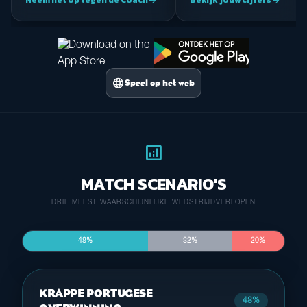
Neem het op tegen de Coach
Bekijk jouw cijfers
arrow_forward
arrow_forward
language
Speel op het web
analytics
MATCH SCENARIO'S
DRIE MEEST WAARSCHIJNLIJKE WEDSTRIJDVERLOPEN
48%
32%
20%
KRAPPE PORTUGESE
48%