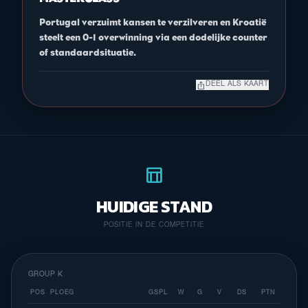
Portugal verzuimt kansen te verzilveren en Kroatië
steelt een 0-1 overwinning via een dodelijke counter
of standaardsituatie.
ios_share
DEEL ALS KAART
table_chart
HUIDIGE STAND
POSITIE IN DE COMPETITIE
GROUP K
POS
PLOEG
GSPL
W
G
V
DS
PTN