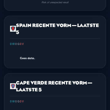
Risk of unexpected result
SPAIN RECENTE VORM — LAATSTE
5
0 W
·
0 G
·
0 V
Geen data.
CAPE VERDE RECENTE VORM —
LAATSTE 5
0 W
·
0 G
·
0 V