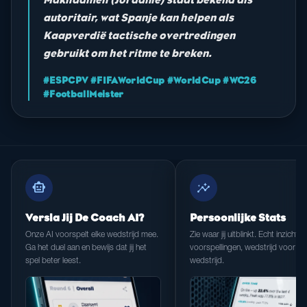
autoritair, wat Spanje kan helpen als
Kaapverdië tactische overtredingen
gebruikt om het ritme te breken.
#ESPCPV #FIFAWorldCup #WorldCup #WC26
#FootballMeister
smart_toy
insights
Versla Jij De Coach AI?
Persoonlijke Stats
Onze AI voorspelt elke wedstrijd mee.
Zie waar jij uitblinkt. Echt inzicht in
Ga het duel aan en bewijs dat jij het
voorspellingen, wedstrijd voor
spel beter leest.
wedstrijd.