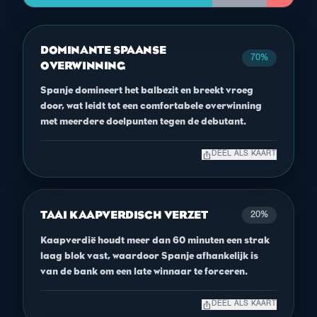
DOMINANTE SPAANSE
70%
OVERWINNING
Spanje domineert het balbezit en breekt vroeg
door, wat leidt tot een comfortabele overwinning
met meerdere doelpunten tegen de debutant.
ios_share
DEEL ALS KAART
TAAI KAAPVERDISCH VERZET
20%
Kaapverdië houdt meer dan 60 minuten een strak
laag blok vast, waardoor Spanje afhankelijk is
van de bank om een late winnaar te forceren.
ios_share
DEEL ALS KAART