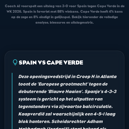
Coach AI voorspelt een uitslag van 3-0 voor Spain tegen Cape Verde in de
WK 2026. Spain is favoriet met 88% winkans. Cape Verde heeft 4% kans
op de zege en 8% eindigt in gelijkspel. Bekijk hieronder de volledige
analyse, blessures en uitslagmatrix.
lightbulb
SPAIN VS CAPE VERDE
Deze openingswedstrijd in Groep H in Atlanta
toont de 'Europese grootmacht' tegen de
debuterende 'Blauwe Haaien'. Spanje's 4-3-3
systeem is gericht op het uitputten van
tegenstanders via zijwaartse balcirculatie.
Kaapverdië zal waarschijnlijk een 4-5-1 laag
blok hanteren. Scheidsrechter Adham
Makhadmeh (Jordanië) staat bekend als