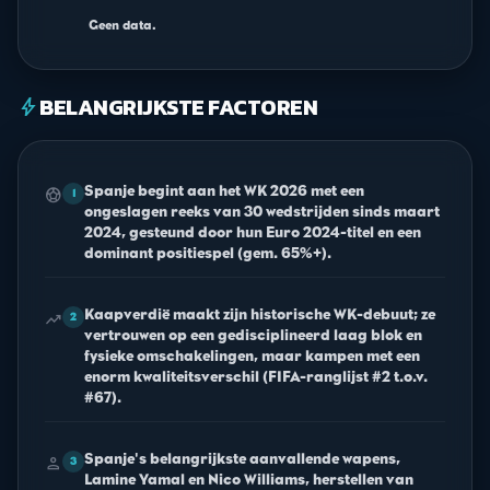
Geen data.
BELANGRIJKSTE FACTOREN
bolt
Spanje begint aan het WK 2026 met een
sports_soccer
1
ongeslagen reeks van 30 wedstrijden sinds maart
2024, gesteund door hun Euro 2024-titel en een
dominant positiespel (gem. 65%+).
Kaapverdië maakt zijn historische WK-debuut; ze
trending_up
2
vertrouwen op een gedisciplineerd laag blok en
fysieke omschakelingen, maar kampen met een
enorm kwaliteitsverschil (FIFA-ranglijst #2 t.o.v.
#67).
Spanje's belangrijkste aanvallende wapens,
person
3
Lamine Yamal en Nico Williams, herstellen van