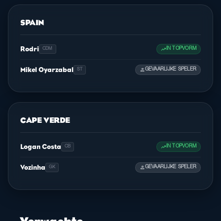
SPAIN
Rodri
trending_up
IN TOPVORM
CDM
Mikel Oyarzabal
person
GEVAARLIJKE SPELER
ST
CAPE VERDE
Logan Costa
trending_up
IN TOPVORM
CB
Vozinha
person
GEVAARLIJKE SPELER
GK