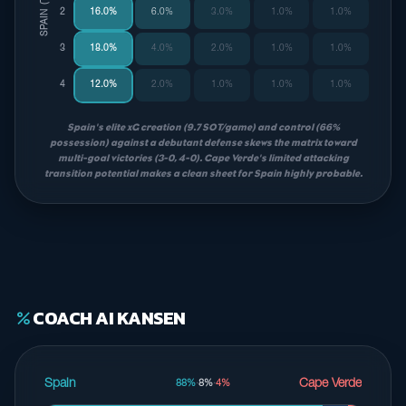
SPAIN (THUIS)
2
16.0%
6.0%
3.0%
1.0%
1.0%
3
18.0%
4.0%
2.0%
1.0%
1.0%
4
12.0%
2.0%
1.0%
1.0%
1.0%
Spain's elite xG creation (9.7 SOT/game) and control (66%
possession) against a debutant defense skews the matrix toward
multi-goal victories (3-0, 4-0). Cape Verde's limited attacking
transition potential makes a clean sheet for Spain highly probable.
COACH AI KANSEN
percent
Spain
Cape Verde
88%
·
8%
·
4%