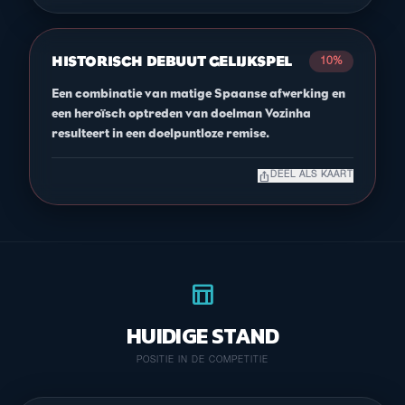
HISTORISCH DEBUUT GELIJKSPEL
10%
Een combinatie van matige Spaanse afwerking en
een heroïsch optreden van doelman Vozinha
resulteert in een doelpuntloze remise.
ios_share
DEEL ALS KAART
table_chart
HUIDIGE STAND
POSITIE IN DE COMPETITIE