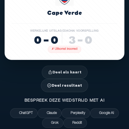
Cape Verde
WERKELIJKE UITSLAG
COACHAI VOORSPELLING
0 – 0
3 – 0
✗ Uitkomst incorrect
Deel als kaart
ios_share
Deel resultaat
verified
BESPREEK DEZE WEDSTRIJD MET AI
ChatGPT
Claude
Perplexity
Google AI
Grok
Reddit