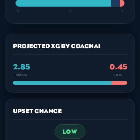
W
G
V
PROJECTED XG BY COACHAI
2.85
0.45
THUIS XG
UIT XG
UPSET CHANCE
LOW