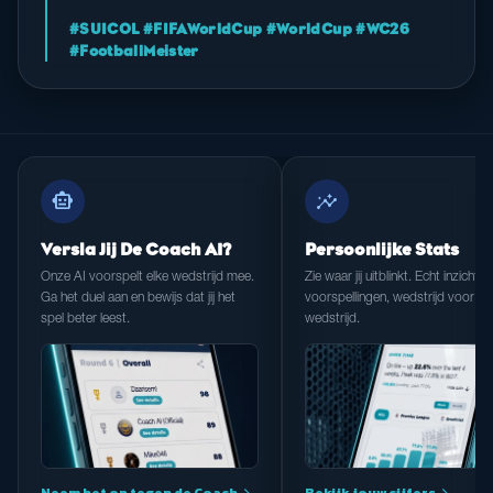
#SUICOL #FIFAWorldCup #WorldCup #WC26
#FootballMeister
smart_toy
insights
Versla Jij De Coach AI?
Persoonlijke Stats
Onze AI voorspelt elke wedstrijd mee.
Zie waar jij uitblinkt. Echt inzicht in
Ga het duel aan en bewijs dat jij het
voorspellingen, wedstrijd voor
spel beter leest.
wedstrijd.