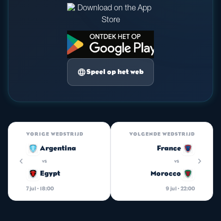
language
Speel op het web
VORIGE WEDSTRIJD
VOLGENDE WEDSTRIJD
Argentina
France
chevron_left
chevron_right
vs
vs
Egypt
Morocco
7 jul · 18:00
9 jul · 22:00