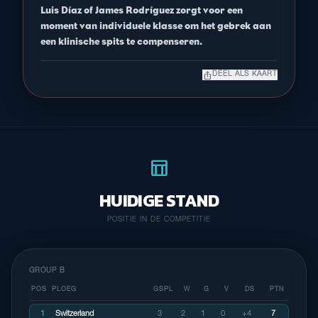
Luis Díaz of James Rodríguez zorgt voor een
moment van individuele klasse om het gebrek aan
een klinische spits te compenseren.
ios_share
DEEL ALS KAART
table_chart
HUIDIGE STAND
POSITIE IN DE COMPETITIE
GROUP B
POS
PLOEG
GSPL
W
G
V
DS
PTN
1
Switzerland
3
2
1
0
+4
7