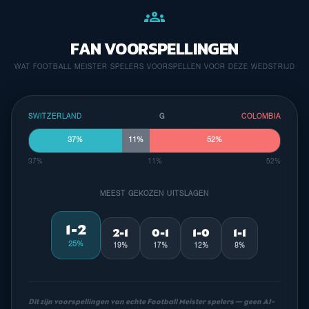
groups
FAN VOORSPELLINGEN
WAT FOOTBALL MEISTER SPELERS VOORSPELLEN VOOR DEZE WEDSTRIJD
SWITZERLAND
G
COLOMBIA
37%
11%
52%
37%
11%
52%
MEEST GEKOZEN UITSLAGEN
1-2
2-1
0-1
1-0
1-1
25%
19%
17%
12%
8%
Dit zijn voorspellingen van echte Football Meister spelers — geen AI-