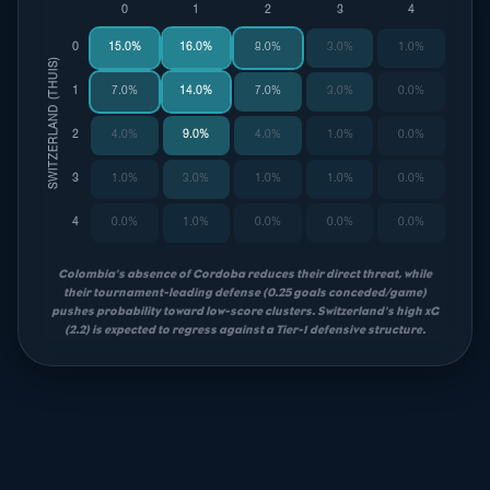
0
1
2
3
4
0
15.0%
16.0%
8.0%
3.0%
1.0%
SWITZERLAND (THUIS)
1
7.0%
14.0%
7.0%
3.0%
0.0%
2
4.0%
9.0%
4.0%
1.0%
0.0%
3
1.0%
3.0%
1.0%
1.0%
0.0%
4
0.0%
1.0%
0.0%
0.0%
0.0%
Colombia's absence of Cordoba reduces their direct threat, while
their tournament-leading defense (0.25 goals conceded/game)
pushes probability toward low-score clusters. Switzerland's high xG
(2.2) is expected to regress against a Tier-1 defensive structure.