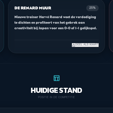
DE RENARD MUUR
25%
Nieuwe trainer Hervé Renard weet de verdediging
te dichten en profiteert van het gebrek aan
creativiteit bij Japan voor een 0-0 of 1-1 gelijkspel.
ios_share
DEEL ALS KAART
table_chart
HUIDIGE STAND
POSITIE IN DE COMPETITIE