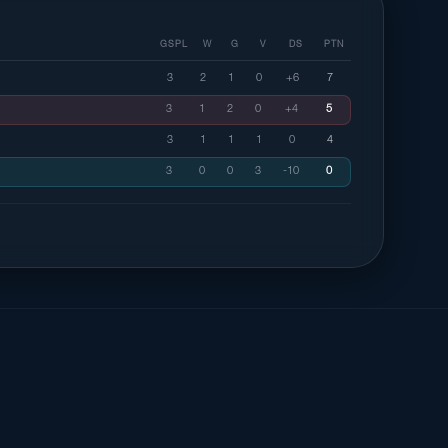
GSPL
W
G
V
DS
PTN
3
2
1
0
+6
7
3
1
2
0
+4
5
3
1
1
1
0
4
3
0
0
3
-10
0