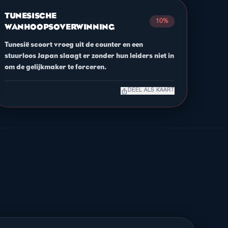
TUNESISCHE
10%
WANHOOPSOVERWINNING
Tunesië scoort vroeg uit de counter en een
stuurloos Japan slaagt er zonder hun leiders niet in
om de gelijkmaker te forceren.
ios_share
DEEL ALS KAART