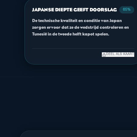
JAPANSE DIEPTE GEEFT DOORSLAG
65%
De technische kwaliteit en conditie van Japan
zorgen ervoor dat ze de wedstrijd controleren en
Tunesië in de tweede helft kapot spelen.
ios_share
DEEL ALS KAART