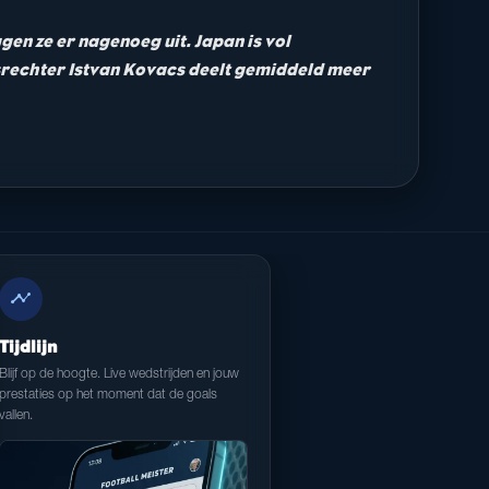
ggen ze er nagenoeg uit. Japan is vol
srechter Istvan Kovacs deelt gemiddeld meer
timeline
Tijdlijn
Blijf op de hoogte. Live wedstrijden en jouw
prestaties op het moment dat de goals
vallen.