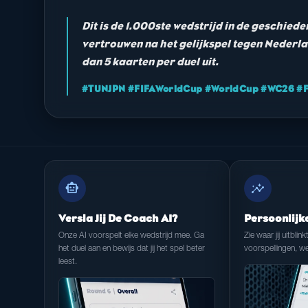
Dit is de 1.000ste wedstrijd in de geschiede
vertrouwen na het gelijkspel tegen Neder
dan 5 kaarten per duel uit.
#TUNJPN #FIFAWorldCup #WorldCup #WC26 #Fo
smart_toy
insights
Versla Jij De Coach AI?
Persoonlijk
Onze AI voorspelt elke wedstrijd mee. Ga
Zie waar jij uitblink
het duel aan en bewijs dat jij het spel beter
voorspellingen, we
leest.