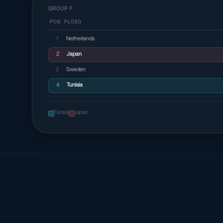
GROUP F
POS
PLOEG
1
Netherlands
2
Japan
3
Sweden
4
Tunisia
Tunisia
Japan