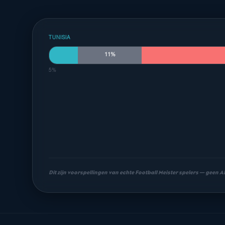
TUNISIA
11%
5%
Dit zijn voorspellingen van echte Football Meister spelers — geen 
Meest waarschijnlijke uitslagen