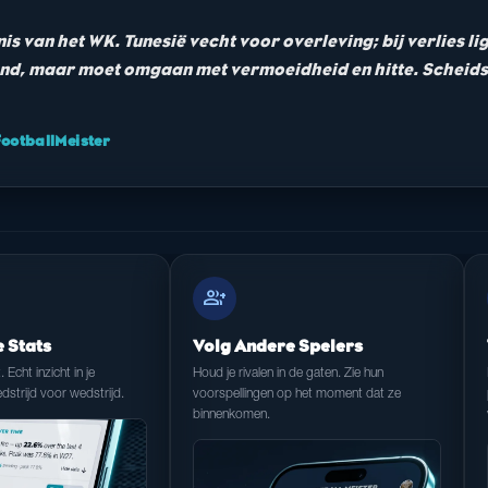
nis van het WK. Tunesië vecht voor overleving; bij verlies li
land, maar moet omgaan met vermoeidheid en hitte. Scheid
otballMeister
group_add
e Stats
Volg Andere Spelers
t. Echt inzicht in je
Houd je rivalen in de gaten. Zie hun
dstrijd voor wedstrijd.
voorspellingen op het moment dat ze
binnenkomen.