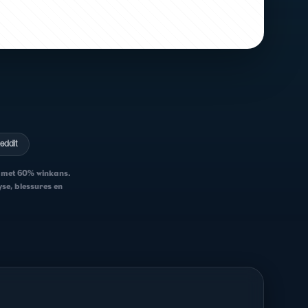
eddit
t met 60% winkans.
yse, blessures en