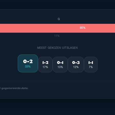
G
85%
11%
MEEST GEKOZEN UITSLAGEN
0-2
1-2
0-1
0-3
1-1
33%
17%
13%
12%
7%
AI-gegenereerde data.