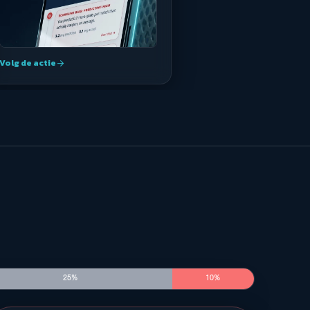
Volg de actie
arrow_forward
25%
10%