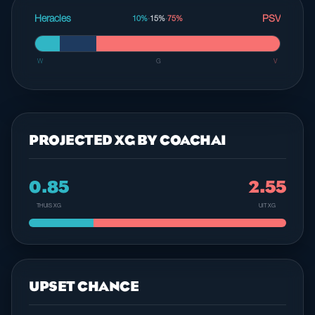
Heracles
PSV
10%
·
15%
·
75%
W
G
V
PROJECTED XG BY COACHAI
0.85
2.55
THUIS XG
UIT XG
UPSET CHANCE