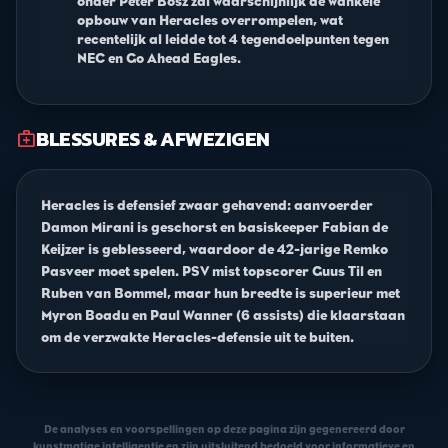
onder Peter Bosz zal waarschijnlijk de wankele
opbouw van Heracles overrompelen, wat
recentelijk al leidde tot 4 tegendoelpunten tegen
NEC en Go Ahead Eagles.
BLESSURES & AFWEZIGEN
medical_services
Heracles is defensief zwaar gehavend: aanvoerder
Damon Mirani is geschorst en basiskeeper Fabian de
Keijzer is geblesseerd, waardoor de 42-jarige Remko
Pasveer moet spelen. PSV mist topscorer Guus Til en
Ruben van Bommel, maar hun breedte is superieur met
Myron Boadu en Paul Wanner (6 assists) die klaarstaan
om de verzwakte Heracles-defensie uit te buiten.
De analyses en voorspellingen op deze pagina zijn gegenereerd door
kunstmatige intelligentie en zijn uitsluitend bedoeld voor informatieve en