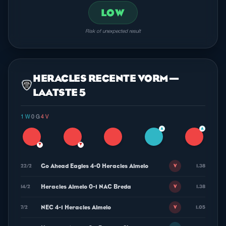
LOW
Risk of unexpected result
HERACLES RECENTE VORM —
LAATSTE 5
1 W
·
0 G
·
4 V
▲
▲
▼
▼
Go Ahead Eagles 4-0 Heracles Almelo
22/2
1.38
V
Heracles Almelo 0-1 NAC Breda
14/2
1.38
V
NEC 4-1 Heracles Almelo
7/2
1.05
V