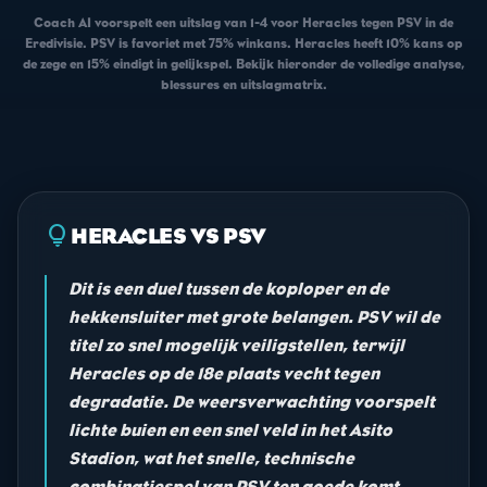
Coach AI voorspelt een uitslag van 1-4 voor Heracles tegen PSV in de
Eredivisie. PSV is favoriet met 75% winkans. Heracles heeft 10% kans op
de zege en 15% eindigt in gelijkspel. Bekijk hieronder de volledige analyse,
blessures en uitslagmatrix.
lightbulb
HERACLES VS PSV
Dit is een duel tussen de koploper en de
hekkensluiter met grote belangen. PSV wil de
titel zo snel mogelijk veiligstellen, terwijl
Heracles op de 18e plaats vecht tegen
degradatie. De weersverwachting voorspelt
lichte buien en een snel veld in het Asito
Stadion, wat het snelle, technische
combinatiespel van PSV ten goede komt.