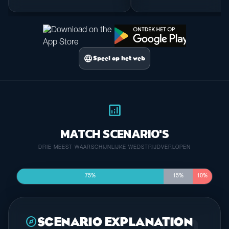
language
Speel op het web
analytics
MATCH SCENARIO'S
DRIE MEEST WAARSCHIJNLIJKE WEDSTRIJDVERLOPEN
75%
15%
10%
explore
SCENARIO EXPLANATION