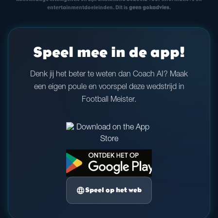
entertainmentdoeleinden. Dit is
geen gokadvies
.
Speel mee in de app!
Denk jij het beter te weten dan Coach AI? Maak
een eigen poule en voorspel deze wedstrijd in
Football Meister.
language
Speel op het web