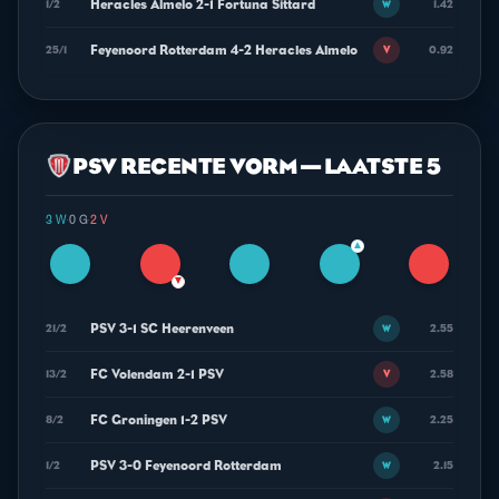
Heracles Almelo 2-1 Fortuna Sittard
1/2
1.42
W
Feyenoord Rotterdam 4-2 Heracles Almelo
25/1
0.92
V
PSV RECENTE VORM — LAATSTE 5
3 W
·
0 G
·
2 V
▲
▼
PSV 3-1 SC Heerenveen
21/2
2.55
W
FC Volendam 2-1 PSV
13/2
2.58
V
FC Groningen 1-2 PSV
8/2
2.25
W
PSV 3-0 Feyenoord Rotterdam
1/2
2.15
W