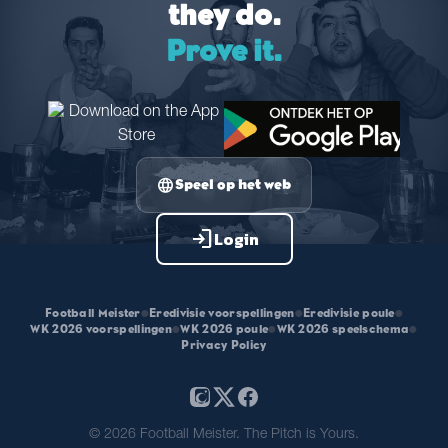
they do.
Prove it.
language
Speel op het web
login
Login
Football Meister
•
Eredivisie voorspellingen
•
Eredivisie poule
•
WK 2026 voorspellingen
•
WK 2026 poule
•
WK 2026 speelschema
•
Privacy Policy
© 2026 Football Meister. The Pitch is Yours.