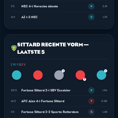
NEC 4-1 Heracles Almelo
7/2
2.15
W
AZ 1-3 NEC
31/1
1.75
W
SITTARD RECENTE VORM —
LAATSTE 5
2 W
·
1 G
·
2 V
▲
▲
▼
Fortuna Sittard 2-1 SBV Excelsior
20/2
1.54
W
AFC Ajax 4-1 Fortuna Sittard
14/2
0.95
V
Fortuna Sittard 2-2 Sparta Rotterdam
7/2
1.48
G