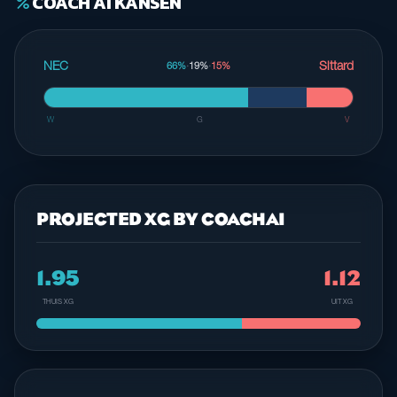
COACH AI KANSEN
percent
NEC
Sittard
66%
·
19%
·
15%
W
G
V
PROJECTED XG BY COACHAI
1.95
1.12
THUIS XG
UIT XG