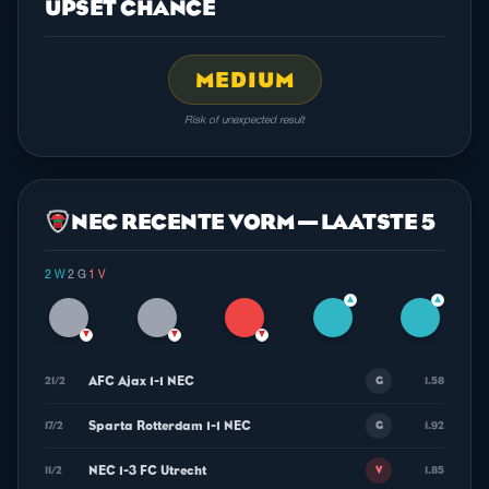
UPSET CHANCE
MEDIUM
Risk of unexpected result
NEC RECENTE VORM — LAATSTE 5
2 W
·
2 G
·
1 V
▲
▲
▼
▼
▼
AFC Ajax 1-1 NEC
21/2
1.58
G
Sparta Rotterdam 1-1 NEC
17/2
1.92
G
NEC 1-3 FC Utrecht
11/2
1.85
V