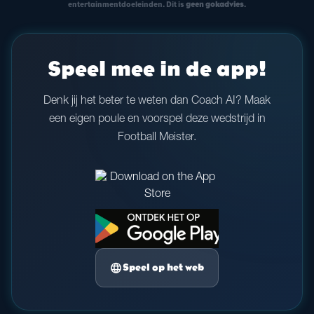
entertainmentdoeleinden. Dit is
geen gokadvies
.
Speel mee in de app!
Denk jij het beter te weten dan Coach AI? Maak
een eigen poule en voorspel deze wedstrijd in
Football Meister.
language
Speel op het web