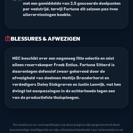
met een gemiddelde van 2,5 gescoorde doelpunten
per wedstrijd, terwijl Fortuna dit seizoen pas twee
uitoverwinningen boekte.
BLESSURES & AFWEZIGEN
medical_services
NEC beschikt over een nagenoeg fitte selectie en mist
alleen reservekeeper Freek Entius. Fortuna Sittard is
daarentegen defensief zwaar gehavend door de
afwezigheid van doelman Mattijs Branderhorst en
verdedigers Daley Sinkgraven en Justin Lonwijk, wat hen
dwingt tot aanpassingen in de achterhoede tegen een
van de productiefste thuisploegen.
De analyses en voorspellingen op deze pagina zijn gegenereerd door
kunstmatige intelligentie en zijn uitsluitend bedoeld voor informatieve en