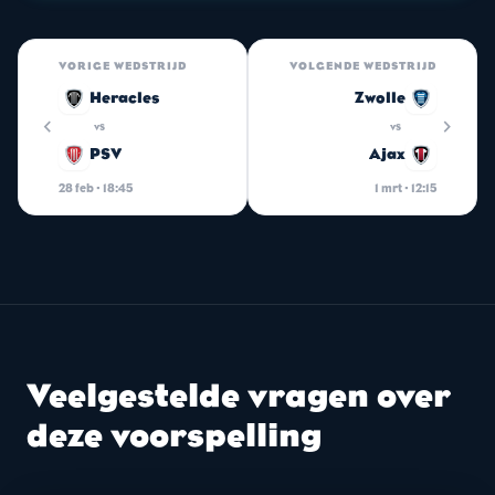
VORIGE WEDSTRIJD
VOLGENDE WEDSTRIJD
Heracles
Zwolle
chevron_left
chevron_right
vs
vs
PSV
Ajax
28 feb · 18:45
1 mrt · 12:15
Veelgestelde vragen over
deze voorspelling