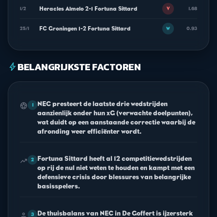
Heracles Almelo 2-1 Fortuna Sittard
1/2
1.68
V
FC Groningen 1-2 Fortuna Sittard
25/1
0.93
W
BELANGRIJKSTE FACTOREN
bolt
NEC presteert de laatste drie wedstrijden
sports_soccer
1
aanzienlijk onder hun xG (verwachte doelpunten),
wat duidt op een aanstaande correctie waarbij de
afronding weer efficiënter wordt.
Fortuna Sittard heeft al 12 competitiewedstrijden
trending_up
2
op rij de nul niet weten te houden en kampt met een
defensieve crisis door blessures van belangrijke
basisspelers.
De thuisbalans van NEC in De Goffert is ijzersterk
person
3