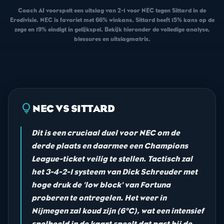
Coach AI voorspelt een uitslag van 2-1 voor NEC tegen Sittard in de
Eredivisie. NEC is favoriet met 66% winkans. Sittard heeft 15% kans op de
zege en 19% eindigt in gelijkspel. Bekijk hieronder de volledige analyse,
blessures en uitslagmatrix.
lightbulb
NEC VS SITTARD
Dit is een cruciaal duel voor NEC om de
derde plaats en daarmee een Champions
League-ticket veilig te stellen. Tactisch zal
het 3-4-2-1 systeem van Dick Schreuder met
hoge druk de 'low block' van Fortuna
proberen te ontregelen. Het weer in
Nijmegen zal koud zijn (6°C), wat een intensief
spelbeeld in de kaart speelt dat past bij de