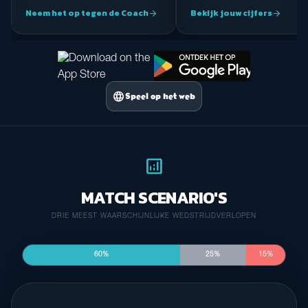
Neem het op tegen de Coach
Bekijk jouw cijfers
arrow_forward
arrow_forward
language
Speel op het web
analytics
MATCH SCENARIO'S
DRIE MEEST WAARSCHIJNLIJKE WEDSTRIJDVERLOPEN
60%
25%
15%