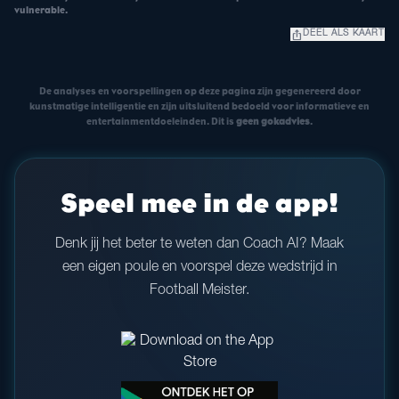
vulnerable.
ios_share
DEEL ALS KAART
De analyses en voorspellingen op deze pagina zijn gegenereerd door
kunstmatige intelligentie en zijn uitsluitend bedoeld voor informatieve en
entertainmentdoeleinden. Dit is
geen gokadvies
.
Speel mee in de app!
Denk jij het beter te weten dan Coach AI? Maak
een eigen poule en voorspel deze wedstrijd in
Football Meister.