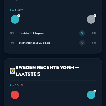
1 W
·
1 G
·
0 V
▲
▲
Tunisia 0-4 Japan
21/6
1.95
W
Netherlands 2-2 Japan
14/6
1.35
G
SWEDEN RECENTE VORM —
LAATSTE 5
1 W
·
0 G
·
1 V
▲