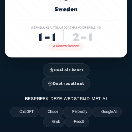
Sweden
WERKELIJKE UITSLAG
COACHAI VOORSPELLING
1 – 1
2 – 1
✗ Uitkomst incorrect
Deel als kaart
ios_share
Deel resultaat
verified
BESPREEK DEZE WEDSTRIJD MET AI
ChatGPT
Claude
Perplexity
Google AI
Grok
Reddit