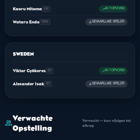
Kaoru Mitoma
trending_up
IN TOPVORM
LW
Wataru Endo
person
GEVAARLIJKE SPELER
CDM
SWEDEN
Viktor Gyökeres
trending_up
IN TOPVORM
ST
Alexander Isak
person
GEVAARLIJKE SPELER
ST
Verwachte
Verwacht — kan wijzigen tot
group
aftrap
Opstelling