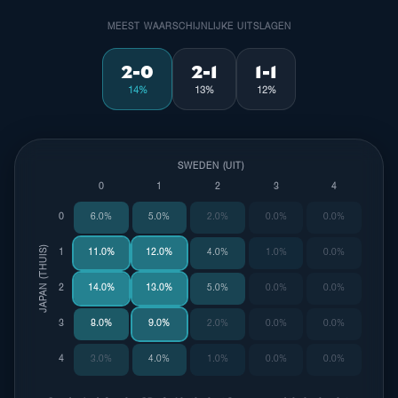
MEEST WAARSCHIJNLIJKE UITSLAGEN
2-0
2-1
1-1
14%
13%
12%
SWEDEN (UIT)
0
1
2
3
4
0
6.0%
5.0%
2.0%
0.0%
0.0%
JAPAN (THUIS)
1
11.0%
12.0%
4.0%
1.0%
0.0%
2
14.0%
13.0%
5.0%
0.0%
0.0%
3
8.0%
9.0%
2.0%
0.0%
0.0%
4
3.0%
4.0%
1.0%
0.0%
0.0%