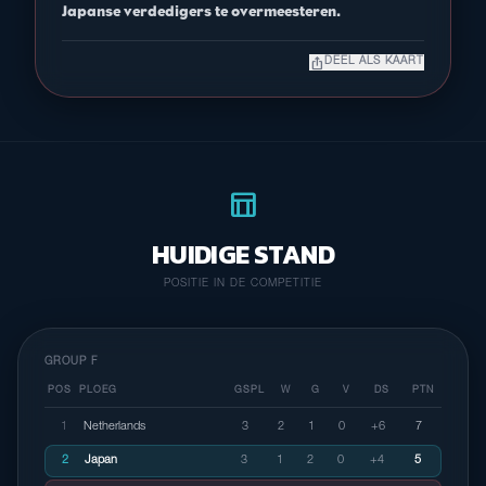
Japanse verdedigers te overmeesteren.
ios_share
DEEL ALS KAART
table_chart
HUIDIGE STAND
POSITIE IN DE COMPETITIE
GROUP F
POS
PLOEG
GSPL
W
G
V
DS
PTN
1
Netherlands
3
2
1
0
+6
7
2
Japan
3
1
2
0
+4
5