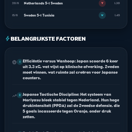
Netherlands 5-1 Sweden
20/6
1.30
V
Sweden 5-1 Tunisia
15/6
1.45
W
BELANGRIJKSTE FACTOREN
bolt
Efficiëntie versus Wanhoop: Japan scoorde 6 keer
sports_soccer
1
uit 3,3 xG, wat wijst op klinische afwerking. Zweden
moet winnen, wat ruimte zal creëren voor Japanse
counters.
Japanse Tactische Discipline: Het systeem van
trending_up
2
Moriyasu bleek stabiel tegen Nederland. Hun hoge
drukintensiteit (PPDA) zal de Zweedse defensie, die
5 goals incasseerde tegen Oranje, onder druk
zetten.