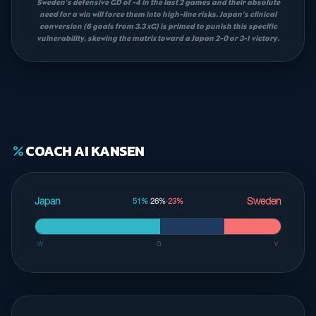
Sweden's defensive GD of -4 in the last 2 games and their absolute
need for a win will force them into high-line risks. Japan's clinical
conversion (6 goals from 3.3 xG) is primed to punish this specific
vulnerability, skewing the matrix toward a Japan 2-0 or 3-1 victory.
COACH AI KANSEN
percent
Japan
Sweden
51%
·
26%
·
23%
W
G
V