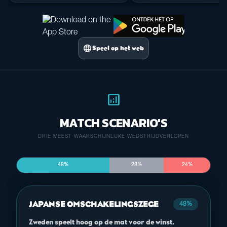
language
Speel op het web
analytics
MATCH SCENARIO'S
DRIE MEEST WAARSCHIJNLIJKE WEDSTRIJDVERLOPEN
48%
28%
24%
JAPANSE OMSCHAKELINGSZEGE
48%
Zweden speelt hoog op de mat voor de winst,