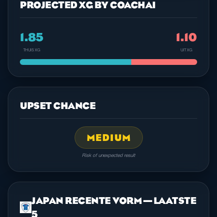
PROJECTED XG BY COACHAI
1.85
1.10
THUIS XG
UIT XG
UPSET CHANCE
MEDIUM
Risk of unexpected result
JAPAN RECENTE VORM — LAATSTE
5