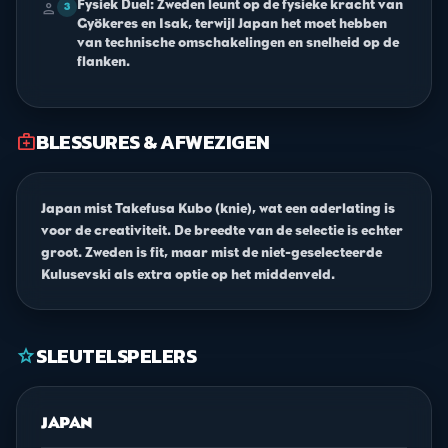
Fysiek Duel: Zweden leunt op de fysieke kracht van
person
3
Gyökeres en Isak, terwijl Japan het moet hebben
van technische omschakelingen en snelheid op de
flanken.
BLESSURES & AFWEZIGEN
medical_services
Japan mist Takefusa Kubo (knie), wat een aderlating is
voor de creativiteit. De breedte van de selectie is echter
groot. Zweden is fit, maar mist de niet-geselecteerde
Kulusevski als extra optie op het middenveld.
SLEUTELSPELERS
star
JAPAN