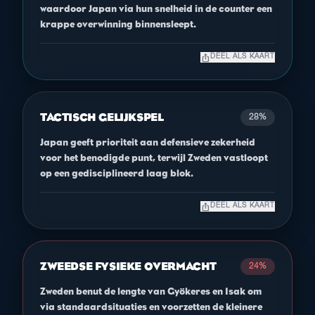
waardoor Japan via hun snelheid in de counter een
krappe overwinning binnensleept.
ios_share
DEEL ALS KAART
TACTISCH GELIJKSPEL
28%
Japan geeft prioriteit aan defensieve zekerheid
voor het benodigde punt, terwijl Zweden vastloopt
op een gedisciplineerd laag blok.
ios_share
DEEL ALS KAART
ZWEEDSE FYSIEKE OVERMACHT
24%
Zweden benut de lengte van Gyökeres en Isak om
via standaardsituaties en voorzetten de kleinere