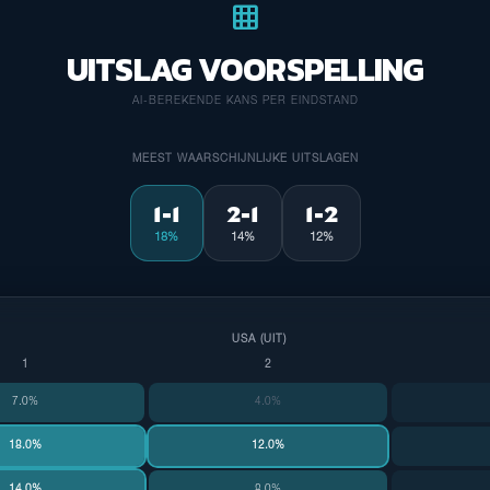
grid_on
UITSLAG VOORSPELLING
AI-BEREKENDE KANS PER EINDSTAND
MEEST WAARSCHIJNLIJKE UITSLAGEN
1-1
2-1
1-2
18%
14%
12%
USA (UIT)
1
2
7.0%
4.0%
18.0%
12.0%