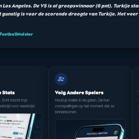
in Los Angeles. De VS is al groepswinnaar (6 pnt), Turkije st
wat gunstig is voor de scorende droogte van Turkije. Het wee
ootballMeister
group_add
e Stats
Volg Andere Spelers
t. Echt inzicht in je
Houd je rivalen in de gaten. Zie hun
dstrijd voor wedstrijd.
voorspellingen op het moment dat ze
binnenkomen.