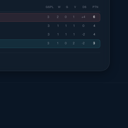
GSPL
W
G
V
DS
PTN
3
2
0
1
+4
6
3
1
1
1
0
4
3
1
1
1
-2
4
3
1
0
2
-2
3