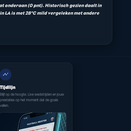
aat onderaan (0 pnt). Historisch gezien daalt in
r in LA is met 28°C mild vergeleken met andere
timeline
Tijdlijn
Blijf op de hoogte. Live wedstrijden en jouw
prestaties op het moment dat de goals
vallen.