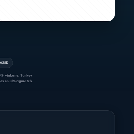
eddit
53% winkans. Turkey
res en uitslagmatrix.