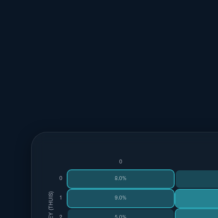
0
0
8.0%
TURKEY (THUIS)
1
9.0%
2