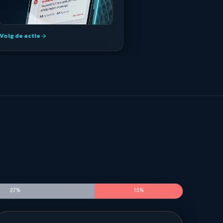
Volg de actie
arrow_forward
27%
15%