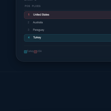
GROUP D
POS
PLOEG
1
United States
2
Australia
3
Paraguay
4
Turkey
Turkey
USA