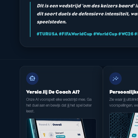
Dit is een wedstrijd 'om des keizers baard' 
dit soort duels de defensieve intensiteit, 
speelsteden.
#TURUSA #FIFAWorldCup #WorldCup #WC26 #F
smart_toy
insights
Versla Jij De Coach AI?
Persoonlijk
Onze AI voorspelt elke wedstrijd mee. Ga
Zie waar jij uitblink
het duel aan en bewijs dat jij het spel beter
voorspellingen, we
leest.