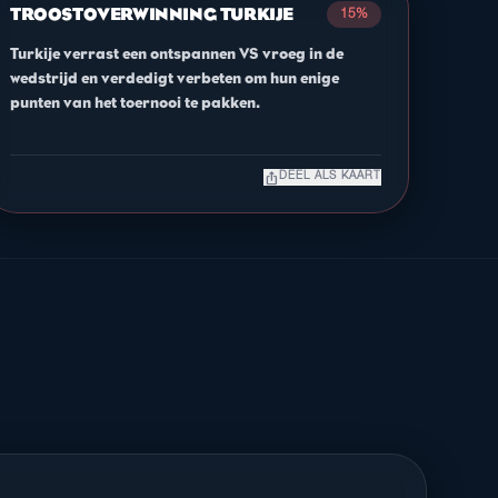
TROOSTOVERWINNING TURKIJE
15%
Turkije verrast een ontspannen VS vroeg in de
wedstrijd en verdedigt verbeten om hun enige
punten van het toernooi te pakken.
ios_share
DEEL ALS KAART