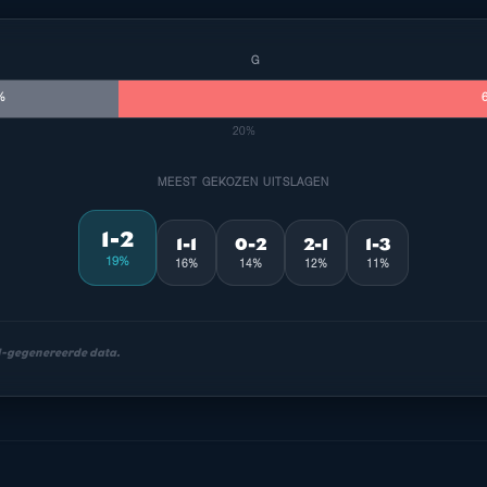
G
%
20%
MEEST GEKOZEN UITSLAGEN
1-2
1-1
0-2
2-1
1-3
19%
16%
14%
12%
11%
AI-gegenereerde data.