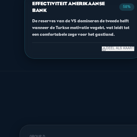
EFFECTIVITEIT AMERIKAANSE
58%
BANK
De reserves van de VS domineren de tweede helft
wanneer de Turkse motivatie wegebt, wat leidt tot
een comfortabele zege voor het gastland.
ios_share
DEEL ALS KAART