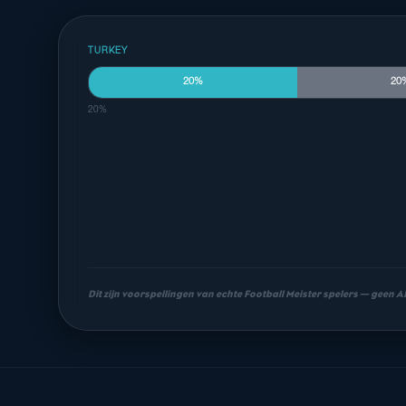
TURKEY
20%
20
20%
Dit zijn voorspellingen van echte Football Meister spelers — geen 
Meest waarschijnlijke uitslagen
1-1
2-1
1-2
18%
14%
12%