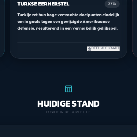
TURKSE EERHERSTEL
27%
Turkije zet hun hoge verwachte doelpunten eindelijk
om in goals tegen een gewijzigde Amerikaanse
defensie, resulterend in een vermakelijk gelijkspel.
ios_share
DEEL ALS KAART
table_chart
HUIDIGE STAND
POSITIE IN DE COMPETITIE